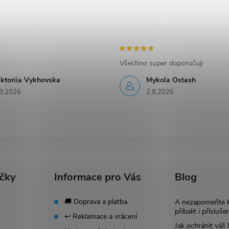
Všechno super doporučuji
iktoriia Vykhovska
Mykola Ostash
8.2026
2.8.2026
ačky
Informace pro Vás
Blog
🚚 Doprava a platba
A nezapomeňte 
přibalit i přísluše
↩️ Reklamace a vrácení
Jak ochránit vá