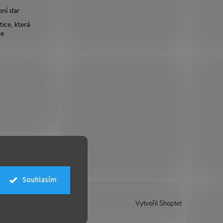
bní dar
ice, která
ce
Souhlasím
Vytvořil Shoptet