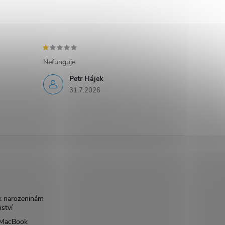
Nefunguje
Petr Hájek
31.7.2026
k narozeninám
nství
š MacBook