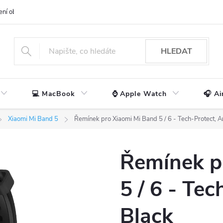
ení obchodu
📃 Obchodní podmínky
🔒 Ochrana os. údajů
📞 Ko
HLEDAT
💻 MacBook
⌚ Apple Watch
🎧 Ai
Xiaomi Mi Band 5
Řemínek pro Xiaomi Mi Band 5 / 6 - Tech-Protect, 
Řemínek p
5 / 6 - Te
Black