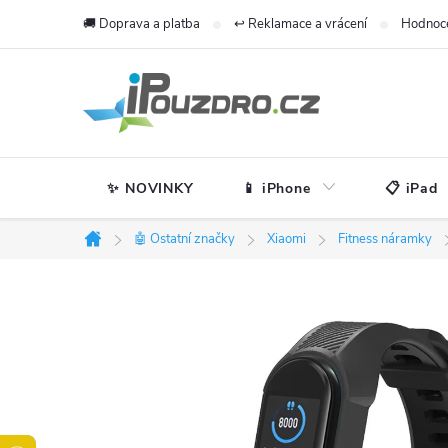
Přejít
🚚 Doprava a platba
↩️ Reklamace a vrácení
Hodnoc
na
obsah
✨ NOVINKY
📱 iPhone
📋 iPad
🤖 Ostatní značky
Xiaomi
Fitness náramky
Domů