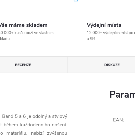
Vše máme skladem
Výdejní místa
0.000+ kusů zboží ve vlastním
12.000+ výdejních míst po 
kladu.
a SR.
RECENZE
DISKUZE
Param
Band 5 a 6 je odolný a stylový
EAN
:
rt během každodenního nošení.
 materiálu, nabízí zvýšenou