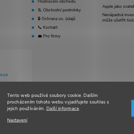
Hodnocení obchodu
Apple jako svate
📃 Obchodní podmínky
Nenápadná invest
🔒 Ochrana os. údajů
může ušetřit tisí
📞 Kontakt
💼 Pro firmy
o.cz
Tento web používá soubory cookie. Dalším
procházením tohoto webu vyjadřujete souhlas s
jejich používáním.
Další informace
.
Nastavení
t nastavení cookies