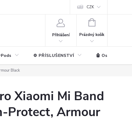
ntakt
💼 Pro firmy
CZK
NÁKUPNÍ
KOŠÍK
Prázdný košík
Přihlášení
rPods
⚙️ PŘÍSLUŠENSTVÍ
🤖 Ostatní značk
Armour Black
ro Xiaomi Mi Band
ch-Protect, Armour