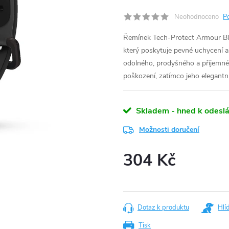
Neohodnoceno
P
Řemínek Tech-Protect Armour Bla
který poskytuje pevné uchycení
odolného, prodyšného a příjemnéh
poškození, zatímco jeho elegantní
Skladem - hned k odeslá
Možnosti doručení
304 Kč
Měrná
cena:
Dotaz k produktu
Hlí
Tisk