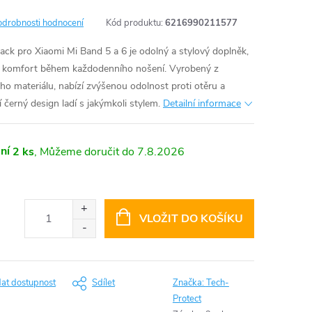
odrobnosti hodnocení
Kód produktu:
6216990211577
ck pro Xiaomi Mi Band 5 a 6 je odolný a stylový doplněk,
 a komfort během každodenního nošení. Vyrobený z
o materiálu, nabízí zvýšenou odolnost proti otěru a
 černý design ladí s jakýmkoli stylem.
Detailní informace
ní
2 ks
7.8.2026
VLOŽIT DO KOŠÍKU
dat dostupnost
Sdílet
Značka:
Tech-
Protect