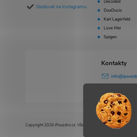
Decoded
Sledovat na Instagramu
t
DuxDucis
Karl Lagerfeld
í
Love Mei
Spigen
info
@
ipouzdr
777 503 645
Copyright 2026
iPouzdro.cz
. Všechna práva vyhrazena.
Upravi