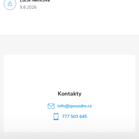
Lucie Nĕmcová
9.8.2026
Z
á
p
a
t
info
@
ipouzdro.cz
í
777 503 645