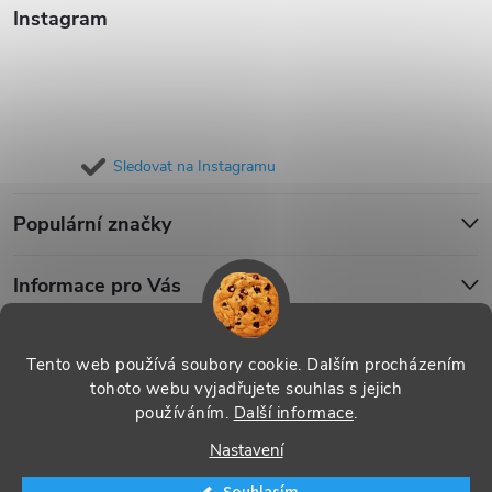
Instagram
Sledovat na Instagramu
Populární značky
Informace pro Vás
Blog
Tento web používá soubory cookie. Dalším procházením
tohoto webu vyjadřujete souhlas s jejich
používáním.
Další informace
.
Copyright 2026
iPouzdro.cz
. Všechna práva vyhrazena.
Upravit
Nastavení
nastavení cookies