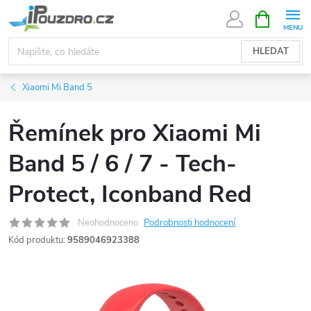
Přejít
NÁKUPNÍ
KOŠÍK
na
obsah
HLEDAT
Xiaomi Mi Band 5
Řemínek pro Xiaomi Mi
Band 5 / 6 / 7 - Tech-
Protect, Iconband Red
Neohodnoceno
Podrobnosti hodnocení
Kód produktu:
9589046923388