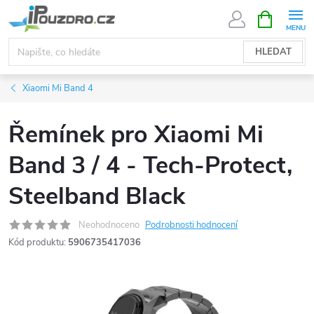
Přejít
NÁKUPNÍ
KOŠÍK
na
obsah
HLEDAT
Xiaomi Mi Band 4
Řemínek pro Xiaomi Mi
Band 3 / 4 - Tech-Protect,
Steelband Black
Neohodnoceno
Podrobnosti hodnocení
Kód produktu:
5906735417036