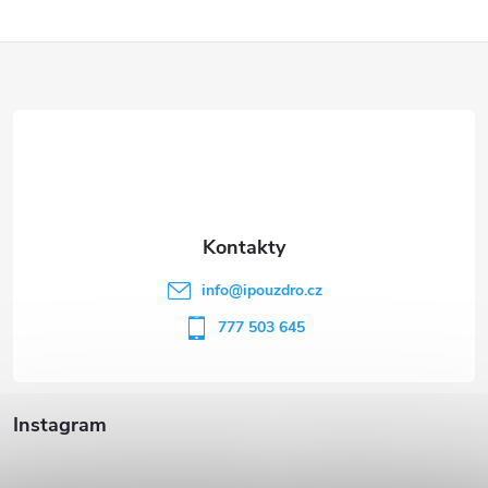
Z
á
p
a
t
info
@
ipouzdro.cz
í
777 503 645
Instagram