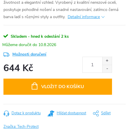
životnost a elegantní vzhled. Vyrobený z kvalitní nerezové oceli,
poskytuje pohodlné nošení a snadné nastavování, zatímco černá
barva ladí s různými styly a outfity.
Detailní informace
Skladem - hned k odeslání
2 ks
10.8.2026
Možnosti doručení
644 Kč
Měrná
cena:
VLOŽIT DO KOŠÍKU
Dotaz k produktu
Hlídat dostupnost
Sdílet
Značka:
Tech-Protect