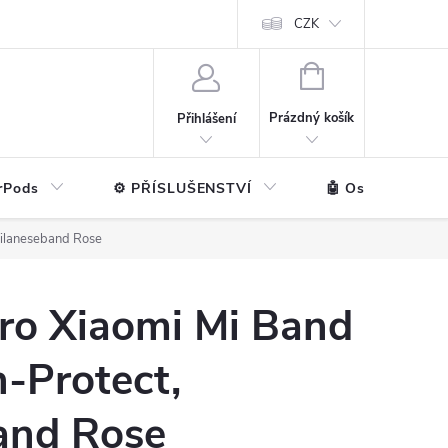
ntakt
💼 Pro firmy
CZK
NÁKUPNÍ
KOŠÍK
Prázdný košík
Přihlášení
rPods
⚙️ PŘÍSLUŠENSTVÍ
🤖 Ostatní značk
Milaneseband Rose
ro Xiaomi Mi Band
h-Protect,
and Rose