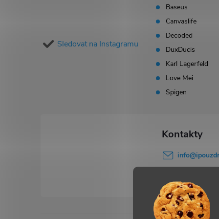
p
Baseus
Canvaslife
a
Decoded
Sledovat na Instagramu
t
DuxDucis
Karl Lagerfeld
í
Love Mei
Spigen
info
@
ipouzdr
777 503 645