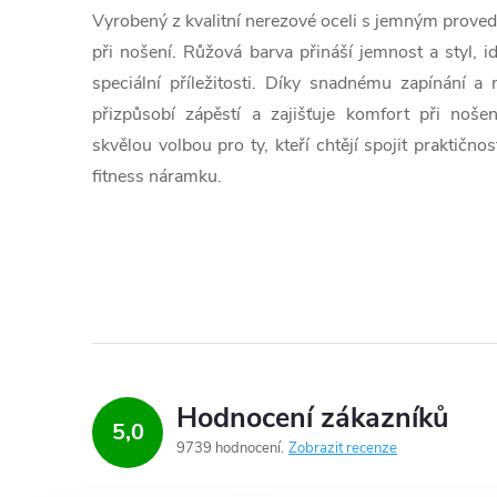
Vyrobený z kvalitní nerezové oceli s jemným proved
při nošení. Růžová barva přináší jemnost a styl, i
speciální příležitosti. Díky snadnému zapínání a 
přizpůsobí zápěstí a zajišťuje komfort při noše
skvělou volbou pro ty, kteří chtějí spojit praktič
fitness náramku.
Hodnocení zákazníků
5,0
9739 hodnocení
Zobrazit recenze