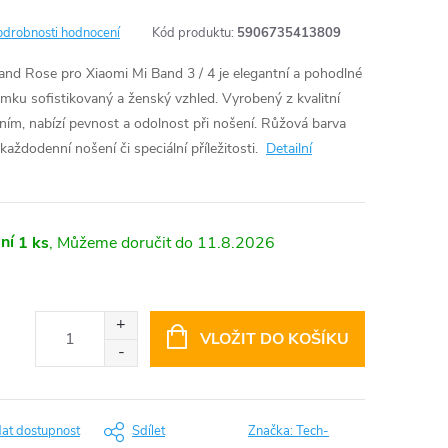
odrobnosti hodnocení
Kód produktu:
5906735413809
nd Rose pro Xiaomi Mi Band 3 / 4 je elegantní a pohodlné
mku sofistikovaný a ženský vzhled. Vyrobený z kvalitní
ím, nabízí pevnost a odolnost při nošení. Růžová barva
 každodenní nošení či speciální příležitosti.
Detailní
ní
1 ks
11.8.2026
VLOŽIT DO KOŠÍKU
dat dostupnost
Sdílet
Značka:
Tech-