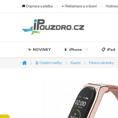
Přejít
🚚 Doprava a platba
↩️ Reklamace a vrácení
Hodnoc
na
obsah
✨ NOVINKY
📱 iPhone
📋 iPad
🤖 Ostatní značky
Xiaomi
Fitness náramky
Domů