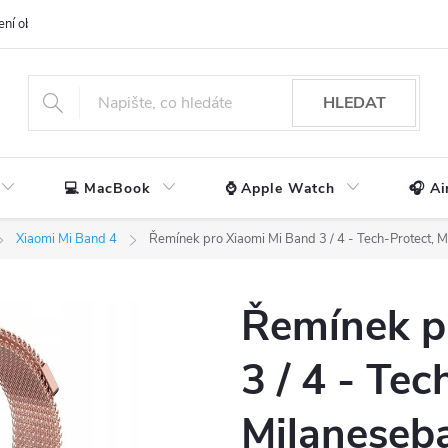
ení obchodu
📃 Obchodní podmínky
🔒 Ochrana os. údajů
📞 Ko
HLEDAT
💻 MacBook
⌚ Apple Watch
🎧 Ai
Xiaomi Mi Band 4
Řemínek pro Xiaomi Mi Band 3 / 4 - Tech-Protect, 
Řemínek p
3 / 4 - Tec
Milaneseb