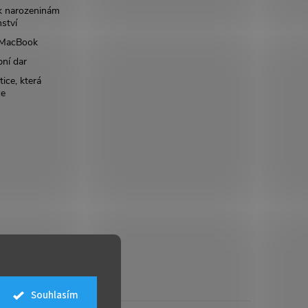
k narozeninám
nství
š MacBook
bní dar
ice, která
ce
Souhlasím