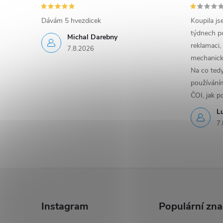
Dávám 5 hvezdicek
Koupila js
týdnech po
Michal Darebny
reklamaci,
7.8.2026
mechanick
Na co ted
používáním
ČOI, jak p
L
7.
Z
á
Instagram
Populární zn