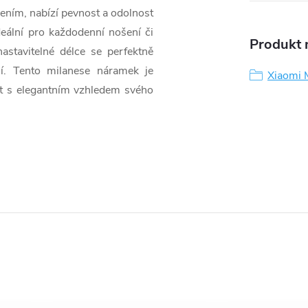
ením, nabízí pevnost a odolnost
deální pro každodenní nošení či
Produkt n
nastavitelné délce se perfektně
ní. Tento milanese náramek je
Xiaomi 
nost s elegantním vzhledem svého