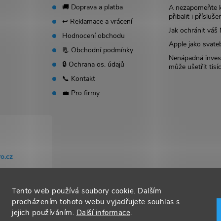
🚚 Doprava a platba
A nezapomeňte 
přibalit i přísluše
↩️ Reklamace a vrácení
Jak ochránit vá
Hodnocení obchodu
Apple jako svate
📃 Obchodní podmínky
Nenápadná invest
🔒 Ochrana os. údajů
může ušetřit tisí
📞 Kontakt
💼 Pro firmy
o.cz
Tento web používá soubory cookie. Dalším
procházením tohoto webu vyjadřujete souhlas s
jejich používáním.
Další informace
.