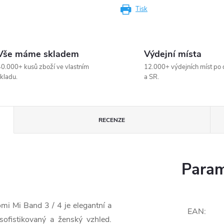
Tisk
Vše máme skladem
Výdejní místa
0.000+ kusů zboží ve vlastním
12.000+ výdejních míst po 
kladu.
a SR.
RECENZE
Param
i Mi Band 3 / 4 je elegantní a
EAN
:
ofistikovaný a ženský vzhled.