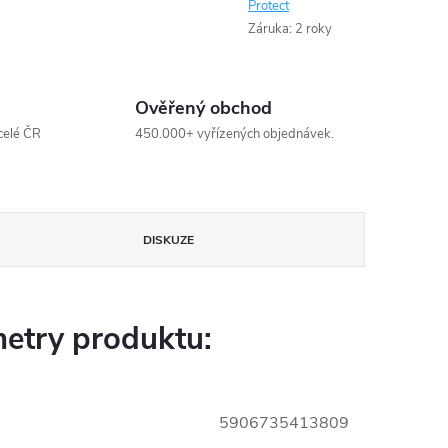
Protect
Záruka
:
2 roky
Ověřený obchod
celé ČR
450.000+ vyřízených objednávek.
DISKUZE
etry produktu:
5906735413809