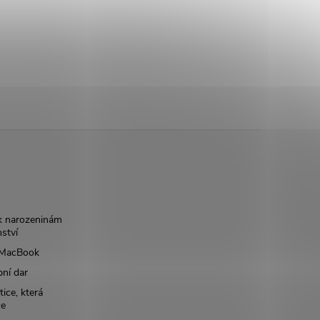
k narozeninám
nství
š MacBook
bní dar
ice, která
ce