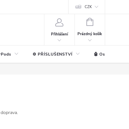
ntakt
💼 Pro firmy
CZK
NÁKUPNÍ
KOŠÍK
Prázdný košík
Přihlášení
rPods
⚙️ PŘÍSLUŠENSTVÍ
🤖 Ostatní značk
 doprava.