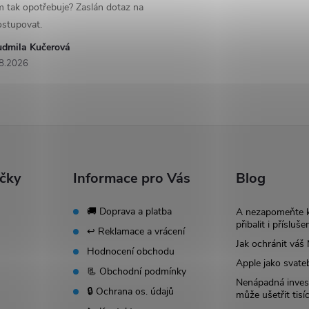
 tak opotřebuje? Zaslán dotaz na
ostupovat.
udmila Kučerová
8.2026
ačky
Informace pro Vás
Blog
🚚 Doprava a platba
A nezapomeňte 
přibalit i přísluše
↩️ Reklamace a vrácení
Jak ochránit vá
Hodnocení obchodu
Apple jako svate
📃 Obchodní podmínky
Nenápadná invest
🔒 Ochrana os. údajů
může ušetřit tisí