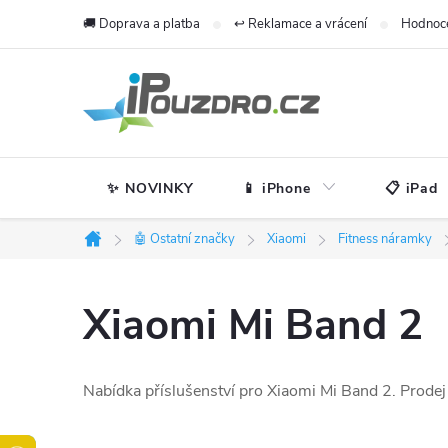
Přejít
🚚 Doprava a platba
↩️ Reklamace a vrácení
Hodnoc
na
obsah
✨ NOVINKY
📱 iPhone
📋 iPad
🤖 Ostatní značky
Xiaomi
Fitness náramky
Domů
Xiaomi Mi Band 2
Nabídka příslušenství pro Xiaomi Mi Band 2. Prodej