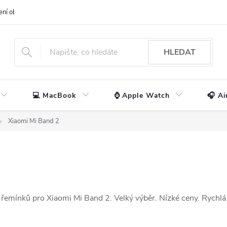
ení obchodu
📃 Obchodní podmínky
🔒 Ochrana os. údajů
📞 Ko
HLEDAT
💻 MacBook
⌚ Apple Watch
🎧 Ai
Xiaomi Mi Band 2
 řemínků pro Xiaomi Mi Band 2. Velký výběr. Nízké ceny. Rychlá