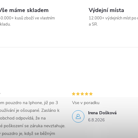
Vše máme skladem
Výdejní místa
0.000+ kusů zboží ve vlastním
12.000+ výdejních míst po 
kladu.
a SR.
em pouzdro na Iphone, již po 3
Vse v poradku
užívání je ošoupané. Zasláno k
Irena Došková
 obchod odpovídá, že na
6.8.2026
é poškození se záruka nevztahuje.
y pouzdro je, když se běžným