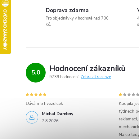
Doprava zdarma
Pro objednávky v hodnotě nad 700
4
Kč.
s
Hodnocení zákazníků
5,0
9739 hodnocení
Zobrazit recenze
Dávám 5 hvezdicek
Koupila js
týdnech po
Michal Darebny
reklamaci,
7.8.2026
mechanick
Na co ted