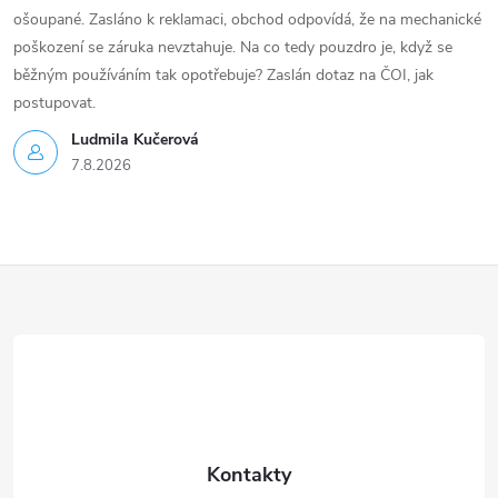
ošoupané. Zasláno k reklamaci, obchod odpovídá, že na mechanické
poškození se záruka nevztahuje. Na co tedy pouzdro je, když se
běžným používáním tak opotřebuje? Zaslán dotaz na ČOI, jak
postupovat.
Ludmila Kučerová
7.8.2026
Z
á
p
a