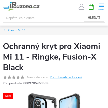
Přejít
NÁKUPNÍ
KOŠÍK
na
obsah
HLEDAT
Xiaomi Mi 11
Ochranný kryt pro Xiaomi
Mi 11 - Ringke, Fusion-X
Black
Neohodnoceno
Podrobnosti hodnocení
Kód produktu:
8809785453559
Akce