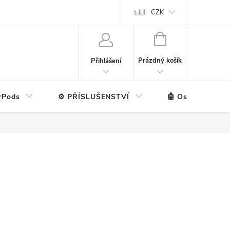
ntakt
💼 Pro firmy
CZK
NÁKUPNÍ
KOŠÍK
Prázdný košík
Přihlášení
rPods
⚙️ PŘÍSLUŠENSTVÍ
🤖 Ostatní značk