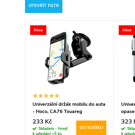
OTEVŘÍT FILTR
e
V
n
Akce
Akce
ý
í
p
p
i
r
s
o
p
d
Univerzální držák mobilu do auta
Univer
- Hoco, CA76 Touareg
opase
r
u
5.8-6
233 Kč
323 
DO KOŠÍKU
o
Skladem - hned
Skl
k
k odeslání
>5 ks
k odesl