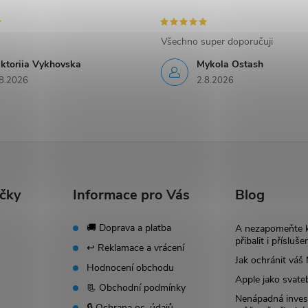
Všechno super doporučuji
iktoriia Vykhovska
Mykola Ostash
8.2026
2.8.2026
ačky
Informace pro Vás
Blog
🚚 Doprava a platba
A nezapomeňte 
přibalit i přísluše
↩️ Reklamace a vrácení
Jak ochránit vá
Hodnocení obchodu
Apple jako svate
📃 Obchodní podmínky
Nenápadná invest
🔒 Ochrana os. údajů