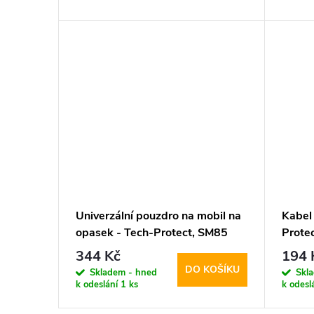
d
t
u
ů
k
t
ů
Univerzální pouzdro na mobil na
Kabel
opasek - Tech-Protect, SM85
Prote
5.8-6.8" Black
Whit
344 Kč
194 
DO KOŠÍKU
Skladem - hned
Skl
k odeslání
1 ks
k odesl