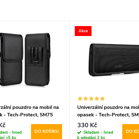
Akce
zální pouzdro na mobil na
Univerzální pouzdro na mob
k - Tech-Protect, SM75
opasek - Tech-Protect, S
.8" Black
5.8-6.8" Black
Kč
330 Kč
DO KOŠÍKU
DO K
adem - hned
Skladem - hned
ání
>5 ks
k odeslání
2 ks