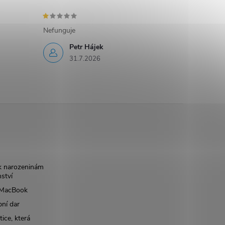
Nefunguje
Petr Hájek
31.7.2026
k narozeninám
nství
š MacBook
bní dar
ice, která