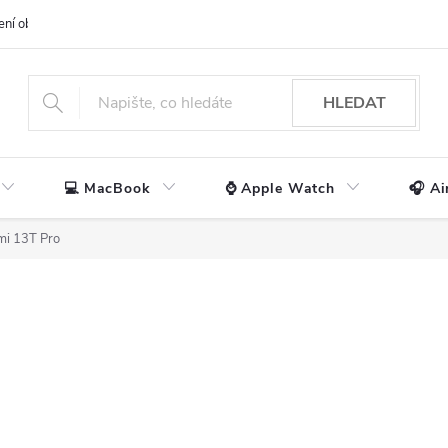
ení obchodu
📃 Obchodní podmínky
🔒 Ochrana os. údajů
📞 Ko
HLEDAT
💻 MacBook
⌚ Apple Watch
🎧 Ai
mi 13T Pro