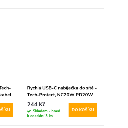
Tech-
Rychlá USB-C nabíječka do sítě -
kabel
Tech-Protect, NC20W PD20W
White
244 Kč
OŠÍKU
DO KOŠÍKU
Skladem - hned
k odeslání
3 ks