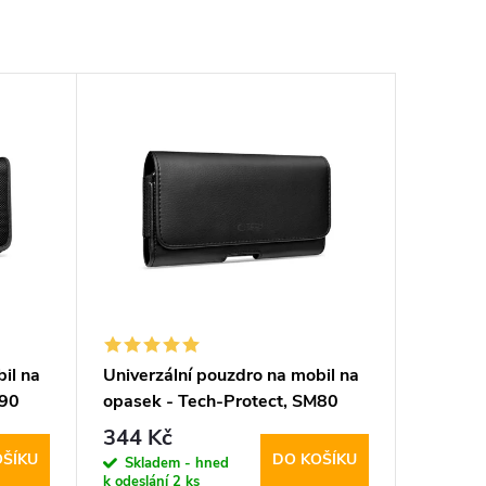
il na
Univerzální pouzdro na mobil na
M90
opasek - Tech-Protect, SM80
5.8-6.8" Black
344 Kč
OŠÍKU
DO KOŠÍKU
Skladem - hned
k odeslání
2 ks