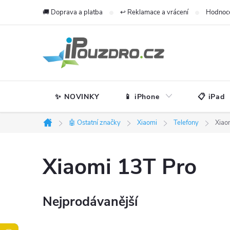
Přejít
🚚 Doprava a platba
↩️ Reklamace a vrácení
Hodnoc
na
obsah
✨ NOVINKY
📱 iPhone
📋 iPad
🤖 Ostatní značky
Xiaomi
Telefony
Xiao
Domů
Xiaomi 13T Pro
Nejprodávanější