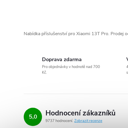
O
v
Nabídka příslušenství pro Xiaomi 13T Pro. Prodej o
l
á
Doprava zdarma
d
Pro objednávky v hodnotě nad 700
4
Kč.
s
a
c
í
p
Hodnocení zákazníků
5,0
r
9737 hodnocení
Zobrazit recenze