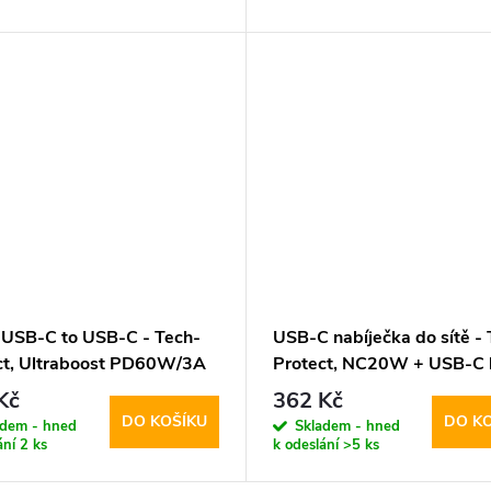
 USB-C to USB-C - Tech-
USB-C nabíječka do sítě - 
ct, Ultraboost PD60W/3A
Protect, NC20W + USB-C 
e 100cm
Kč
362 Kč
DO KOŠÍKU
DO K
adem - hned
Skladem - hned
ání
2 ks
k odeslání
>5 ks