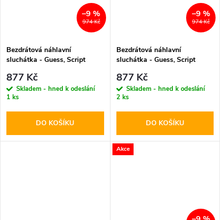
–9 %
–9 %
974 Kč
974 Kč
Bezdrátová náhlavní
Bezdrátová náhlavní
sluchátka - Guess, Script
sluchátka - Guess, Script
Metal Logo Pink
Metal Logo Black
877 Kč
877 Kč
Skladem - hned k odeslání
Skladem - hned k odeslání
1 ks
2 ks
DO KOŠÍKU
DO KOŠÍKU
Akce
–9 %