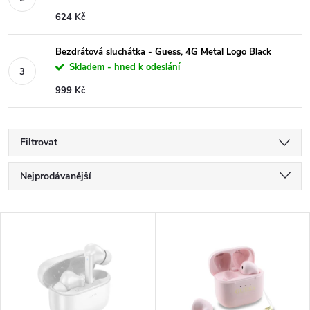
624 Kč
Bezdrátová sluchátka - Guess, 4G Metal Logo Black
Skladem - hned k odeslání
999 Kč
Filtrovat
Ř
Nejprodávanější
a
Nejlevnější
V
Nejdražší
z
ý
Abecedně
e
p