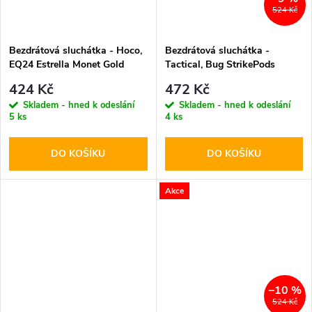
524 Kč
Bezdrátová sluchátka - Hoco,
Bezdrátová sluchátka -
EQ24 Estrella Monet Gold
Tactical, Bug StrikePods
Arctic
424 Kč
472 Kč
Skladem - hned k odeslání
Skladem - hned k odeslání
5 ks
4 ks
DO KOŠÍKU
DO KOŠÍKU
Akce
–10 %
524 Kč