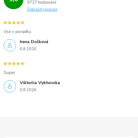
9737 hodnocení
Zobrazit recenze
Vse v poradku
Irena Došková
6.8.2026
Super
Viktoriia Vykhovska
5.8.2026
Z