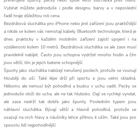
k
preferujete špunty, pecky nebo spíše větší sluchátka přes hlavu.
c
o
Vybírat můžete jednoduše i podle designu, barvy a v neposlední
í
řadě hraje důležitou roli cena.
v
Bezdrátová sluchátka pro iPhone nebo jiné zařízení jsou praktičtější
á
p
a nikde se kolem vás nemotají kabely. Bluetooth technologie, která je
n
dnes prakticky v každém mobilním zařízení zajistí spojení i na
r
í
vzdálenosti kolem 10 metrů. Bezdrátová sluchátka se ale zase musí
v
pravidelně nabíjet. Často jsou schopna vydržet mnoho hodin a čím
jsou větší, tím je jejich baterie schopnější.
k
Špunty jako sluchátka nabízejí nerušený poslech, protože se vsunují
y
hlouběji do uší. Také lépe drží při sportu a jsou velmi skladná.
Někomu ale nemusí být pohodlná a budou v uchu vadit. Pecky se
v
jednoduše vloží do ucha, ale ne tak hluboko. Dají se rychleji vyndat,
ale zase nedrží tak dobře jako špunty. Posledním typem jsou
ý
náhlavní sluchátka. Bývají větší a hlavně pohodlná, protože se
p
usazují na vrch hlavy a náušníky lehce přilnou k uším. Také jsou pro
spoustu lidí nejpohodlnější.
i