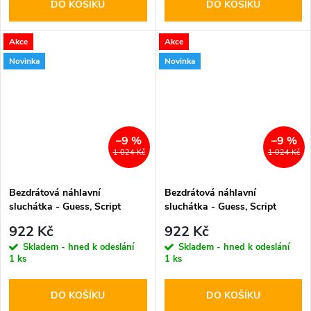
DO KOŠÍKU
DO KOŠÍKU
Akce
Akce
Novinka
Novinka
–9 %
–9 %
1 024 Kč
1 024 Kč
Bezdrátová náhlavní
Bezdrátová náhlavní
sluchátka - Guess, Script
sluchátka - Guess, Script
Metal Logo ENC Pink
Metal Logo ENC Black
922 Kč
922 Kč
Skladem - hned k odeslání
Skladem - hned k odeslání
1 ks
1 ks
DO KOŠÍKU
DO KOŠÍKU