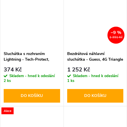
–9 %
1 391 Kč
Sluchátka s rozhraním
Bezdrátová náhlavní
Lightning - Tech-Protect,
sluchátka - Guess, 4G Triangle
UltraBoost Lightning Core G2
Logo ENC Black
374 Kč
1 252 Kč
White
Skladem - hned k odeslání
Skladem - hned k odeslání
2 ks
1 ks
DO KOŠÍKU
DO KOŠÍKU
Akce