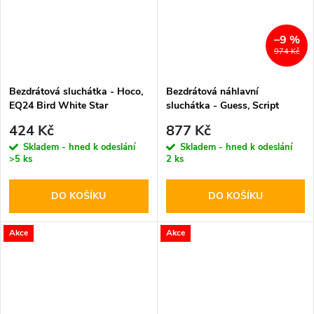
–9 %
974 Kč
Bezdrátová sluchátka - Hoco,
Bezdrátová náhlavní
EQ24 Bird White Star
sluchátka - Guess, Script
Metal Logo Brown
424 Kč
877 Kč
Skladem - hned k odeslání
Skladem - hned k odeslání
>5 ks
2 ks
DO KOŠÍKU
DO KOŠÍKU
Akce
Akce