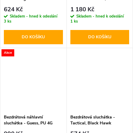
Triangle Logo Pink
624 Kč
1 180 Kč
Skladem - hned k odeslání
Skladem - hned k odeslání
3 ks
1 ks
DO KOŠÍKU
DO KOŠÍKU
Akce
Bezdrátová náhlavní
Bezdrátová sluchátka -
sluchátka - Guess, PU 4G
Tactical, Black Hawk
Triangle Logo Black
StrikePods