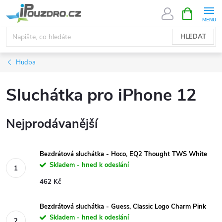
Přejít
NÁKUPNÍ
KOŠÍK
na
obsah
HLEDAT
Hudba
Sluchátka pro iPhone 12
Nejprodávanější
Bezdrátová sluchátka - Hoco, EQ2 Thought TWS White
Skladem - hned k odeslání
462 Kč
Bezdrátová sluchátka - Guess, Classic Logo Charm Pink
Skladem - hned k odeslání