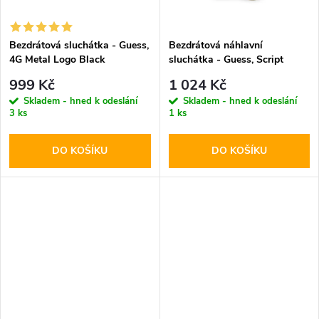
ů
ů
Bezdrátová sluchátka - Guess,
Bezdrátová náhlavní
4G Metal Logo Black
sluchátka - Guess, Script
Metal Logo ENC White
999 Kč
1 024 Kč
Skladem - hned k odeslání
Skladem - hned k odeslání
3 ks
1 ks
DO KOŠÍKU
DO KOŠÍKU