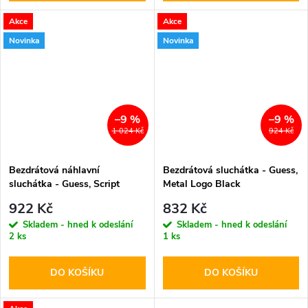
Akce
Akce
Novinka
Novinka
–9 %
–9 %
1 024 Kč
924 Kč
Bezdrátová náhlavní
Bezdrátová sluchátka - Guess,
sluchátka - Guess, Script
Metal Logo Black
Metal Logo ENC Orange
922 Kč
832 Kč
Skladem - hned k odeslání
Skladem - hned k odeslání
2 ks
1 ks
DO KOŠÍKU
DO KOŠÍKU