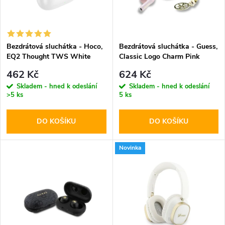
n
i
í
s
p
Bezdrátová sluchátka - Hoco,
Bezdrátová sluchátka - Guess,
EQ2 Thought TWS White
Classic Logo Charm Pink
p
r
462 Kč
624 Kč
r
Skladem - hned k odeslání
Skladem - hned k odeslání
>5 ks
5 ks
o
o
DO KOŠÍKU
DO KOŠÍKU
d
d
u
Novinka
u
k
k
t
t