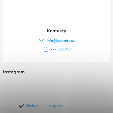
á
p
a
t
info
@
ipouzdro.cz
í
777 503 645
Instagram
Sledovat na Instagramu