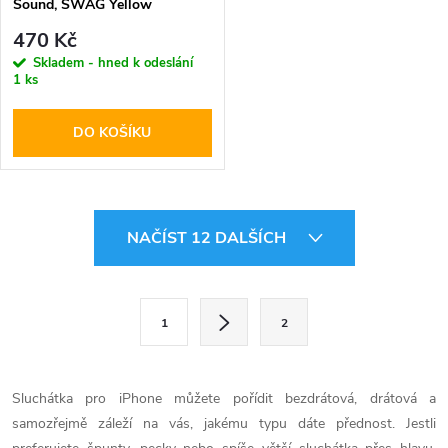
Sound, SWAG Yellow
470 Kč
Skladem - hned k odeslání
1 ks
DO KOŠÍKU
O
NAČÍST 12 DALŠÍCH
v
l
S
1
2
t
á
r
d
á
Sluchátka pro iPhone můžete pořídit bezdrátová, drátová a
a
n
samozřejmě záleží na vás, jakému typu dáte přednost. Jestli