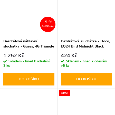
–9 %
1 391 Kč
Bezdrátová náhlavní
Bezdrátová sluchátka - Hoco,
sluchátka - Guess, 4G Triangle
EQ24 Bird Midnight Black
Logo ENC Brown
1 252 Kč
424 Kč
Skladem - hned k odeslání
Skladem - hned k odeslání
2 ks
>5 ks
DO KOŠÍKU
DO KOŠÍKU
Akce