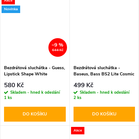
Akce
Novinka
–9 %
644 Kč
Bezdrátová sluchátka - Guess,
Bezdrátová sluchátka -
Lipstick Shape White
Baseus, Bass BS2 Lite Cosmic
Black
580 Kč
499 Kč
Skladem - hned k odeslání
Skladem - hned k odeslání
1 ks
2 ks
DO KOŠÍKU
DO KOŠÍKU
Akce