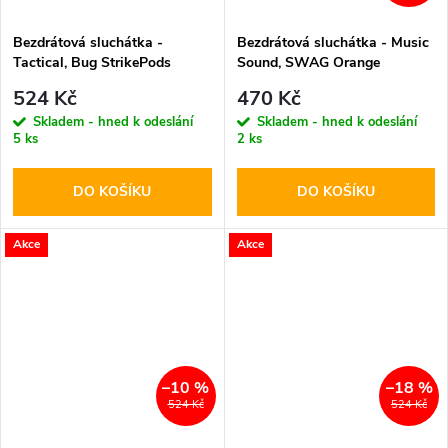
Bezdrátová sluchátka -
Bezdrátová sluchátka - Music
Tactical, Bug StrikePods
Sound, SWAG Orange
CrudeOil
524 Kč
470 Kč
Skladem - hned k odeslání
Skladem - hned k odeslání
5 ks
2 ks
DO KOŠÍKU
DO KOŠÍKU
Akce
Akce
–10 %
–18 %
524 Kč
524 Kč