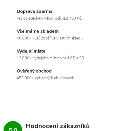
s
Doprava zdarma
u
Pro objednávky v hodnotě nad 700 Kč.
Vše máme skladem
40.000+ kusů zboží ve vlastním skladu.
Výdejní místa
12.000+ výdejních míst po celé ČR a SR.
Ověřený obchod
450.000+ vyřízených objednávek.
Hodnocení zákazníků
5,0