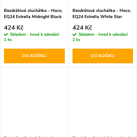
Bezdrátová sluchátka - Hoco,
Bezdrátová sluchátka - Hoco,
EQ24 Estrella Midnight Black
EQ24 Estrella White Star
424 Kč
424 Kč
Skladem - hned k odeslání
Skladem - hned k odeslání
1 ks
2 ks
DO KOŠÍKU
DO KOŠÍKU