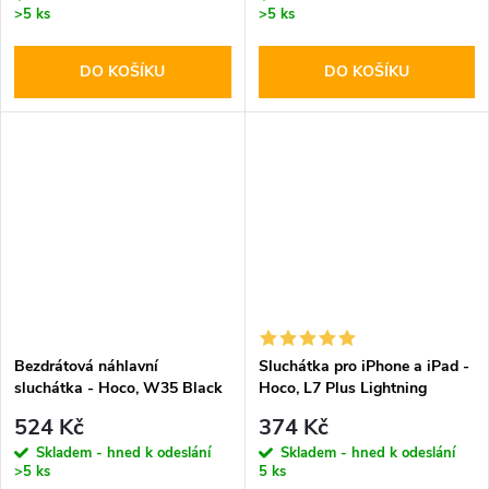
>5 ks
>5 ks
DO KOŠÍKU
DO KOŠÍKU
Bezdrátová náhlavní
Sluchátka pro iPhone a iPad -
sluchátka - Hoco, W35 Black
Hoco, L7 Plus Lightning
524 Kč
374 Kč
Skladem - hned k odeslání
Skladem - hned k odeslání
>5 ks
5 ks