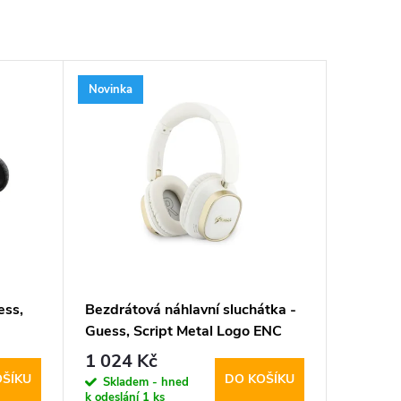
Novinka
ess,
Bezdrátová náhlavní sluchátka -
Guess, Script Metal Logo ENC
White
1 024 Kč
OŠÍKU
DO KOŠÍKU
Skladem - hned
k odeslání
1 ks