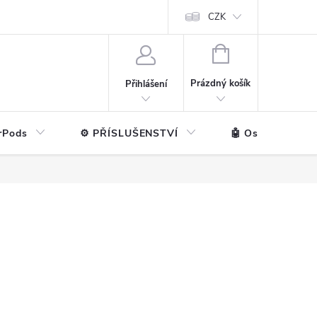
ntakt
💼 Pro firmy
CZK
NÁKUPNÍ
KOŠÍK
Prázdný košík
Přihlášení
rPods
⚙️ PŘÍSLUŠENSTVÍ
🤖 Ostatní značk