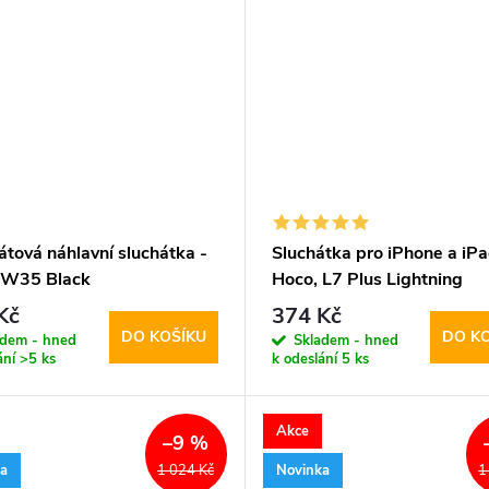
tová náhlavní sluchátka -
Sluchátka pro iPhone a iPa
 W35 Black
Hoco, L7 Plus Lightning
Kč
374 Kč
DO KOŠÍKU
DO K
adem - hned
Skladem - hned
ání
>5 ks
k odeslání
5 ks
Akce
–9 %
ka
Novinka
1 024 Kč
1