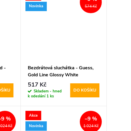
Novinka
574 Kč
d -
Bezdrátová sluchátka - Guess,
Gold Line Glossy White
517 Kč
OŠÍKU
DO KOŠÍKU
Skladem - hned
k odeslání
1 ks
Akce
–9 %
–9 %
Novinka
 024 Kč
1 024 Kč