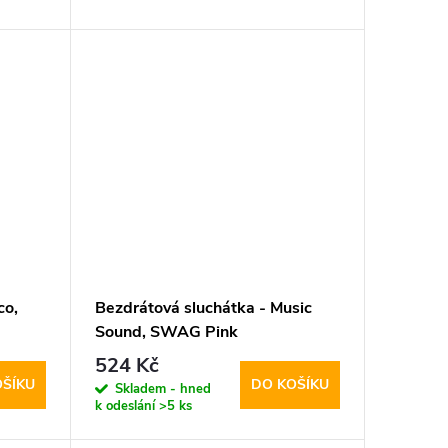
co,
Bezdrátová sluchátka - Music
Sound, SWAG Pink
524 Kč
OŠÍKU
DO KOŠÍKU
Skladem - hned
k odeslání
>5 ks