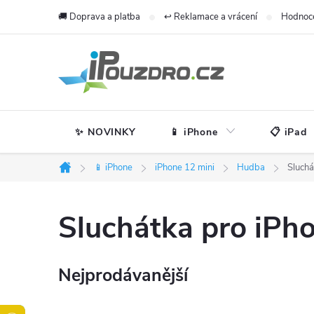
Přejít
🚚 Doprava a platba
↩️ Reklamace a vrácení
Hodnoc
na
obsah
✨ NOVINKY
📱 iPhone
📋 iPad
📱 iPhone
iPhone 12 mini
Hudba
Sluchá
Domů
Sluchátka pro iPh
Nejprodávanější