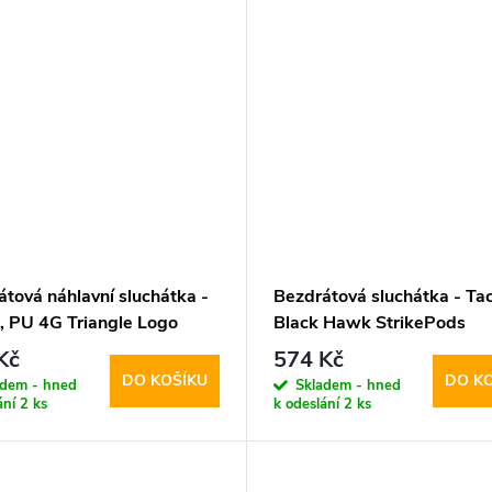
tová náhlavní sluchátka -
Bezdrátová sluchátka - Tact
, PU 4G Triangle Logo
Black Hawk StrikePods
Kč
574 Kč
DO KOŠÍKU
DO K
adem - hned
Skladem - hned
ání
2 ks
k odeslání
2 ks