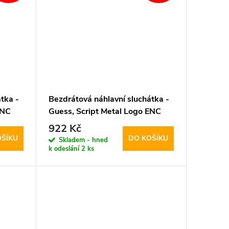
tka -
Bezdrátová náhlavní sluchátka -
ENC
Guess, Script Metal Logo ENC
Orange
922 Kč
OŠÍKU
DO KOŠÍKU
Skladem - hned
k odeslání
2 ks