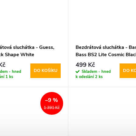
átová sluchátka - Guess,
Bezdrátová sluchátka - Ba
ick Shape White
Bass BS2 Lite Cosmic Blac
Kč
499 Kč
DO KOŠÍKU
DO K
adem - hned
Skladem - hned
ání
1 ks
k odeslání
2 ks
–9 %
1 391 Kč