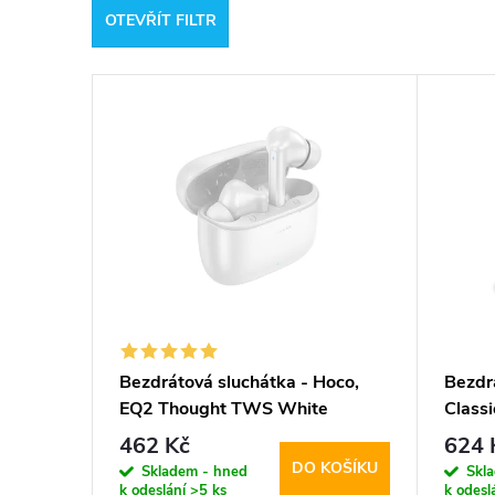
OTEVŘÍT FILTR
e
V
n
ý
í
p
p
i
r
s
o
p
d
Bezdrátová sluchátka - Hoco,
Bezdr
EQ2 Thought TWS White
Class
r
u
462 Kč
624 
DO KOŠÍKU
o
Skladem - hned
Skl
k
k odeslání
>5 ks
k odesl