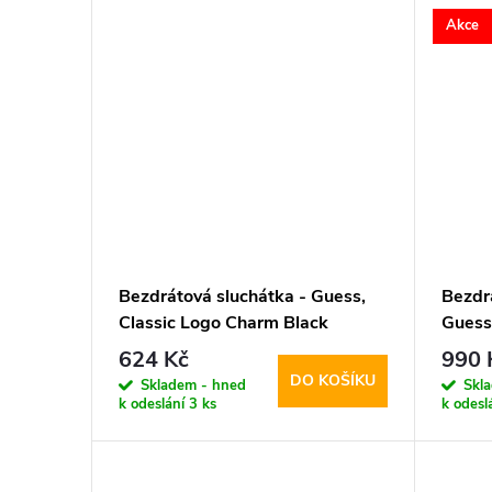
Akce
Bezdrátová sluchátka - Guess,
Bezdrá
Classic Logo Charm Black
Guess
Black
624 Kč
990 
DO KOŠÍKU
Skladem - hned
Skl
k odeslání
3 ks
k odesl