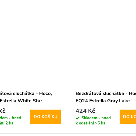
átová sluchátka - Hoco,
Bezdrátová sluchátka - Ho
Estrella White Star
EQ24 Estrella Gray Lake
Kč
424 Kč
DO KOŠÍKU
DO K
adem - hned
Skladem - hned
ání
2 ks
k odeslání
>5 ks