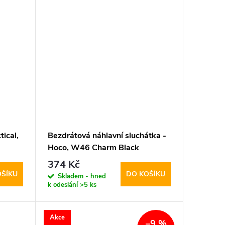
ical,
Bezdrátová náhlavní sluchátka -
Hoco, W46 Charm Black
374 Kč
OŠÍKU
DO KOŠÍKU
Skladem - hned
k odeslání
>5 ks
Akce
–9 %