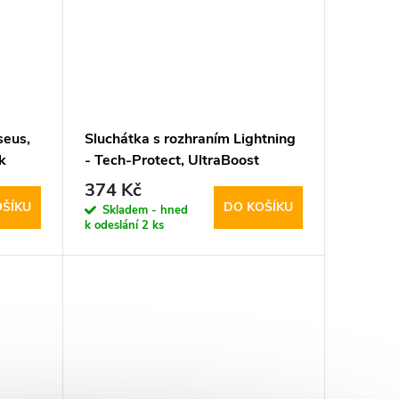
seus,
Sluchátka s rozhraním Lightning
k
- Tech-Protect, UltraBoost
Lightning Core G2 White
374 Kč
OŠÍKU
DO KOŠÍKU
Skladem - hned
k odeslání
2 ks