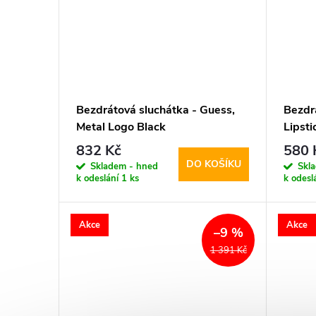
Bezdrátová sluchátka - Guess,
Bezdr
Metal Logo Black
Lipst
832 Kč
580 
DO KOŠÍKU
Skladem - hned
Skl
k odeslání
1 ks
k odesl
Akce
Akce
–9 %
1 391 Kč