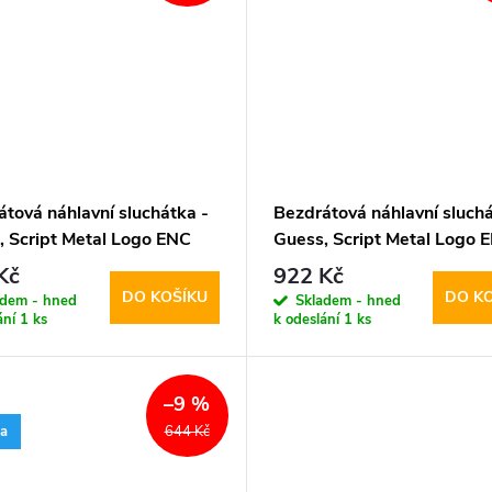
tová náhlavní sluchátka -
Bezdrátová náhlavní sluchá
, Script Metal Logo ENC
Guess, Script Metal Logo 
Black
Kč
922 Kč
DO KOŠÍKU
DO K
adem - hned
Skladem - hned
ání
1 ks
k odeslání
1 ks
–9 %
ka
644 Kč