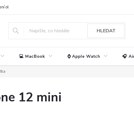
ení obchodu
📃 Obchodní podmínky
🔒 Ochrana os. údajů
📞 Ko
HLEDAT
💻 MacBook
⌚ Apple Watch
🎧 Ai
tka
one 12 mini