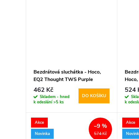
Bezdrátová sluchátka - Hoco,
Bezdrá
EQ2 Thought TWS Purple
Hoco,
462 Kč
524 
DO KOŠÍKU
Skladem - hned
Skl
k odeslání
>5 ks
k odesl
Akce
Akce
–9 %
Novinka
Novin
574 Kč