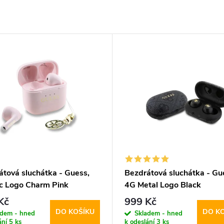
átová sluchátka - Guess,
Bezdrátová sluchátka - Gu
ic Logo Charm Pink
4G Metal Logo Black
Kč
999 Kč
DO KOŠÍKU
DO K
adem - hned
Skladem - hned
ání
5 ks
k odeslání
3 ks