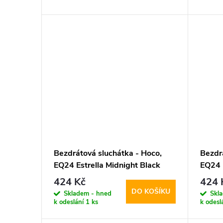
d
t
u
ů
k
t
ů
Bezdrátová sluchátka - Hoco,
Bezdr
EQ24 Estrella Midnight Black
EQ24 
424 Kč
424 
DO KOŠÍKU
Skladem - hned
Skl
k odeslání
1 ks
k odesl