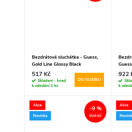
Bezdrátová sluchátka - Guess,
Bezdrá
Gold Line Glossy Black
Guess
Pink
517 Kč
922 
DO KOŠÍKU
Skladem - hned
Skl
k odeslání
1 ks
k odesl
Akce
Akce
–9 %
Novinka
Novin
924 Kč