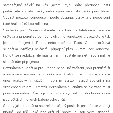
a
n
samozřejmě záleží na vás, jakému typu dáte přednost. Jestli
k
preferujete špunty, pecky nebo spíše větší sluchátka přes hlavu.
c
o
Vybírat můžete jednoduše i podle designu, barvy a v neposlední
í
řadě hraje důležitou roli cena.
v
Sluchátka pro iPhone dostanete už v balení s telefonem. Jsou ale
á
p
drátová a připojují se pomocí Lightning konektoru a využijete je tak
n
jen pro připojení k iPhonu nebo staršímu iPadu. Ostatní drátová
r
í
sluchátka využívají nejčastěji připojení přes 3,5mm jack konektor.
v
Pořídit lze i redukce, ale musíte na ní neustále myslet nebo ji mít ke
sluchátkům připojenou.
k
Bezdrátová sluchátka pro iPhone nebo jiné zařízení jsou praktičtější
y
a nikde se kolem vás nemotají kabely. Bluetooth technologie, která je
dnes prakticky v každém mobilním zařízení zajistí spojení i na
v
vzdálenosti kolem 10 metrů. Bezdrátová sluchátka se ale zase musí
pravidelně nabíjet. Často jsou schopna vydržet mnoho hodin a čím
ý
jsou větší, tím je jejich baterie schopnější.
p
Špunty jako sluchátka nabízejí nerušený poslech, protože se vsunují
hlouběji do uší. Také lépe drží při sportu a jsou velmi skladná.