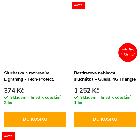
Akce
–9 %
1 391 Kč
Sluchátka s rozhraním
Bezdrátová náhlavní
Lightning - Tech-Protect,
sluchátka - Guess, 4G Triangle
UltraBoost Lightning Core G2
Logo ENC Black
374 Kč
1 252 Kč
White
Skladem - hned k odeslání
Skladem - hned k odeslání
2 ks
1 ks
DO KOŠÍKU
DO KOŠÍKU
Akce