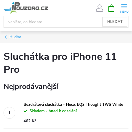
Přejít
NÁKUPNÍ
KOŠÍK
na
obsah
HLEDAT
Hudba
Sluchátka pro iPhone 11
Pro
Nejprodávanější
Bezdrátová sluchátka - Hoco, EQ2 Thought TWS White
Skladem - hned k odeslání
462 Kč