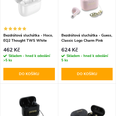
e
p
n
i
í
s
p
Bezdrátová sluchátka - Hoco,
Bezdrátová sluchátka - Guess,
EQ2 Thought TWS White
Classic Logo Charm Pink
p
r
462 Kč
624 Kč
r
Skladem - hned k odeslání
Skladem - hned k odeslání
>5 ks
5 ks
o
o
DO KOŠÍKU
DO KOŠÍKU
d
d
u
u
k
k