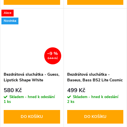
Akce
Novinka
–9 %
644 Kč
Bezdrátová sluchátka - Guess,
Bezdrátová sluchátka -
Lipstick Shape White
Baseus, Bass BS2 Lite Cosmic
Black
580 Kč
499 Kč
Skladem - hned k odeslání
Skladem - hned k odeslání
1 ks
2 ks
DO KOŠÍKU
DO KOŠÍKU