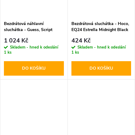
Bezdrátová náhlavní
Bezdrátová sluchátka - Hoco,
sluchátka - Guess, Script
EQ24 Estrella Midnight Black
Metal Logo ENC White
1 024 Kč
424 Kč
Skladem - hned k odeslání
Skladem - hned k odeslání
1 ks
1 ks
DO KOŠÍKU
DO KOŠÍKU