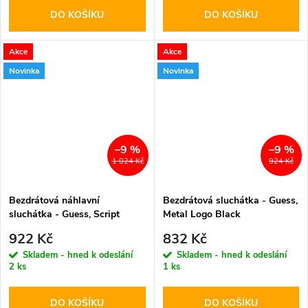
DO KOŠÍKU
DO KOŠÍKU
Akce
Akce
Novinka
Novinka
–9 %
–9 %
1 024 Kč
924 Kč
Bezdrátová náhlavní
Bezdrátová sluchátka - Guess,
sluchátka - Guess, Script
Metal Logo Black
Metal Logo ENC Orange
922 Kč
832 Kč
Skladem - hned k odeslání
Skladem - hned k odeslání
2 ks
1 ks
DO KOŠÍKU
DO KOŠÍKU