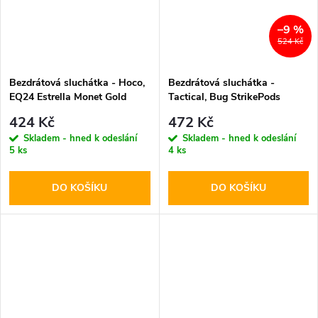
–9 %
524 Kč
Bezdrátová sluchátka - Hoco,
Bezdrátová sluchátka -
EQ24 Estrella Monet Gold
Tactical, Bug StrikePods
Arctic
424 Kč
472 Kč
Skladem - hned k odeslání
Skladem - hned k odeslání
5 ks
4 ks
DO KOŠÍKU
DO KOŠÍKU