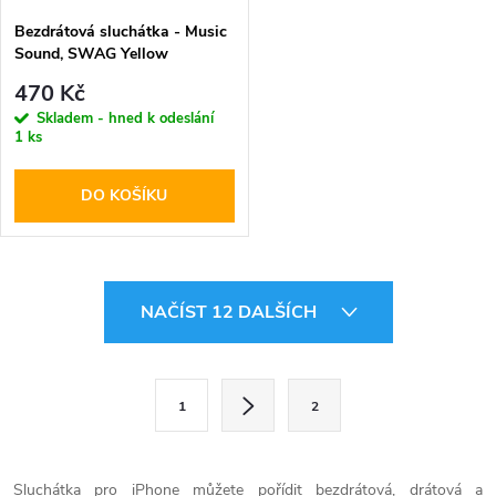
Bezdrátová sluchátka - Music
Sound, SWAG Yellow
470 Kč
Skladem - hned k odeslání
1 ks
DO KOŠÍKU
O
NAČÍST 12 DALŠÍCH
v
l
S
1
2
t
á
r
d
á
Sluchátka pro iPhone můžete pořídit bezdrátová, drátová a