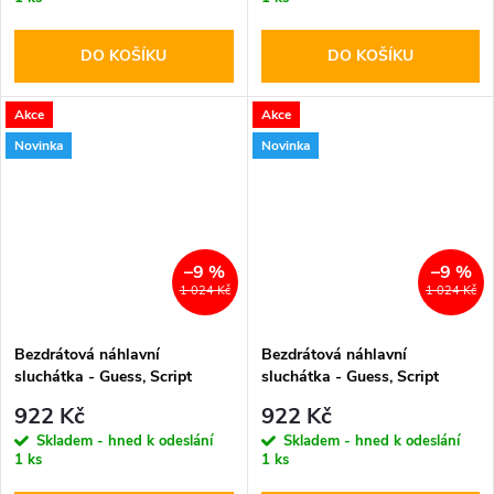
DO KOŠÍKU
DO KOŠÍKU
Akce
Akce
Novinka
Novinka
–9 %
–9 %
1 024 Kč
1 024 Kč
Bezdrátová náhlavní
Bezdrátová náhlavní
sluchátka - Guess, Script
sluchátka - Guess, Script
Metal Logo ENC Pink
Metal Logo ENC Black
922 Kč
922 Kč
Skladem - hned k odeslání
Skladem - hned k odeslání
1 ks
1 ks