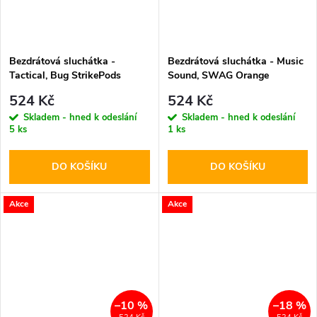
Bezdrátová sluchátka -
Bezdrátová sluchátka - Music
Tactical, Bug StrikePods
Sound, SWAG Orange
CrudeOil
524 Kč
524 Kč
Skladem - hned k odeslání
Skladem - hned k odeslání
5 ks
1 ks
DO KOŠÍKU
DO KOŠÍKU
Akce
Akce
–10 %
–18 %