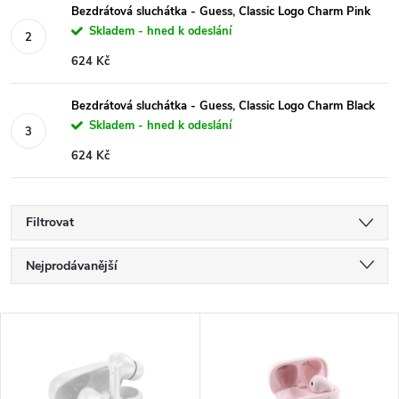
Bezdrátová sluchátka - Guess, Classic Logo Charm Pink
Skladem - hned k odeslání
624 Kč
Bezdrátová sluchátka - Guess, Classic Logo Charm Black
Skladem - hned k odeslání
624 Kč
Filtrovat
Ř
Nejprodávanější
a
Nejlevnější
V
Nejdražší
z
ý
Abecedně