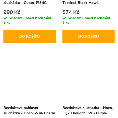
sluchátka - Guess, PU 4G
Tactical, Black Hawk
Triangle Logo Black
StrikePods
990 Kč
574 Kč
Skladem - hned k odeslání
Skladem - hned k odeslání
2 ks
2 ks
DO KOŠÍKU
DO KOŠÍKU
Bezdrátová náhlavní
Bezdrátová sluchátka - Hoco,
sluchátka - Hoco, W46 Charm
EQ2 Thought TWS Purple