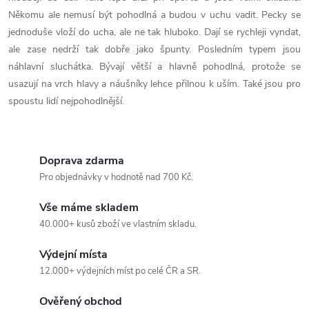
i
Někomu ale nemusí být pohodlná a budou v uchu vadit. Pecky se
s
jednoduše vloží do ucha, ale ne tak hluboko. Dají se rychleji vyndat,
ale zase nedrží tak dobře jako špunty. Posledním typem jsou
u
náhlavní sluchátka. Bývají větší a hlavně pohodlná, protože se
usazují na vrch hlavy a náušníky lehce přilnou k uším. Také jsou pro
spoustu lidí nejpohodlnější.
Doprava zdarma
Pro objednávky v hodnotě nad 700 Kč.
Vše máme skladem
40.000+ kusů zboží ve vlastním skladu.
Výdejní místa
12.000+ výdejních míst po celé ČR a SR.
Ověřený obchod