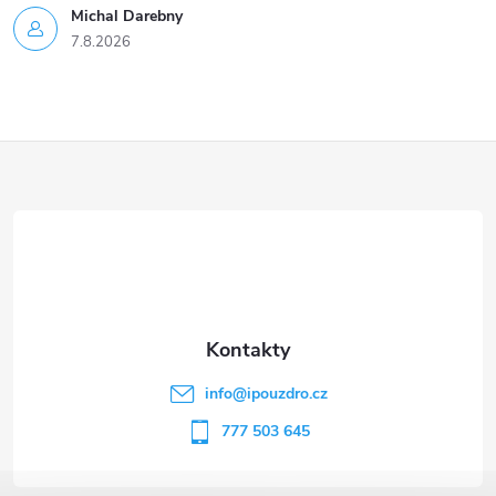
Michal Darebny
7.8.2026
Z
á
p
a
t
info
@
ipouzdro.cz
í
777 503 645