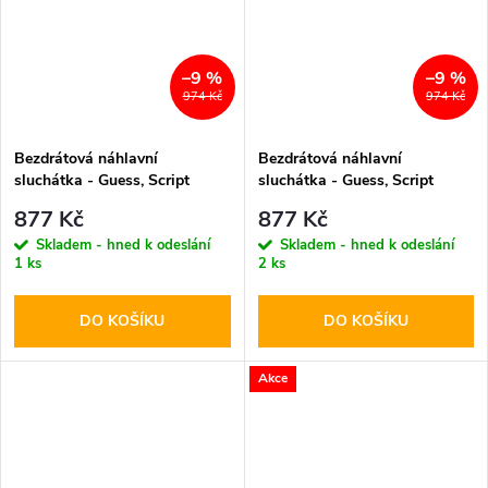
–9 %
–9 %
974 Kč
974 Kč
Bezdrátová náhlavní
Bezdrátová náhlavní
sluchátka - Guess, Script
sluchátka - Guess, Script
Metal Logo Pink
Metal Logo Black
877 Kč
877 Kč
Skladem - hned k odeslání
Skladem - hned k odeslání
1 ks
2 ks
DO KOŠÍKU
DO KOŠÍKU
Akce