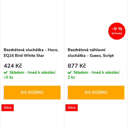
–9 %
974 Kč
Bezdrátová sluchátka - Hoco,
Bezdrátová náhlavní
EQ24 Bird White Star
sluchátka - Guess, Script
Metal Logo Brown
424 Kč
877 Kč
Skladem - hned k odeslání
Skladem - hned k odeslání
>5 ks
2 ks
DO KOŠÍKU
DO KOŠÍKU
Akce
Akce