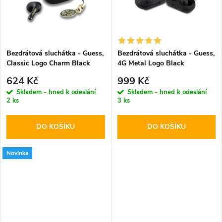
t
t
ů
ů
Bezdrátová sluchátka - Guess,
Bezdrátová sluchátka - Guess,
Classic Logo Charm Black
4G Metal Logo Black
624 Kč
999 Kč
Skladem - hned k odeslání
Skladem - hned k odeslání
2 ks
3 ks
DO KOŠÍKU
DO KOŠÍKU
Novinka