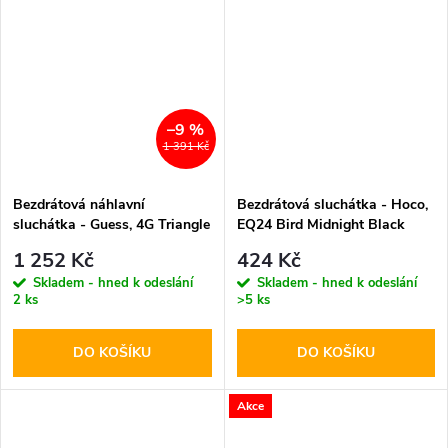
–9 %
1 391 Kč
Bezdrátová náhlavní
Bezdrátová sluchátka - Hoco,
sluchátka - Guess, 4G Triangle
EQ24 Bird Midnight Black
Logo ENC Brown
1 252 Kč
424 Kč
Skladem - hned k odeslání
Skladem - hned k odeslání
2 ks
>5 ks
DO KOŠÍKU
DO KOŠÍKU
Akce