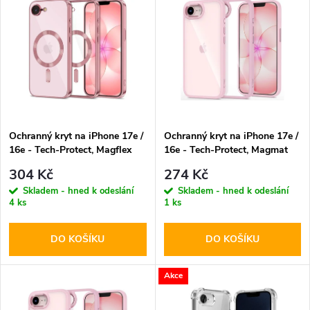
z
ý
Abecedně
e
p
n
i
í
s
p
Ochranný kryt na iPhone 17e /
Ochranný kryt na iPhone 17e /
16e - Tech-Protect, Magflex
16e - Tech-Protect, Magmat
p
MagSafe Rose Gold
Soft Pink
r
304 Kč
274 Kč
r
Skladem - hned k odeslání
Skladem - hned k odeslání
4 ks
1 ks
o
o
DO KOŠÍKU
DO KOŠÍKU
d
d
u
Akce
u