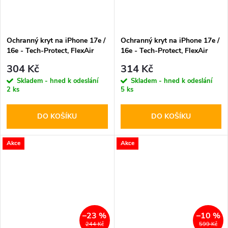
Ochranný kryt na iPhone 17e /
Ochranný kryt na iPhone 17e /
16e - Tech-Protect, FlexAir
16e - Tech-Protect, FlexAir
MagSafe Clear
MagSafe Glitter
304 Kč
314 Kč
Skladem - hned k odeslání
Skladem - hned k odeslání
2 ks
5 ks
DO KOŠÍKU
DO KOŠÍKU
Akce
Akce
–23 %
–10 %
244 Kč
599 Kč