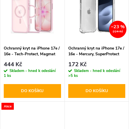
k
k
t
t
–23 %
ů
224 Kč
ů
Ochranný kryt na iPhone 17e /
Ochranný kryt na iPhone 17e /
16e - Tech-Protect, Magmat
16e - Mercury, SuperProtect
MagSafe Soft Pink
Transparent
444 Kč
172 Kč
Skladem - hned k odeslání
Skladem - hned k odeslání
1 ks
>5 ks
DO KOŠÍKU
DO KOŠÍKU
Akce