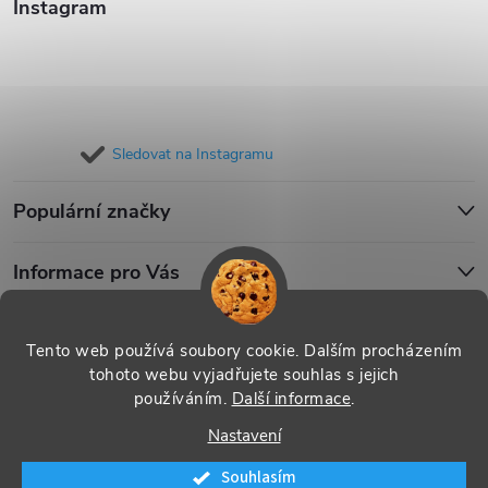
Instagram
Sledovat na Instagramu
Populární značky
Informace pro Vás
Blog
Tento web používá soubory cookie. Dalším procházením
tohoto webu vyjadřujete souhlas s jejich
používáním.
Další informace
.
Copyright 2026
iPouzdro.cz
. Všechna práva vyhrazena.
Upravit
Nastavení
nastavení cookies
Souhlasím
Vytvořil Shoptet