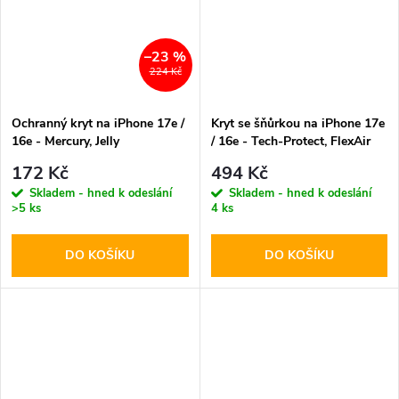
–23 %
224 Kč
Ochranný kryt na iPhone 17e /
Kryt se šňůrkou na iPhone 17e
16e - Mercury, Jelly
/ 16e - Tech-Protect, FlexAir
Transparent
Chain MagSafe
172 Kč
494 Kč
Skladem - hned k odeslání
Skladem - hned k odeslání
>5 ks
4 ks
DO KOŠÍKU
DO KOŠÍKU