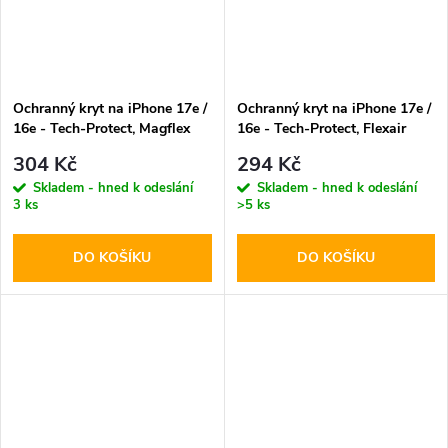
Ochranný kryt na iPhone 17e /
Ochranný kryt na iPhone 17e /
16e - Tech-Protect, Magflex
16e - Tech-Protect, Flexair
MagSafe Shiny Gold
Hybrid Clear
304 Kč
294 Kč
Skladem - hned k odeslání
Skladem - hned k odeslání
3 ks
>5 ks
DO KOŠÍKU
DO KOŠÍKU