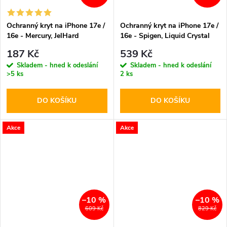
Ochranný kryt na iPhone 17e /
Ochranný kryt na iPhone 17e /
16e - Mercury, JelHard
16e - Spigen, Liquid Crystal
MagSafe Transparent
MagSafe Crystal Clear
187 Kč
539 Kč
Skladem - hned k odeslání
Skladem - hned k odeslání
>5 ks
2 ks
DO KOŠÍKU
DO KOŠÍKU
Akce
Akce
–10 %
–10 %
609 Kč
829 Kč