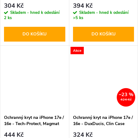
MagSafe Shiny Black
Hybrid MagSafe Clear
304 Kč
394 Kč
Skladem - hned k odeslání
Skladem - hned k odeslání
2 ks
>5 ks
DO KOŠÍKU
DO KOŠÍKU
Akce
–23 %
424 Kč
Ochranný kryt na iPhone 17e /
Ochranný kryt na iPhone 17e /
16e - Tech-Protect, Magmat
16e - DuxDucis, Clin Case
MagSafe Black/Clear
with MagSafe
444 Kč
324 Kč