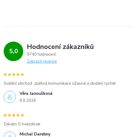
í
p
r
v
Hodnocení zákazníků
k
5,0
9740 hodnocení
y
Zobrazit recenze
v
Solidní obchod ,zpětná komunikace úžasná a dodání rychlé
ý
Věra Janoušková
p
8.8.2026
i
s
Dávám 5 hvezdicek
Michal Darebny