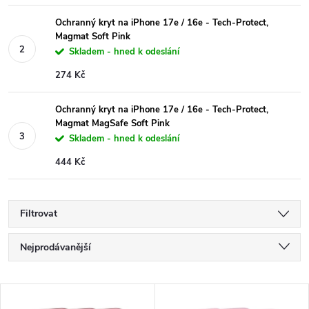
Ochranný kryt na iPhone 17e / 16e - Tech-Protect,
Magmat Soft Pink
Skladem - hned k odeslání
274 Kč
Ochranný kryt na iPhone 17e / 16e - Tech-Protect,
Magmat MagSafe Soft Pink
Skladem - hned k odeslání
444 Kč
Filtrovat
Ř
Nejprodávanější
a
Nejlevnější
V
Nejdražší