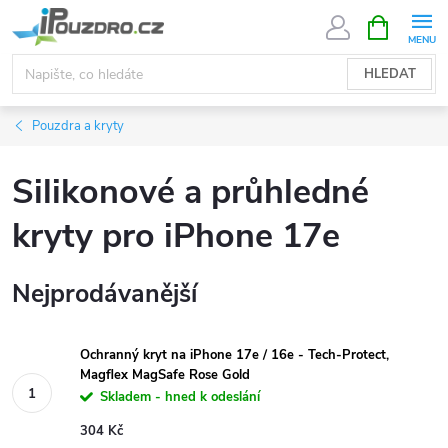
Přejít
NÁKUPNÍ
KOŠÍK
na
obsah
HLEDAT
Pouzdra a kryty
Silikonové a průhledné
kryty pro iPhone 17e
Nejprodávanější
Ochranný kryt na iPhone 17e / 16e - Tech-Protect,
Magflex MagSafe Rose Gold
Skladem - hned k odeslání
304 Kč