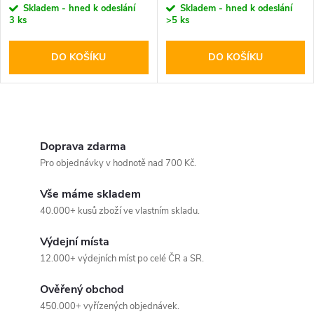
Skladem - hned k odeslání
Skladem - hned k odeslání
3 ks
>5 ks
DO KOŠÍKU
DO KOŠÍKU
O
v
Doprava zdarma
Pro objednávky v hodnotě nad 700 Kč.
l
Vše máme skladem
á
40.000+ kusů zboží ve vlastním skladu.
d
Výdejní místa
a
12.000+ výdejních míst po celé ČR a SR.
c
Ověřený obchod
450.000+ vyřízených objednávek.