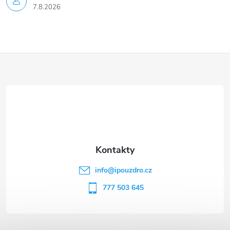
u
7.8.2026
Z
á
p
a
t
info
@
ipouzdro.cz
í
777 503 645