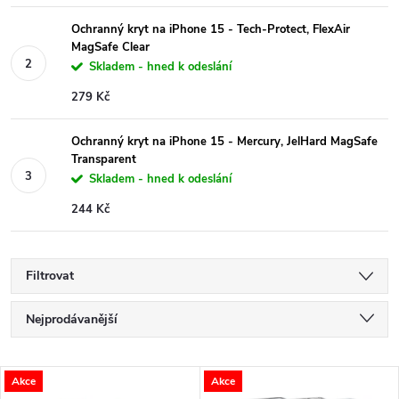
Ochranný kryt na iPhone 15 - Tech-Protect, FlexAir
MagSafe Clear
Skladem - hned k odeslání
279 Kč
Ochranný kryt na iPhone 15 - Mercury, JelHard MagSafe
Transparent
Skladem - hned k odeslání
244 Kč
Filtrovat
Ř
Nejprodávanější
a
Nejlevnější
V
Akce
Akce
Nejdražší