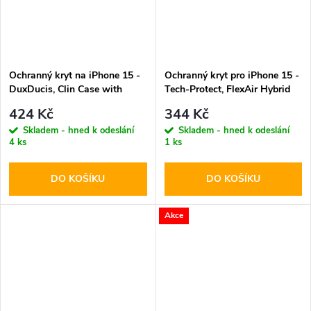
Ochranný kryt na iPhone 15 -
Ochranný kryt pro iPhone 15 -
DuxDucis, Clin Case with
Tech-Protect, FlexAir Hybrid
MagSafe
MagSafe Clear
424 Kč
344 Kč
Skladem - hned k odeslání
Skladem - hned k odeslání
4 ks
1 ks
DO KOŠÍKU
DO KOŠÍKU
Akce