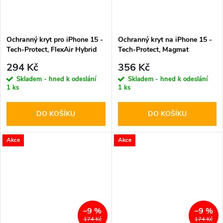
Ochranný kryt pro iPhone 15 -
Ochranný kryt na iPhone 15 -
Tech-Protect, FlexAir Hybrid
Tech-Protect, Magmat
Clear
MagSafe Black/Clear
294 Kč
356 Kč
Skladem - hned k odeslání
Skladem - hned k odeslání
1 ks
1 ks
DO KOŠÍKU
DO KOŠÍKU
Akce
Akce
–9 %
–9 %
174 Kč
174 Kč