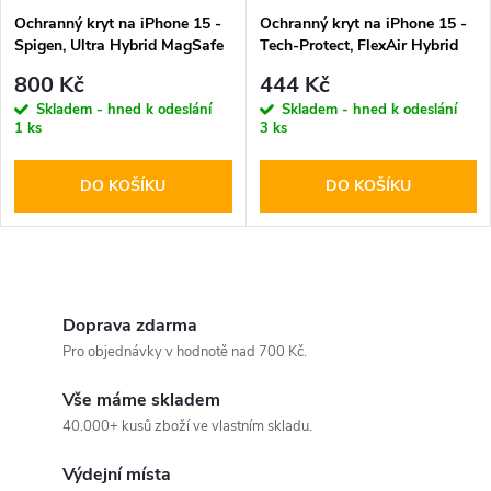
Ochranný kryt na iPhone 15 -
Ochranný kryt na iPhone 15 -
Spigen, Ultra Hybrid MagSafe
Tech-Protect, FlexAir Hybrid
Black
MagSafe Glitter
800 Kč
444 Kč
Skladem - hned k odeslání
Skladem - hned k odeslání
1 ks
3 ks
DO KOŠÍKU
DO KOŠÍKU
O
v
Doprava zdarma
Pro objednávky v hodnotě nad 700 Kč.
l
Vše máme skladem
á
40.000+ kusů zboží ve vlastním skladu.
d
Výdejní místa