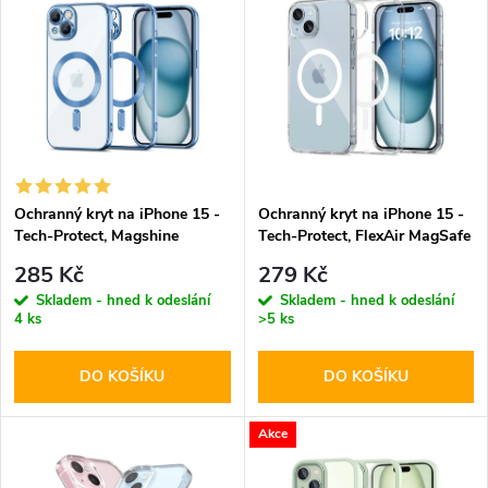
z
ý
Abecedně
e
p
n
i
í
s
p
Ochranný kryt na iPhone 15 -
Ochranný kryt na iPhone 15 -
Tech-Protect, Magshine
Tech-Protect, FlexAir MagSafe
p
MagSafe Sky Blue
Clear
r
285 Kč
279 Kč
r
Skladem - hned k odeslání
Skladem - hned k odeslání
4 ks
>5 ks
o
o
DO KOŠÍKU
DO KOŠÍKU
d
d
u
Akce
u