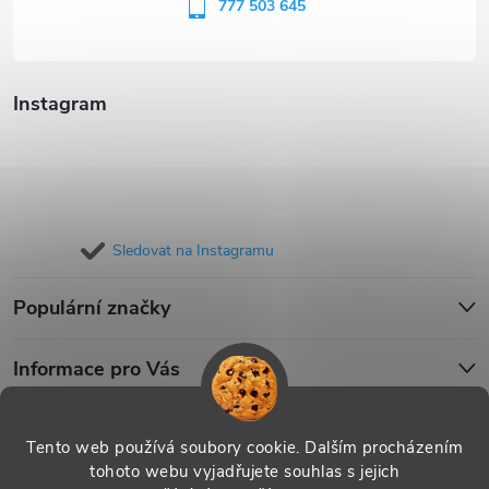
í
777 503 645
Instagram
Sledovat na Instagramu
Populární značky
Informace pro Vás
Blog
Tento web používá soubory cookie. Dalším procházením
tohoto webu vyjadřujete souhlas s jejich