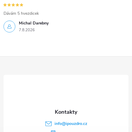
i
s
Dávám 5 hvezdicek
u
Michal Darebny
7.8.2026
Z
á
p
a
t
info
@
ipouzdro.cz