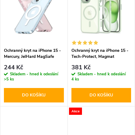
k
k
t
t
ů
ů
Ochranný kryt na iPhone 15 -
Ochranný kryt na iPhone 15 -
Mercury, JelHard MagSafe
Tech-Protect, Magmat
Transparent
MagSafe Green
244 Kč
381 Kč
Skladem - hned k odeslání
Skladem - hned k odeslání
>5 ks
4 ks
DO KOŠÍKU
DO KOŠÍKU
Akce