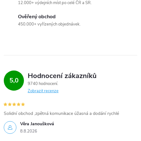
a
12.000+ výdejních míst po celé ČR a SR.
c
Ověřený obchod
450.000+ vyřízených objednávek.
í
p
r
v
Hodnocení zákazníků
k
5,0
9740 hodnocení
y
Zobrazit recenze
v
Solidní obchod ,zpětná komunikace úžasná a dodání rychlé
ý
Věra Janoušková
p
8.8.2026