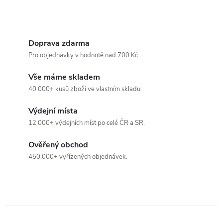
O
v
Doprava zdarma
Pro objednávky v hodnotě nad 700 Kč.
l
Vše máme skladem
á
40.000+ kusů zboží ve vlastním skladu.
d
Výdejní místa
a
12.000+ výdejních míst po celé ČR a SR.
c
Ověřený obchod
450.000+ vyřízených objednávek.
í
p
r