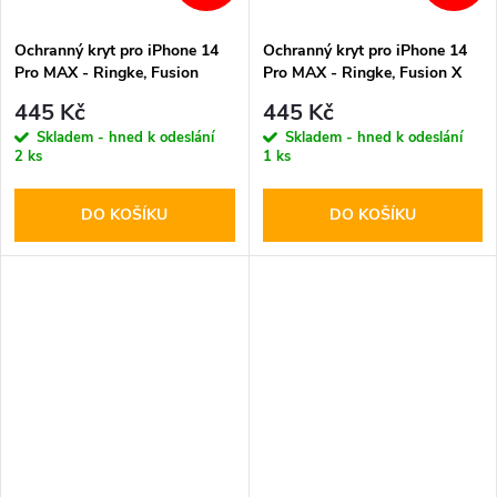
Ochranný kryt pro iPhone 14
Ochranný kryt pro iPhone 14
Pro MAX - Ringke, Fusion
Pro MAX - Ringke, Fusion X
Bumper Clear
Black
445 Kč
445 Kč
Skladem - hned k odeslání
Skladem - hned k odeslání
2 ks
1 ks
DO KOŠÍKU
DO KOŠÍKU