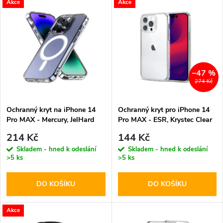
V
Akce
Akce
Nejdražší
z
ý
Abecedně
e
p
n
i
–47 %
274 Kč
í
s
p
Ochranný kryt na iPhone 14
Ochranný kryt pro iPhone 14
Pro MAX - Mercury, JelHard
Pro MAX - ESR, Krystec Clear
p
MagSafe Transparent
r
214 Kč
144 Kč
r
Skladem - hned k odeslání
Skladem - hned k odeslání
>5 ks
>5 ks
o
o
DO KOŠÍKU
DO KOŠÍKU
d
d
u
Akce