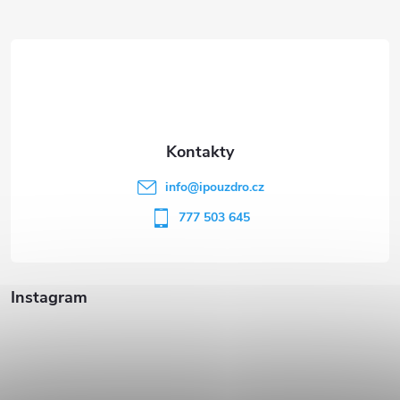
Z
á
p
a
t
info
@
ipouzdro.cz
í
777 503 645
Instagram