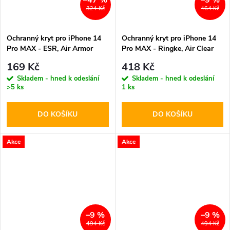
–47 %
–9 %
324 Kč
464 Kč
Ochranný kryt pro iPhone 14
Ochranný kryt pro iPhone 14
Pro MAX - ESR, Air Armor
Pro MAX - Ringke, Air Clear
Clear
169 Kč
418 Kč
Skladem - hned k odeslání
Skladem - hned k odeslání
>5 ks
1 ks
DO KOŠÍKU
DO KOŠÍKU
Akce
Akce
–9 %
–9 %
494 Kč
494 Kč