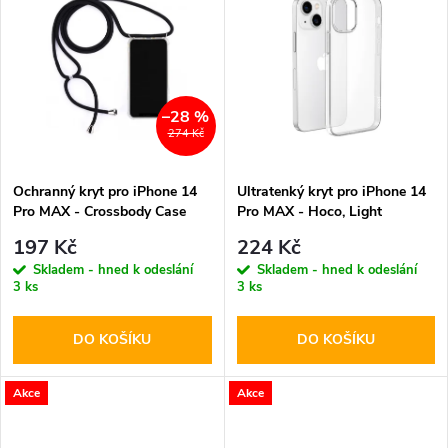
u
k
k
t
t
–28 %
ů
274 Kč
ů
Ochranný kryt pro iPhone 14
Ultratenký kryt pro iPhone 14
Pro MAX - Crossbody Case
Pro MAX - Hoco, Light
Transparent
197 Kč
224 Kč
Skladem - hned k odeslání
Skladem - hned k odeslání
3 ks
3 ks
DO KOŠÍKU
DO KOŠÍKU
Akce
Akce