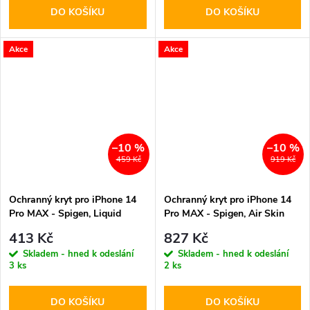
DO KOŠÍKU
DO KOŠÍKU
Akce
Akce
–10 %
–10 %
459 Kč
919 Kč
Ochranný kryt pro iPhone 14
Ochranný kryt pro iPhone 14
Pro MAX - Spigen, Liquid
Pro MAX - Spigen, Air Skin
Crystal Crystal Clear
Hybrid Crystal Clear
413 Kč
827 Kč
Skladem - hned k odeslání
Skladem - hned k odeslání
3 ks
2 ks
DO KOŠÍKU
DO KOŠÍKU