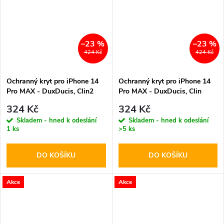
–23 %
–23 %
424 Kč
424 Kč
Ochranný kryt pro iPhone 14
Ochranný kryt pro iPhone 14
Pro MAX - DuxDucis, Clin2
Pro MAX - DuxDucis, Clin
Blue with MagSafe
Case with MagSafe
324 Kč
324 Kč
Skladem - hned k odeslání
Skladem - hned k odeslání
1 ks
>5 ks
DO KOŠÍKU
DO KOŠÍKU
Akce
Akce