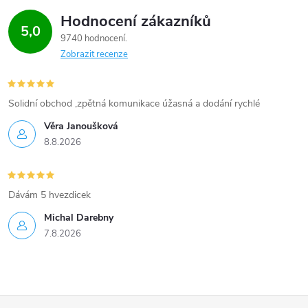
v
Hodnocení zákazníků
k
5,0
9740 hodnocení
y
Zobrazit recenze
v
Solidní obchod ,zpětná komunikace úžasná a dodání rychlé
ý
Věra Janoušková
p
8.8.2026
i
s
Dávám 5 hvezdicek
u
Michal Darebny
7.8.2026