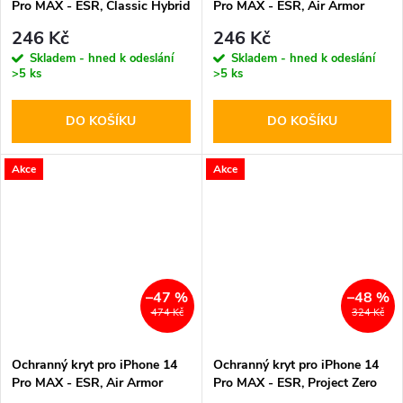
Pro MAX - ESR, Classic Hybrid
Pro MAX - ESR, Air Armor
HaloLock Clear/Black
HaloLock Clear/Black
246 Kč
246 Kč
Skladem - hned k odeslání
Skladem - hned k odeslání
>5 ks
>5 ks
DO KOŠÍKU
DO KOŠÍKU
Akce
Akce
–47 %
–48 %
474 Kč
324 Kč
Ochranný kryt pro iPhone 14
Ochranný kryt pro iPhone 14
Pro MAX - ESR, Air Armor
Pro MAX - ESR, Project Zero
HaloLock Clear
Clear