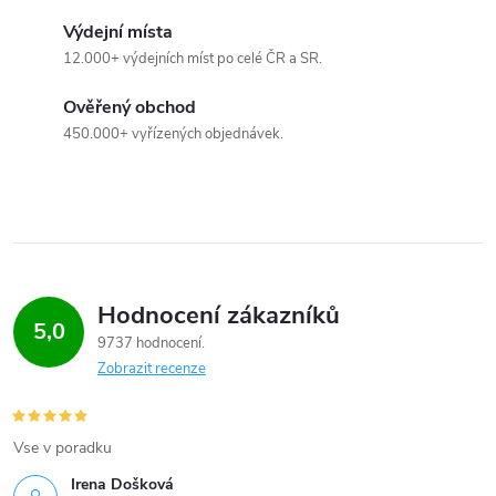
d
Výdejní místa
a
12.000+ výdejních míst po celé ČR a SR.
c
Ověřený obchod
450.000+ vyřízených objednávek.
í
p
r
v
Hodnocení zákazníků
k
5,0
9737 hodnocení
y
Zobrazit recenze
v
Vse v poradku
ý
Irena Došková