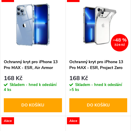
u
u
k
k
t
t
–48 %
ů
324 Kč
ů
Ochranný kryt pro iPhone 13
Ochranný kryt pro iPhone 13
Pro MAX - ESR, Air Armor
Pro MAX - ESR, Project Zero
Clear
Silver
168 Kč
168 Kč
Skladem - hned k odeslání
Skladem - hned k odeslání
4 ks
>5 ks
DO KOŠÍKU
DO KOŠÍKU
Akce
Akce