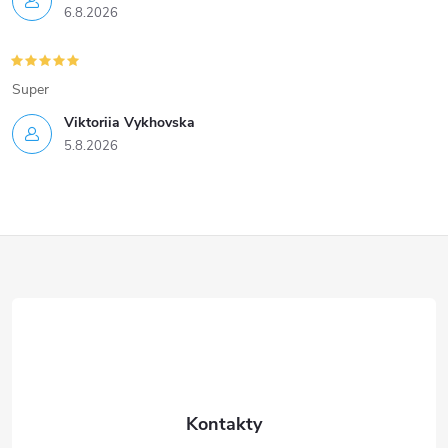
p
6.8.2026
i
s
Super
u
Viktoriia Vykhovska
5.8.2026
Z
á
p
a