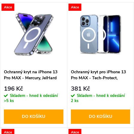
a
V
Akce
Akce
Nejdražší
z
ý
Abecedně
e
p
n
i
í
s
p
Ochranný kryt na iPhone 13
Ochranný kryt pro iPhone 13
Pro MAX - Mercury, JelHard
Pro MAX - Tech-Protect,
p
MagSafe Transparent
Magmat MagSafe Clear
r
196 Kč
381 Kč
r
Skladem - hned k odeslání
Skladem - hned k odeslání
>5 ks
2 ks
o
o
DO KOŠÍKU
DO KOŠÍKU
d
d
Akce
Akce