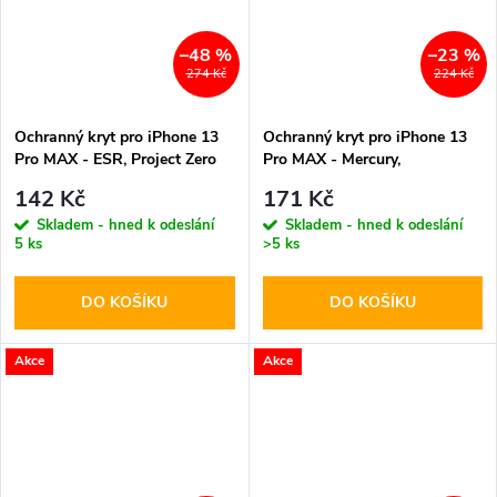
–48 %
–23 %
274 Kč
224 Kč
Ochranný kryt pro iPhone 13
Ochranný kryt pro iPhone 13
Pro MAX - ESR, Project Zero
Pro MAX - Mercury,
Black
SuperProtect Transparent
142 Kč
171 Kč
Skladem - hned k odeslání
Skladem - hned k odeslání
5 ks
>5 ks
DO KOŠÍKU
DO KOŠÍKU
Akce
Akce