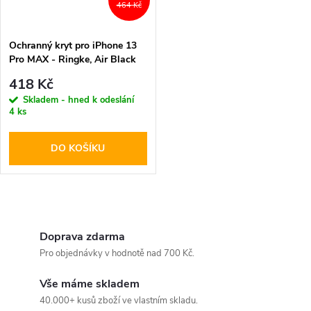
464 Kč
Ochranný kryt pro iPhone 13
Pro MAX - Ringke, Air Black
418 Kč
Skladem - hned k odeslání
4 ks
DO KOŠÍKU
O
v
Doprava zdarma
Pro objednávky v hodnotě nad 700 Kč.
l
Vše máme skladem
á
40.000+ kusů zboží ve vlastním skladu.