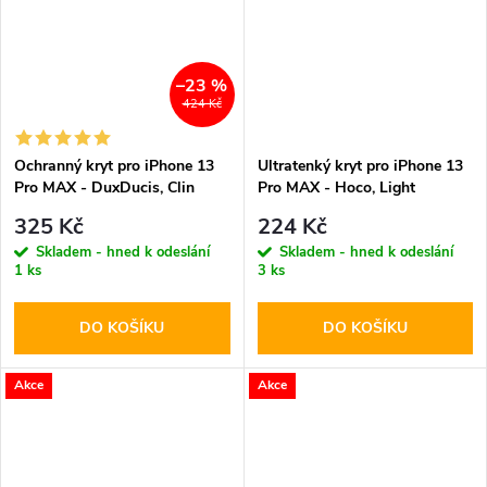
–23 %
424 Kč
Ochranný kryt pro iPhone 13
Ultratenký kryt pro iPhone 13
Pro MAX - DuxDucis, Clin
Pro MAX - Hoco, Light
Case with MagSafe
Transparent
325 Kč
224 Kč
Skladem - hned k odeslání
Skladem - hned k odeslání
1 ks
3 ks
DO KOŠÍKU
DO KOŠÍKU
Akce
Akce