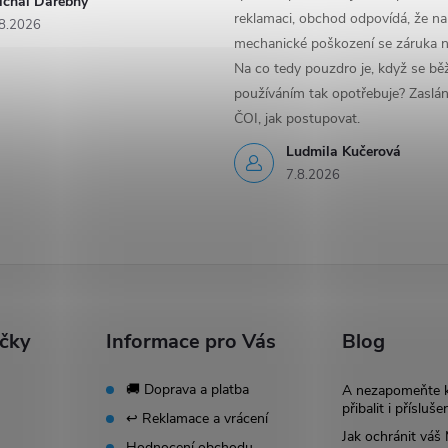
ichal Darebny
reklamaci, obchod odpovídá, že na
8.2026
mechanické poškození se záruka n
Na co tedy pouzdro je, když se b
používáním tak opotřebuje? Zaslá
ČOI, jak postupovat.
Ludmila Kučerová
7.8.2026
ačky
Informace pro Vás
Blog
🚚 Doprava a platba
A nezapomeňte 
přibalit i přísluše
↩️ Reklamace a vrácení
Jak ochránit vá
Hodnocení obchodu