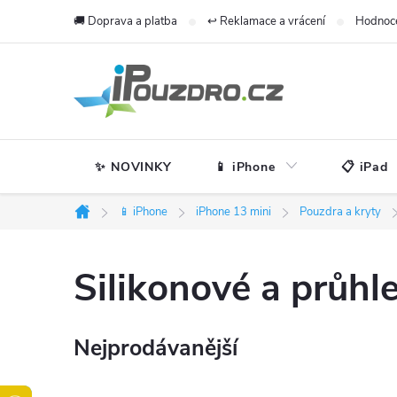
Přejít
🚚 Doprava a platba
↩️ Reklamace a vrácení
Hodnoc
na
obsah
✨ NOVINKY
📱 iPhone
📋 iPad
📱 iPhone
iPhone 13 mini
Pouzdra a kryty
Domů
Silikonové a průhl
Nejprodávanější