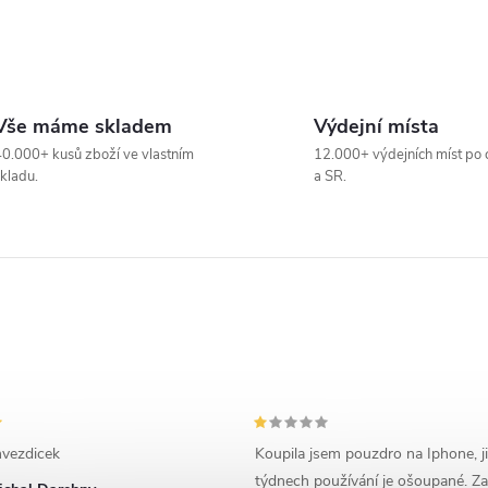
Vše máme skladem
Výdejní místa
0.000+ kusů zboží ve vlastním
12.000+ výdejních míst po 
kladu.
a SR.
vezdicek
Koupila jsem pouzdro na Iphone, j
týdnech používání je ošoupané. Za