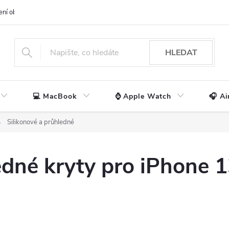
ení obchodu
📃 Obchodní podmínky
🔒 Ochrana os. údajů
📞 Ko
HLEDAT
💻 MacBook
⌚ Apple Watch
🎧 Ai
Silikonové a průhledné
edné kryty pro iPhone 1