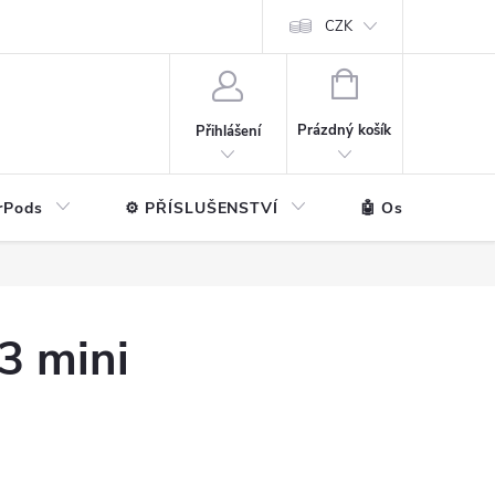
ntakt
💼 Pro firmy
CZK
NÁKUPNÍ
KOŠÍK
Prázdný košík
Přihlášení
rPods
⚙️ PŘÍSLUŠENSTVÍ
🤖 Ostatní značk
3 mini