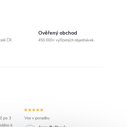
Ověřený obchod
celé ČR
450.000+ vyřízených objednávek.
iž po 3
Vse v poradku
sláno k