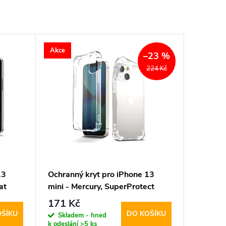
Akce
–23 %
224 Kč
13
Ochranný kryt pro iPhone 13
at
mini - Mercury, SuperProtect
Transparent
171 Kč
OŠÍKU
DO KOŠÍKU
Skladem - hned
k odeslání
>5 ks