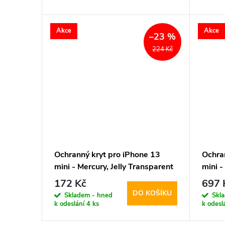
d
t
Akce
Akce
–23 %
u
ů
224 Kč
k
t
ů
Ochranný kryt pro iPhone 13
Ochra
mini - Mercury, Jelly Transparent
mini -
172 Kč
697 
DO KOŠÍKU
Skladem - hned
Skl
k odeslání
4 ks
k odesl