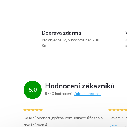
O
v
Doprava zdarma
l
Pro objednávky v hodnotě nad 700
4
Kč.
s
á
d
a
c
Hodnocení zákazníků
5,0
9740 hodnocení
Zobrazit recenze
í
p
r
Solidní obchod ,zpětná komunikace úžasná a
Dávám 5 h
dodání rychlé