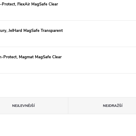
-Protect, FlexAir MagSafe Clear
cury, JelHard MagSafe Transparent
ch-Protect, Magmat MagSafe Clear
NEJLEVNĚJŠÍ
NEJDRAŽŠÍ