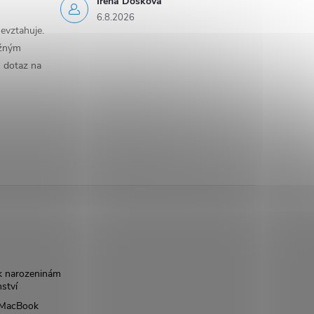
Irena Došková
6.8.2026
evztahuje.
ěžným
n dotaz na
k narozeninám
nství
š MacBook