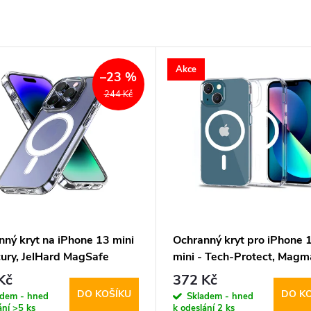
Akce
–23 %
244 Kč
nný kryt na iPhone 13 mini
Ochranný kryt pro iPhone 
cury, JelHard MagSafe
mini - Tech-Protect, Magm
parent
MagSafe Clear
Kč
372 Kč
DO KOŠÍKU
DO K
adem - hned
Skladem - hned
ání
>5 ks
k odeslání
2 ks