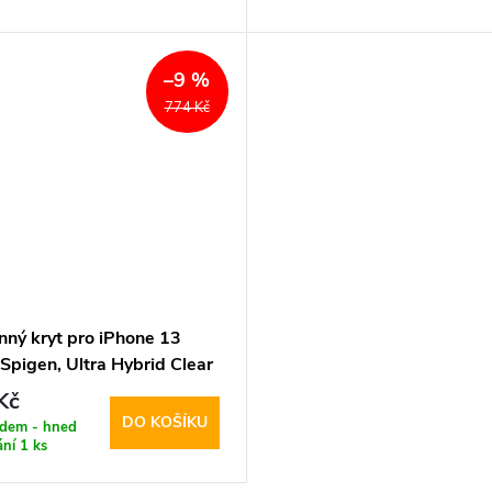
–9 %
774 Kč
nný kryt pro iPhone 13
 Spigen, Ultra Hybrid Clear
Kč
DO KOŠÍKU
adem - hned
ání
1 ks