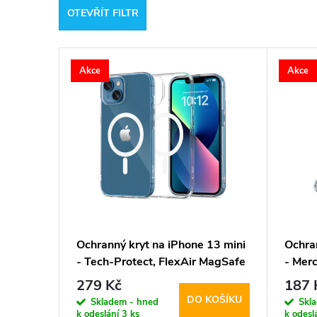
OTEVŘÍT FILTR
e
V
n
Akce
Akce
ý
í
p
p
i
r
s
o
p
d
Ochranný kryt na iPhone 13 mini
Ochra
- Tech-Protect, FlexAir MagSafe
- Mer
r
u
Clear
Trans
279 Kč
187 
DO KOŠÍKU
o
Skladem - hned
Skl
k
k odeslání
3 ks
k odesl