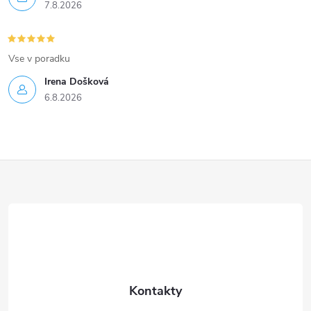
7.8.2026
Vse v poradku
Irena Došková
6.8.2026
Z
á
p
a