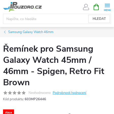
Přejít
NÁKUPNÍ
KOŠÍK
na
obsah
HLEDAT
Samsung Galaxy Watch 46mm
Řemínek pro Samsung
Galaxy Watch 45mm /
46mm - Spigen, Retro Fit
Brown
Neohodnoceno
Podrobnosti hodnocení
Kód produktu:
603MP26446
Akce