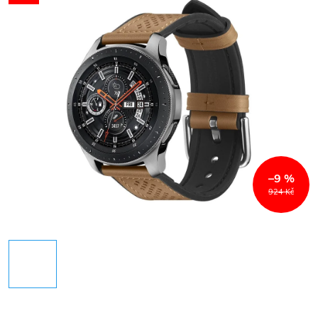
–9 %
924 Kč