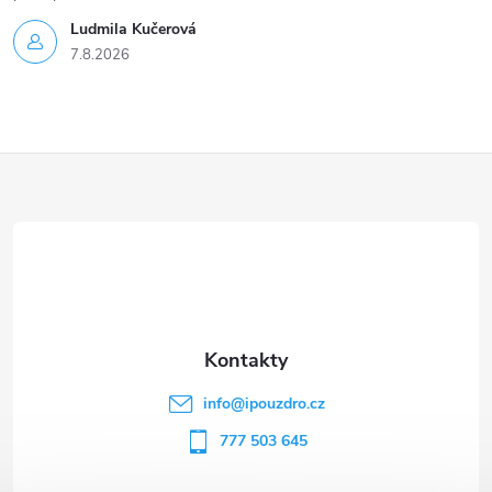
Ludmila Kučerová
7.8.2026
Z
á
p
a
t
info
@
ipouzdro.cz
í
777 503 645