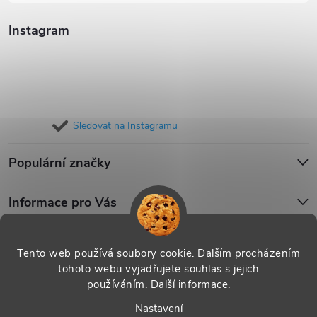
Instagram
Sledovat na Instagramu
Populární značky
Informace pro Vás
Blog
Tento web používá soubory cookie. Dalším procházením
tohoto webu vyjadřujete souhlas s jejich
používáním.
Další informace
.
Copyright 2026
iPouzdro.cz
. Všechna práva vyhrazena.
Upravit
Nastavení
nastavení cookies