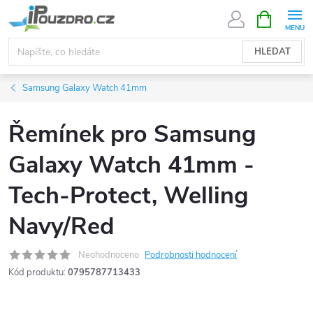
Přejít
NÁKUPNÍ
KOŠÍK
na
obsah
HLEDAT
Samsung Galaxy Watch 41mm
Řemínek pro Samsung
Galaxy Watch 41mm -
Tech-Protect, Welling
Navy/Red
Neohodnoceno
Podrobnosti hodnocení
Kód produktu:
0795787713433