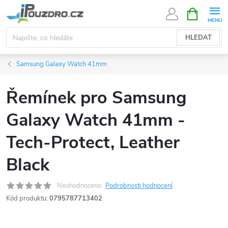
Přejít
NÁKUPNÍ
KOŠÍK
na
obsah
HLEDAT
Samsung Galaxy Watch 41mm
Řemínek pro Samsung
Galaxy Watch 41mm -
Tech-Protect, Leather
Black
Neohodnoceno
Podrobnosti hodnocení
Kód produktu:
0795787713402