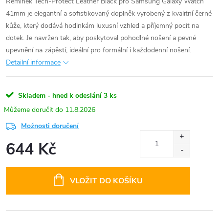
Řemínek Tech-Protect Leather Black pro Samsung Galaxy Watch
41mm je elegantní a sofistikovaný doplněk vyrobený z kvalitní černé
kůže, který dodává hodinkám luxusní vzhled a příjemný pocit na
dotek. Je navržen tak, aby poskytoval pohodlné nošení a pevné
upevnění na zápěstí, ideální pro formální i každodenní nošení.
Detailní informace
Skladem - hned k odeslání
3 ks
11.8.2026
Možnosti doručení
644 Kč
Měrná
cena:
VLOŽIT DO KOŠÍKU