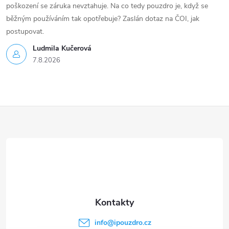
poškození se záruka nevztahuje. Na co tedy pouzdro je, když se
běžným používáním tak opotřebuje? Zaslán dotaz na ČOI, jak
postupovat.
Ludmila Kučerová
7.8.2026
Z
á
p
a
t
info
@
ipouzdro.cz