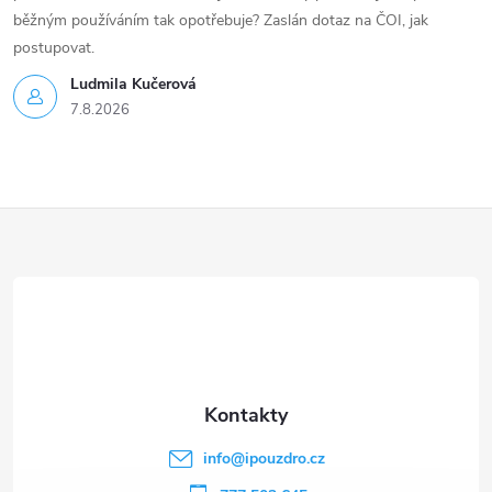
běžným používáním tak opotřebuje? Zaslán dotaz na ČOI, jak
postupovat.
Ludmila Kučerová
7.8.2026
Z
á
p
a
t
info
@
ipouzdro.cz