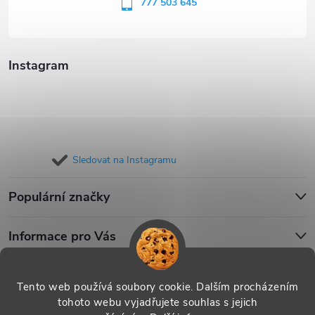
í
777 503 645
Instagram
Sledovat na Instagramu
Populární značky
Informace pro Vás
Blog
Tento web používá soubory cookie. Dalším procházením
tohoto webu vyjadřujete souhlas s jejich