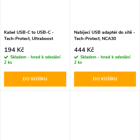
Kabel USB-C to USB-C -
Nabíjecí USB adaptér do sítě -
Tech-Protect, Ultraboost
Tech-Protect, NCA30
PD60W/3A White 100cm
PD30W/QC3.0 + USB-C kabel
194 Kč
444 Kč
Skladem - hned k odeslání
Skladem - hned k odeslání
2 ks
2 ks
DO KOŠÍKU
DO KOŠÍKU