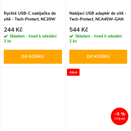
Rychlá USB-C nabíječka do
Nabíjecí USB adaptér do sítě -
sítě - Tech-Protect, NC20W
Tech-Protect, NCA45W-GAN
PD20W White
PD45W/QC3.0 Black + USB-C
244 Kč
544 Kč
kabel
Skladem - hned k odeslání
Skladem - hned k odeslání
3 ks
2 ks
DO KOŠÍKU
DO KOŠÍKU
Akce
–9 %
774 Kč