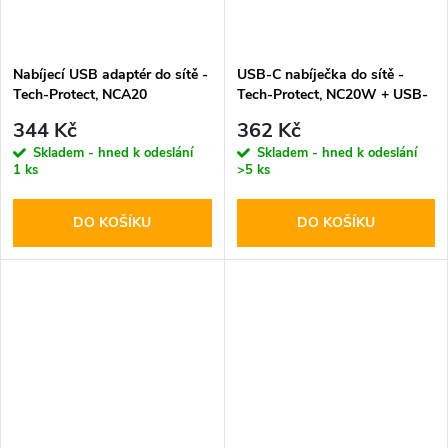
Nabíjecí USB adaptér do sítě -
USB-C nabíječka do sítě -
Tech-Protect, NCA20
Tech-Protect, NC20W + USB-
PD20W/QC3.0 + USB-C kabel
C kabel
344 Kč
362 Kč
Skladem - hned k odeslání
Skladem - hned k odeslání
1 ks
>5 ks
DO KOŠÍKU
DO KOŠÍKU