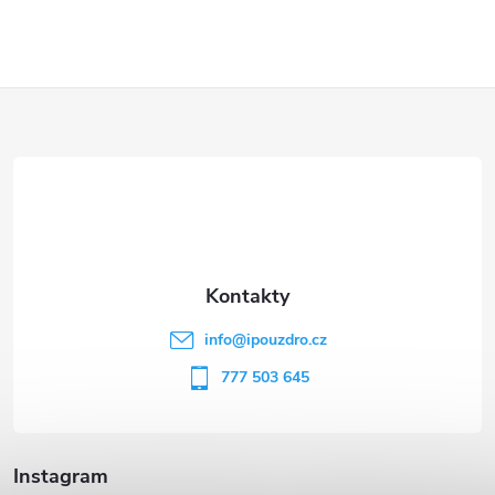
Z
á
p
a
t
info
@
ipouzdro.cz
í
777 503 645
Instagram