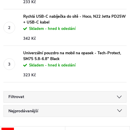
233 Kč
Rychlá USB-C nabíječka do sítě - Hoco, N22 Jetta PD25W
+ USB-C kabel
Skladem - hned k odeslání
342 Kč
Univerzální pouzdro na mobil na opasek - Tech-Protect,
SM75 5.8-6.8" Black
Skladem - hned k odeslání
323 Kč
Filtrovat
Ř
Nejprodávanější
a
Nejlevnější