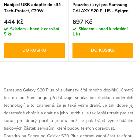
Nabíjecí USB adaptér do sítě -
Pouzdro / kryt pro Samsung
Tech-Protect, C20W
GALAXY S20 PLUS - Spigen,
PD20W/QC3.0 + USB-C kabel
Ciel Etoile Noir Marble
444 Kč
697 Kč
Skladem - hned k odeslání
Skladem - hned k odeslání
5 ks
1 ks
DO KOŠÍKU
DO KOŠÍKU
O
v
Samsung Galaxy S20 Plus příslušenství čítá mnoho doplňků. Chytrý
telefon od Samsungu představuje současnou špičku moderních
l
technologií a to znamená, že je také velmi drahý. Je tak dobré jej
á
dostatečně chránit a dbát na jeho údržbu. Je tak lepší utratit pár set
korun pro dobrý pocit a jistotu, než se pak trápit vynakládáním
d
tisícových částek servisům, které budou telefon opravovat.
Pouzdro na Samsung Galaxy S20 Plus ochrání zadní část telefonu.