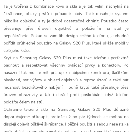
a
Ta je tvořena z kombinace kovu a skla a je tak velmi náchylná na
c
škrábance, otisky prstů i případné pády. Také obsahuje systém
několika objektivů a ty je dobré dostatečně chránit. Pouzdro často
í
přesahuje přes úroveň objektivů a položením na stůl je
p
nepoškrábete. Pokud se vám líbí design celého telefonu, je vhodné
pořídit průhledné pouzdro na Galaxy S20 Plus, které ukáže mobil v
r
celé jeho kráse.
Kryt na Samsung Galaxy S20 Plus musí také telefonu perfektně
v
padnout a respektovat všechny ovládací prvky a konektory. Po
k
nasazení tak musíte mít přístup k nabíjecímu konektoru, tlačítkům
hlasitosti, mít výřezy v oblasti objektivů a reproduktorů a také mít
y
možnost bezdrátového nabíjení. Hodně krytů také přesahuje přes
v
úroveň obrazovky a tak i chrání proti poškrábání, když telefon
položíte čelem na stůl.
ý
Ochranné tvrzené sklo na Samsung Galaxy S20 Plus důrazně
doporučujeme přikoupit, protože už po pár týdnech se mohou na
p
displeji objevit ošklivé škrábance. I běžné použití s sebou nese rizika
poškrábání a mnohdy uživatel neví ani jak se takový škrábanec na