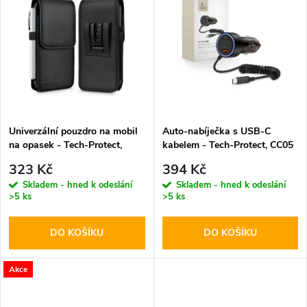
u
k
k
t
t
ů
ů
Univerzální pouzdro na mobil
Auto-nabíječka s USB-C
na opasek - Tech-Protect,
kabelem - Tech-Protect, CC05
SM75 5.8-6.8" Black
2-port PD60W
323 Kč
394 Kč
Skladem - hned k odeslání
Skladem - hned k odeslání
>5 ks
>5 ks
DO KOŠÍKU
DO KOŠÍKU
Akce