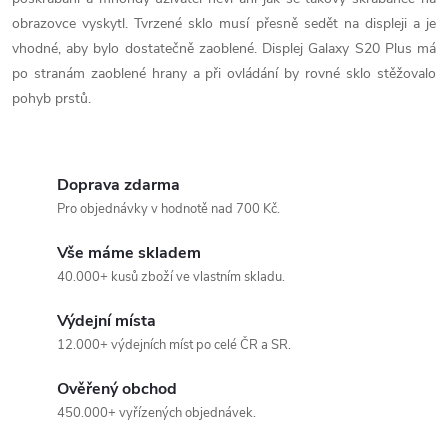
i
obrazovce vyskytl. Tvrzené sklo musí přesně sedět na displeji a je
s
vhodné, aby bylo dostatečně zaoblené. Displej Galaxy S20 Plus má
u
po stranám zaoblené hrany a při ovládání by rovné sklo stěžovalo
pohyb prstů.
Doprava zdarma
Pro objednávky v hodnotě nad 700 Kč.
Vše máme skladem
40.000+ kusů zboží ve vlastním skladu.
Výdejní místa
12.000+ výdejních míst po celé ČR a SR.
Ověřený obchod
450.000+ vyřízených objednávek.