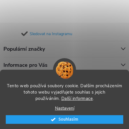
Sledovat na Instagramu
Populární značky
Informace pro Vás
Blog
Tento web používá soubory cookie. Dalším procházením
tohoto webu vyjadřujete souhlas s jejich
používáním.
Další informace
.
Copyright 2026
iPouzdro.cz
. Všechna práva vyhrazena.
Upravit
Nastavení
nastavení cookies
Souhlasím
Vytvořil Shoptet