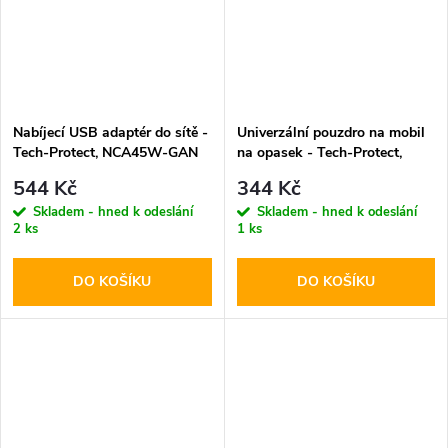
Nabíjecí USB adaptér do sítě -
Univerzální pouzdro na mobil
Tech-Protect, NCA45W-GAN
na opasek - Tech-Protect,
PD45W/QC3.0 White + USB-
SM85 5.8-6.8" Black
544 Kč
344 Kč
C kabel
Skladem - hned k odeslání
Skladem - hned k odeslání
2 ks
1 ks
DO KOŠÍKU
DO KOŠÍKU