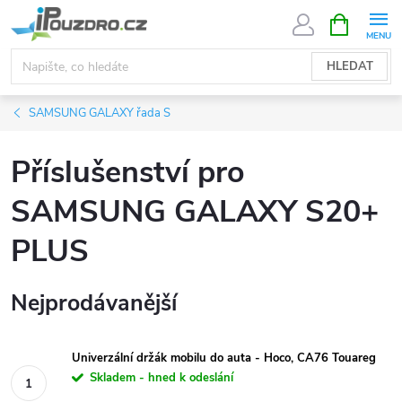
Přejít
NÁKUPNÍ
KOŠÍK
na
obsah
HLEDAT
SAMSUNG GALAXY řada S
Příslušenství pro
SAMSUNG GALAXY S20+
PLUS
Nejprodávanější
Univerzální držák mobilu do auta - Hoco, CA76 Touareg
Skladem - hned k odeslání