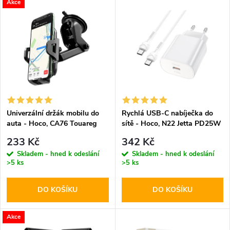
V
Akce
Nejdražší
z
ý
Abecedně
e
p
n
i
í
s
p
Univerzální držák mobilu do
Rychlá USB-C nabíječka do
auta - Hoco, CA76 Touareg
sítě - Hoco, N22 Jetta PD25W
p
+ USB-C kabel
r
233 Kč
342 Kč
r
Skladem - hned k odeslání
Skladem - hned k odeslání
>5 ks
>5 ks
o
o
DO KOŠÍKU
DO KOŠÍKU
d
d
u
Akce