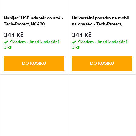
Nabíjecí USB adaptér do sítě -
Univerzální pouzdro na mobil
Tech-Protect, NCA20
na opasek - Tech-Protect,
PD20W/QC3.0 + USB-C kabel
SM85 5.8-6.8" Black
344 Kč
344 Kč
Skladem - hned k odeslání
Skladem - hned k odeslání
1 ks
1 ks
DO KOŠÍKU
DO KOŠÍKU