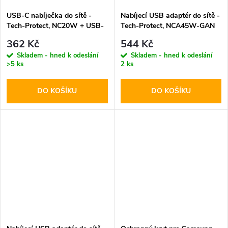
USB-C nabíječka do sítě -
Nabíjecí USB adaptér do sítě -
Tech-Protect, NC20W + USB-
Tech-Protect, NCA45W-GAN
C kabel
PD45W/QC3.0 Black + USB-C
362 Kč
544 Kč
kabel
Skladem - hned k odeslání
Skladem - hned k odeslání
>5 ks
2 ks
DO KOŠÍKU
DO KOŠÍKU