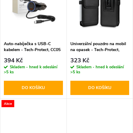
k
t
t
ů
ů
Auto-nabíječka s USB-C
Univerzální pouzdro na mobil
kabelem - Tech-Protect, CC05
na opasek - Tech-Protect,
2-port PD60W
SM75 5.8-6.8" Black
394 Kč
323 Kč
Skladem - hned k odeslání
Skladem - hned k odeslání
>5 ks
>5 ks
DO KOŠÍKU
DO KOŠÍKU
Akce