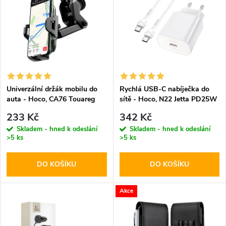
ý
Abecedně
e
p
n
i
í
s
p
Univerzální držák mobilu do
Rychlá USB-C nabíječka do
auta - Hoco, CA76 Touareg
sítě - Hoco, N22 Jetta PD25W
p
+ USB-C kabel
r
233 Kč
342 Kč
r
Skladem - hned k odeslání
Skladem - hned k odeslání
>5 ks
>5 ks
o
o
DO KOŠÍKU
DO KOŠÍKU
d
d
u
Akce
u
k