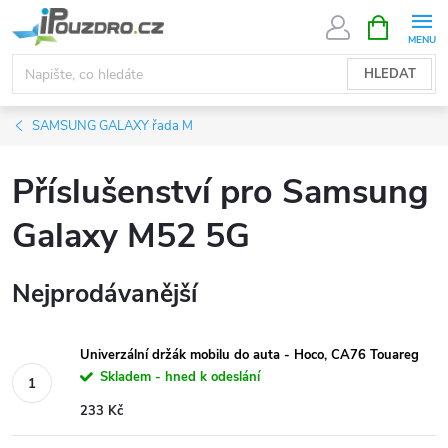
Přejít
NÁKUPNÍ
KOŠÍK
na
obsah
HLEDAT
SAMSUNG GALAXY řada M
Příslušenství pro Samsung
Galaxy M52 5G
Nejprodávanější
Univerzální držák mobilu do auta - Hoco, CA76 Touareg
Skladem - hned k odeslání
233 Kč