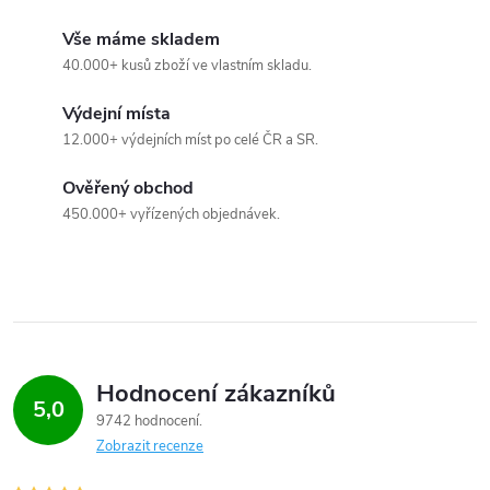
c
Vše máme skladem
40.000+ kusů zboží ve vlastním skladu.
í
Výdejní místa
p
12.000+ výdejních míst po celé ČR a SR.
r
Ověřený obchod
v
450.000+ vyřízených objednávek.
k
y
v
ý
Hodnocení zákazníků
5,0
9742 hodnocení
p
Zobrazit recenze
i