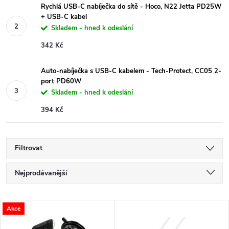
Rychlá USB-C nabíječka do sítě - Hoco, N22 Jetta PD25W
+ USB-C kabel
Skladem - hned k odeslání
342 Kč
Auto-nabíječka s USB-C kabelem - Tech-Protect, CC05 2-
port PD60W
Skladem - hned k odeslání
394 Kč
Filtrovat
Ř
Nejprodávanější
a
Nejlevnější
V
Akce
Nejdražší
z