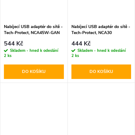
Nabíjecí USB adaptér do sítě -
Nabíjecí USB adaptér do sítě -
Tech-Protect, NCA45W-GAN
Tech-Protect, NCA30
PD45W/QC3.0 White + USB-
PD30W/QC3.0 + USB-C kabel
544 Kč
444 Kč
C kabel
Skladem - hned k odeslání
Skladem - hned k odeslání
2 ks
2 ks
DO KOŠÍKU
DO KOŠÍKU