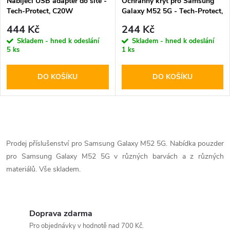
Nabíjecí USB adaptér do sítě -
Ochranný kryt pro Samsung
Tech-Protect, C20W
Galaxy M52 5G - Tech-Protect,
PD20W/QC3.0 + USB-C kabel
FlexAir Crystal
444 Kč
244 Kč
Skladem - hned k odeslání
Skladem - hned k odeslání
5 ks
1 ks
DO KOŠÍKU
DO KOŠÍKU
O
v
Prodej příslušenství pro Samsung Galaxy M52 5G. Nabídka pouzder
pro Samsung Galaxy M52 5G v různých barvách a z různých
l
materiálů. Vše skladem.
á
d
Doprava zdarma
a
Pro objednávky v hodnotě nad 700 Kč.