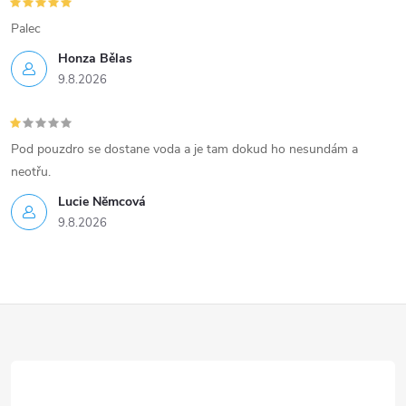
s
Palec
u
Honza Bělas
9.8.2026
Pod pouzdro se dostane voda a je tam dokud ho nesundám a
neotřu.
Lucie Nĕmcová
9.8.2026
Z
á