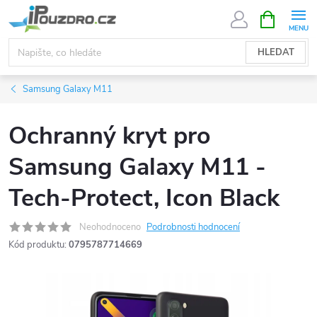
Přejít
NÁKUPNÍ
KOŠÍK
na
obsah
HLEDAT
Samsung Galaxy M11
Ochranný kryt pro
Samsung Galaxy M11 -
Tech-Protect, Icon Black
Neohodnoceno
Podrobnosti hodnocení
Kód produktu:
0795787714669