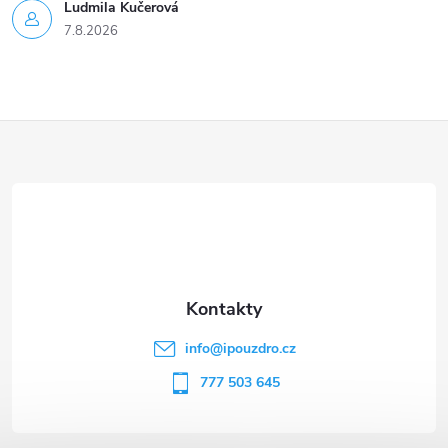
Ludmila Kučerová
7.8.2026
Z
á
p
a
t
info
@
ipouzdro.cz
í
777 503 645