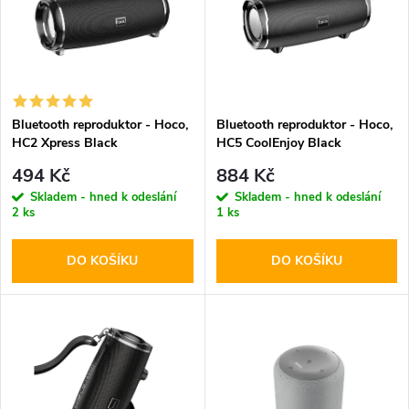
e
p
n
i
í
s
p
Bluetooth reproduktor - Hoco,
Bluetooth reproduktor - Hoco,
HC2 Xpress Black
HC5 CoolEnjoy Black
p
r
494 Kč
884 Kč
r
Skladem - hned k odeslání
Skladem - hned k odeslání
2 ks
1 ks
o
o
DO KOŠÍKU
DO KOŠÍKU
d
d
u
u
k
k