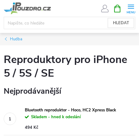
Přejít
NÁKUPNÍ
KOŠÍK
na
obsah
HLEDAT
Hudba
Reproduktory pro iPhone
5 / 5S / SE
Nejprodávanější
Bluetooth reproduktor - Hoco, HC2 Xpress Black
Skladem - hned k odeslání
494 Kč