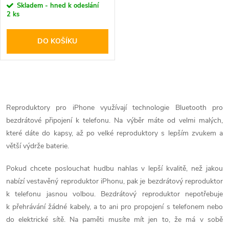
Skladem - hned k odeslání
2 ks
DO KOŠÍKU
O
v
Reproduktory pro iPhone využívají technologie Bluetooth pro
bezdrátové připojení k telefonu. Na výběr máte od velmi malých,
l
které dáte do kapsy, až po velké reproduktory s lepším zvukem a
á
větší výdrže baterie.
d
Pokud chcete poslouchat hudbu nahlas v lepší kvalitě, než jakou
nabízí vestavěný reproduktor iPhonu, pak je bezdrátový reproduktor
a
k telefonu jasnou volbou. Bezdrátový reproduktor nepotřebuje
k přehrávání žádné kabely, a to ani pro propojení s telefonem nebo
c
do elektrické sítě. Na paměti musíte mít jen to, že má v sobě