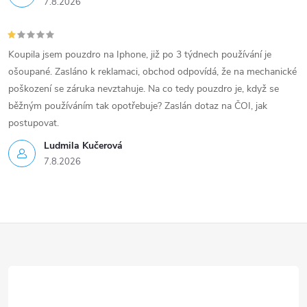
7.8.2026
Koupila jsem pouzdro na Iphone, již po 3 týdnech používání je
ošoupané. Zasláno k reklamaci, obchod odpovídá, že na mechanické
poškození se záruka nevztahuje. Na co tedy pouzdro je, když se
běžným používáním tak opotřebuje? Zaslán dotaz na ČOI, jak
postupovat.
Ludmila Kučerová
7.8.2026
Z
á