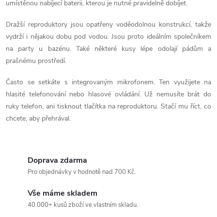
í
umístěnou nabíjecí baterii, kterou je nutné pravidelně dobíjet.
p
Dražší reproduktory jsou opatřeny voděodolnou konstrukcí, takže
vydrží i nějakou dobu pod vodou. Jsou proto ideálním společníkem
r
na party u bazénu. Také některé kusy lépe odolají pádům a
v
prašnému prostředí.
k
Často se setkáte s integrovaným mikrofonem. Ten využijete na
hlasité telefonování nebo hlasové ovládání. Už nemusíte brát do
y
ruky telefon, ani tisknout tlačítka na reproduktoru. Stačí mu říct, co
v
chcete, aby přehrával.
ý
p
Doprava zdarma
Pro objednávky v hodnotě nad 700 Kč.
i
s
Vše máme skladem
40.000+ kusů zboží ve vlastním skladu.