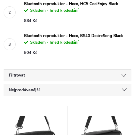
Bluetooth reproduktor - Hoco, HC5 CoolEnjoy Black
Skladem - hned k odeslání
884 Kč
Bluetooth reproduktor - Hoco, BS40 DesireSong Black
Skladem - hned k odeslání
504 Kč
Filtrovat
Ř
Nejprodávanější
a
Nejlevnější
V
Nejdražší
z
ý
Abecedně