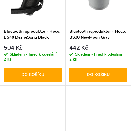
t
t
ů
ů
Bluetooth reproduktor - Hoco,
Bluetooth reproduktor - Hoco,
BS40 DesireSong Black
BS30 NewMoon Gray
504 Kč
442 Kč
Skladem - hned k odeslání
Skladem - hned k odeslání
2 ks
2 ks
DO KOŠÍKU
DO KOŠÍKU