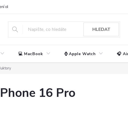
ení obchodu
📃 Obchodní podmínky
🔒 Ochrana os. údajů
📞 Ko
HLEDAT
💻 MacBook
⌚ Apple Watch
🎧 Ai
uktory
iPhone 16 Pro