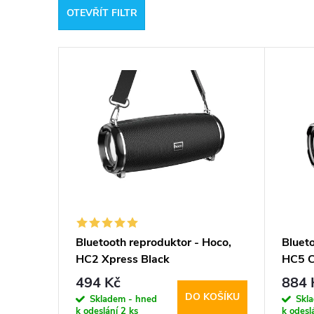
OTEVŘÍT FILTR
e
V
n
ý
í
p
p
i
r
s
o
p
d
Bluetooth reproduktor - Hoco,
Bluet
HC2 Xpress Black
HC5 C
r
u
494 Kč
884 
DO KOŠÍKU
o
Skladem - hned
Skl
k
k odeslání
2 ks
k odesl