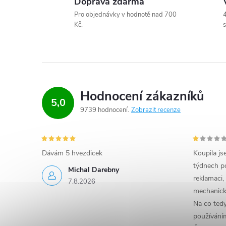
Doprava zdarma
k
Pro objednávky v hodnotě nad 700
4
y
Kč.
s
v
ý
p
Hodnocení zákazníků
5,0
i
9739 hodnocení
Zobrazit recenze
s
u
Dávám 5 hvezdicek
Koupila js
týdnech po
Michal Darebny
reklamaci,
7.8.2026
mechanick
Na co ted
používáním