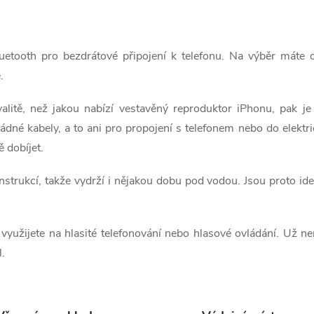
uetooth pro bezdrátové připojení k telefonu. Na výběr máte 
.
litě, než jakou nabízí vestavěný reproduktor iPhonu, pak je
dné kabely, a to ani pro propojení s telefonem nebo do elektri
ě dobíjet.
strukcí, takže vydrží i nějakou dobu pod vodou. Jsou proto id
užijete na hlasité telefonování nebo hlasové ovládání. Už nemu
l.