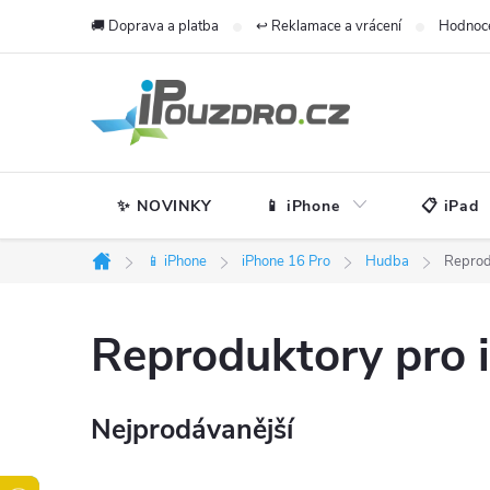
Přejít
🚚 Doprava a platba
↩️ Reklamace a vrácení
Hodnoc
na
obsah
✨ NOVINKY
📱 iPhone
📋 iPad
📱 iPhone
iPhone 16 Pro
Hudba
Reprod
Domů
Reproduktory pro 
Nejprodávanější