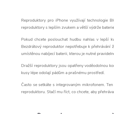
O
v
Reproduktory pro iPhone využívají technologie Bl
l
reproduktory s lepším zvukem a větší výdrže baterie
á
Pokud chcete poslouchat hudbu nahlas v lepší kva
d
Bezdrátový reproduktor nepotřebuje k přehrávání žá
umístěnou nabíjecí baterii, kterou je nutné pravideln
a
Dražší reproduktory jsou opatřeny voděodolnou kon
c
kusy lépe odolají pádům a prašnému prostředí.
í
Často se setkáte s integrovaným mikrofonem. Ten vy
p
reproduktoru. Stačí mu říct, co chcete, aby přehráva
r
v