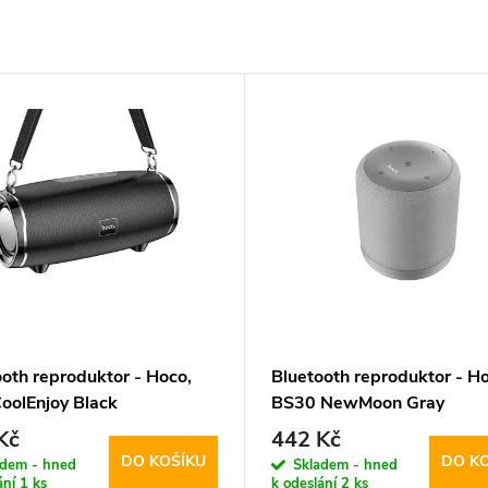
ooth reproduktor - Hoco,
Bluetooth reproduktor - Ho
oolEnjoy Black
BS30 NewMoon Gray
Kč
442 Kč
DO KOŠÍKU
DO K
adem - hned
Skladem - hned
ání
1 ks
k odeslání
2 ks