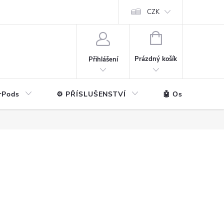
ntakt
💼 Pro firmy
CZK
NÁKUPNÍ
KOŠÍK
Prázdný košík
Přihlášení
rPods
⚙️ PŘÍSLUŠENSTVÍ
🤖 Ostatní značk