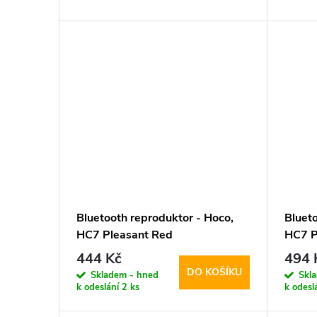
d
t
u
ů
k
t
ů
Bluetooth reproduktor - Hoco,
Bluet
HC7 Pleasant Red
HC7 P
444 Kč
494 
DO KOŠÍKU
Skladem - hned
Skl
k odeslání
2 ks
k odesl