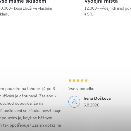
Vše máme skladem
Výdejní místa
0.000+ kusů zboží ve vlastním
12.000+ výdejních míst po 
kladu.
a SR.
em pouzdro na Iphone, již po 3
Vse v poradku
užívání je ošoupané. Zasláno k
Irena Došková
 obchod odpovídá, že na
6.8.2026
é poškození se záruka nevztahuje.
y pouzdro je, když se běžným
 tak opotřebuje? Zaslán dotaz na