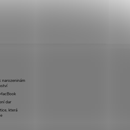
k narozeninám
nství
š MacBook
bní dar
ice, která
ce