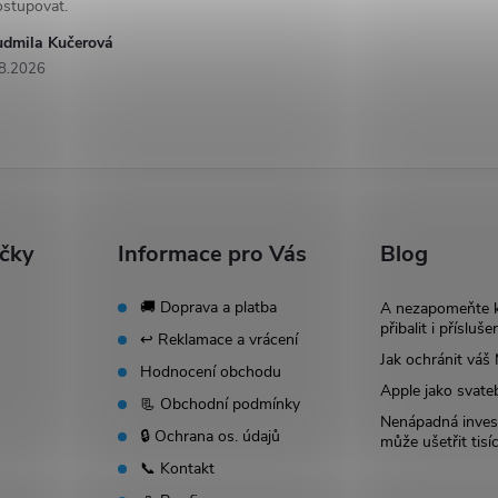
ostupovat.
udmila Kučerová
8.2026
ačky
Informace pro Vás
Blog
🚚 Doprava a platba
A nezapomeňte 
přibalit i přísluše
↩️ Reklamace a vrácení
Jak ochránit vá
Hodnocení obchodu
Apple jako svate
📃 Obchodní podmínky
Nenápadná invest
🔒 Ochrana os. údajů
může ušetřit tisí
📞 Kontakt