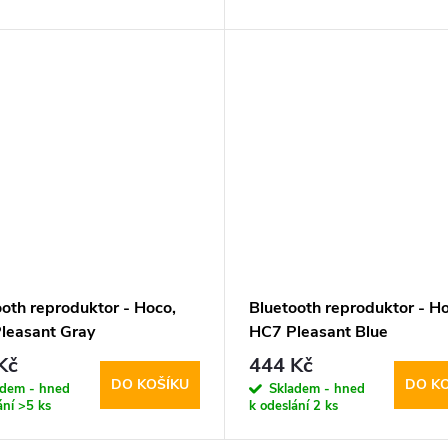
ooth reproduktor - Hoco,
Bluetooth reproduktor - Ho
leasant Gray
HC7 Pleasant Blue
Kč
444 Kč
DO KOŠÍKU
DO K
adem - hned
Skladem - hned
ání
>5 ks
k odeslání
2 ks