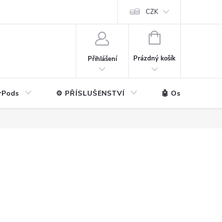
ntakt
💼 Pro firmy
CZK
NÁKUPNÍ
KOŠÍK
Prázdný košík
Přihlášení
rPods
⚙️ PŘÍSLUŠENSTVÍ
🤖 Ostatní značk