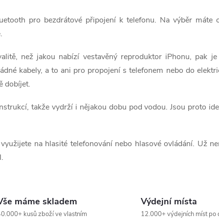
uetooth pro bezdrátové připojení k telefonu. Na výběr máte 
.
litě, než jakou nabízí vestavěný reproduktor iPhonu, pak je
dné kabely, a to ani pro propojení s telefonem nebo do elektri
ě dobíjet.
strukcí, takže vydrží i nějakou dobu pod vodou. Jsou proto id
užijete na hlasité telefonování nebo hlasové ovládání. Už nemu
l.
Vše máme skladem
Výdejní místa
0.000+ kusů zboží ve vlastním
12.000+ výdejních míst po 