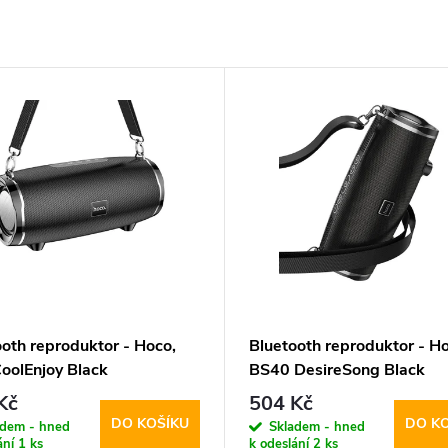
ooth reproduktor - Hoco,
Bluetooth reproduktor - Ho
oolEnjoy Black
BS40 DesireSong Black
Kč
504 Kč
DO KOŠÍKU
DO K
adem - hned
Skladem - hned
ání
1 ks
k odeslání
2 ks