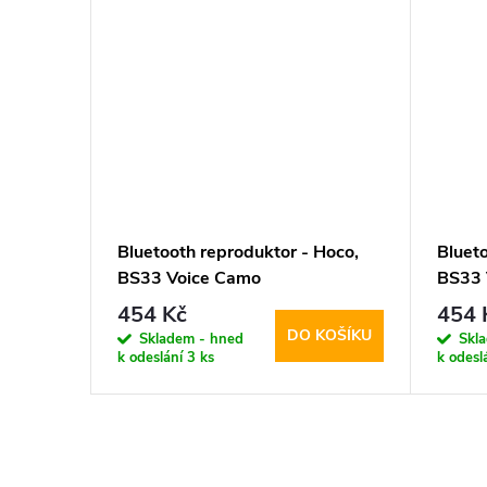
Bluetooth reproduktor - Hoco,
Bluet
BS33 Voice Camo
BS33 
454 Kč
454 
DO KOŠÍKU
Skladem - hned
Skl
k odeslání
3 ks
k odesl
O