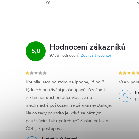
y
Kč.
s
v
ý
p
Hodnocení zákazníků
5,0
i
9738 hodnocení
Zobrazit recenze
s
u
Koupila jsem pouzdro na Iphone, již po 3
Vse v por
týdnech používání je ošoupané. Zasláno k
I
reklamaci, obchod odpovídá, že na
6.
mechanické poškození se záruka nevztahuje.
Na co tedy pouzdro je, když se běžným
používáním tak opotřebuje? Zaslán dotaz na
ČOI, jak postupovat.
Ludmila Kučerová