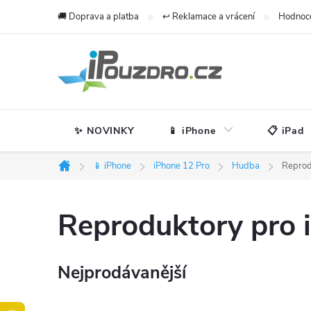
Přejít
🚚 Doprava a platba
↩️ Reklamace a vrácení
Hodnoc
na
obsah
✨ NOVINKY
📱 iPhone
📋 iPad
📱 iPhone
iPhone 12 Pro
Hudba
Reprod
Domů
Reproduktory pro 
Nejprodávanější