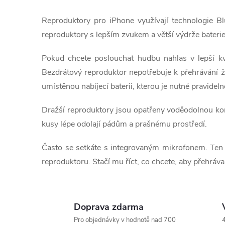
v
Reproduktory pro iPhone využívají technologie Bl
l
reproduktory s lepším zvukem a větší výdrže baterie
á
Pokud chcete poslouchat hudbu nahlas v lepší kva
d
Bezdrátový reproduktor nepotřebuje k přehrávání žá
umístěnou nabíjecí baterii, kterou je nutné pravideln
a
Dražší reproduktory jsou opatřeny voděodolnou kon
c
kusy lépe odolají pádům a prašnému prostředí.
í
Často se setkáte s integrovaným mikrofonem. Ten vy
p
reproduktoru. Stačí mu říct, co chcete, aby přehráva
r
v
Doprava zdarma
k
Pro objednávky v hodnotě nad 700
4