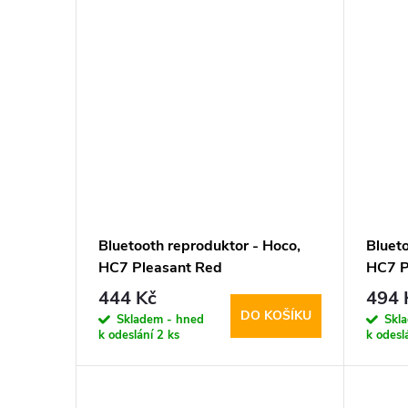
Bluetooth reproduktor - Hoco,
Bluet
HC7 Pleasant Red
HC7 P
444 Kč
494 
DO KOŠÍKU
Skladem - hned
Skl
k odeslání
2 ks
k odesl