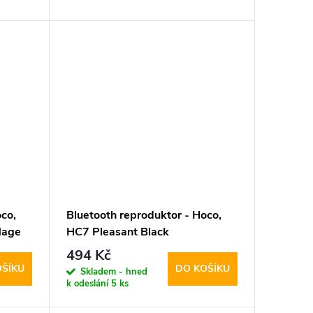
co,
Bluetooth reproduktor - Hoco,
lage
HC7 Pleasant Black
494 Kč
OŠÍKU
DO KOŠÍKU
Skladem - hned
k odeslání
5 ks