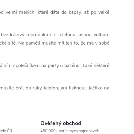
od velmi malých, které dáte do kapsy, až po velké
 bezdrátový reproduktor k telefonu jasnou volbou.
cké sítě. Na paměti musíte mít jen to, že má v sobě
eálním společníkem na party u bazénu. Také některé
síte brát do ruky telefon, ani tisknout tlačítka na
Ověřený obchod
celé ČR
450.000+ vyřízených objednávek.