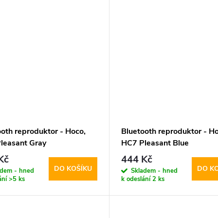
ooth reproduktor - Hoco,
Bluetooth reproduktor - Ho
leasant Gray
HC7 Pleasant Blue
Kč
444 Kč
DO KOŠÍKU
DO K
adem - hned
Skladem - hned
ání
>5 ks
k odeslání
2 ks