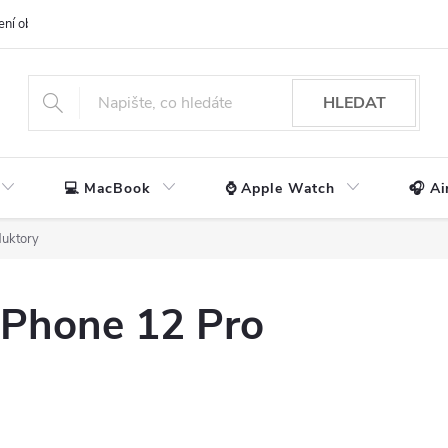
ení obchodu
📃 Obchodní podmínky
🔒 Ochrana os. údajů
📞 Ko
HLEDAT
💻 MacBook
⌚ Apple Watch
🎧 Ai
uktory
iPhone 12 Pro