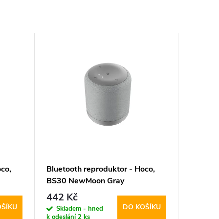
co,
Bluetooth reproduktor - Hoco,
BS30 NewMoon Gray
442 Kč
OŠÍKU
DO KOŠÍKU
Skladem - hned
k odeslání
2 ks