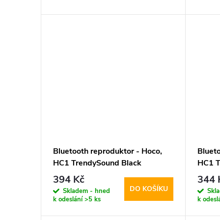
d
t
u
ů
k
t
ů
Bluetooth reproduktor - Hoco,
Bluet
HC1 TrendySound Black
HC1 T
394 Kč
344 
DO KOŠÍKU
Skladem - hned
Skl
k odeslání
>5 ks
k odesl