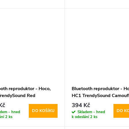
ooth reproduktor - Hoco,
Bluetooth reproduktor - Ho
rendySound Red
HC1 TrendySound Camouf
Kč
394 Kč
DO KOŠÍKU
DO K
adem - hned
Skladem - hned
ání
2 ks
k odeslání
2 ks