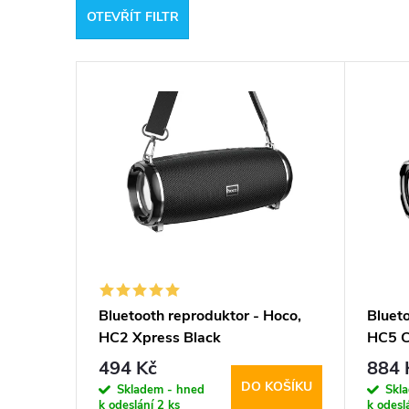
OTEVŘÍT FILTR
e
V
n
ý
í
p
p
i
r
s
o
p
d
Bluetooth reproduktor - Hoco,
Bluet
HC2 Xpress Black
HC5 C
r
u
494 Kč
884 
DO KOŠÍKU
o
Skladem - hned
Skl
k
k odeslání
2 ks
k odesl