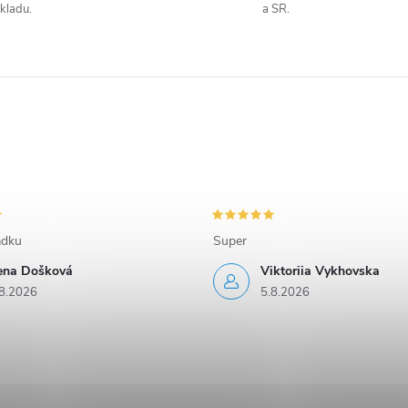
kladu.
a SR.
adku
Super
rena Došková
Viktoriia Vykhovska
8.2026
5.8.2026