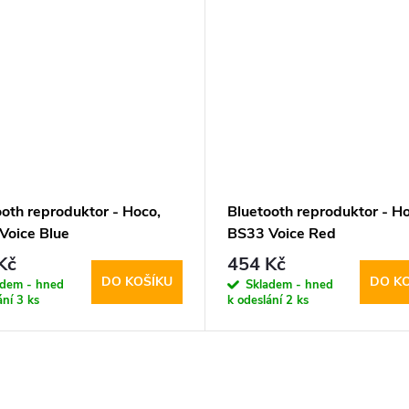
ooth reproduktor - Hoco,
Bluetooth reproduktor - Ho
Voice Blue
BS33 Voice Red
Kč
454 Kč
DO KOŠÍKU
DO K
adem - hned
Skladem - hned
ání
3 ks
k odeslání
2 ks