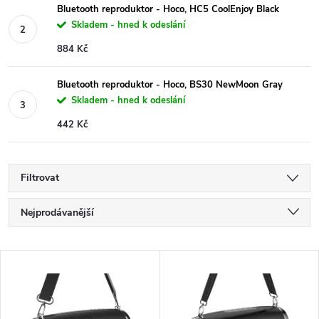
Bluetooth reproduktor - Hoco, HC5 CoolEnjoy Black
Skladem - hned k odeslání
884 Kč
Bluetooth reproduktor - Hoco, BS30 NewMoon Gray
Skladem - hned k odeslání
442 Kč
Filtrovat
Ř
Nejprodávanější
a
Nejlevnější
V
Nejdražší
z
ý
Abecedně