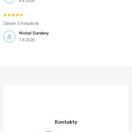
8.8.2026
Dávám 5 hvezdicek
Michal Darebny
7.8.2026
Z
á
p
a