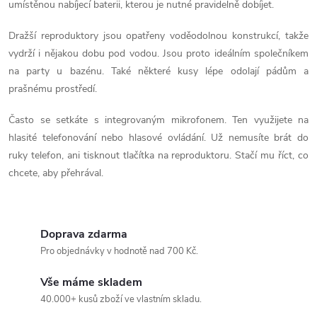
í
umístěnou nabíjecí baterii, kterou je nutné pravidelně dobíjet.
p
Dražší reproduktory jsou opatřeny voděodolnou konstrukcí, takže
vydrží i nějakou dobu pod vodou. Jsou proto ideálním společníkem
r
na party u bazénu. Také některé kusy lépe odolají pádům a
v
prašnému prostředí.
k
Často se setkáte s integrovaným mikrofonem. Ten využijete na
hlasité telefonování nebo hlasové ovládání. Už nemusíte brát do
y
ruky telefon, ani tisknout tlačítka na reproduktoru. Stačí mu říct, co
v
chcete, aby přehrával.
ý
p
Doprava zdarma
Pro objednávky v hodnotě nad 700 Kč.
i
s
Vše máme skladem
40.000+ kusů zboží ve vlastním skladu.