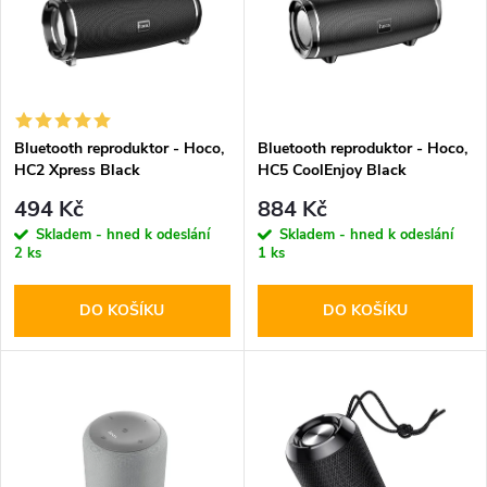
e
p
n
i
í
s
p
Bluetooth reproduktor - Hoco,
Bluetooth reproduktor - Hoco,
HC2 Xpress Black
HC5 CoolEnjoy Black
p
r
494 Kč
884 Kč
r
Skladem - hned k odeslání
Skladem - hned k odeslání
2 ks
1 ks
o
o
DO KOŠÍKU
DO KOŠÍKU
d
d
u
u
k
k