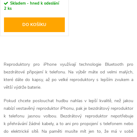
Skladem - hned k odeslání
2 ks
DO KOŠÍKU
O
v
Reproduktory pro iPhone využívají technologie Bluetooth pro
bezdrátové připojení k telefonu. Na výběr máte od velmi malých,
l
které dáte do kapsy, až po velké reproduktory s lepším zvukem a
á
větší výdrže baterie.
d
Pokud chcete poslouchat hudbu nahlas v lepší kvalitě, než jakou
nabízí vestavěný reproduktor iPhonu, pak je bezdrátový reproduktor
a
k telefonu jasnou volbou. Bezdrátový reproduktor nepotřebuje
k přehrávání žádné kabely, a to ani pro propojení s telefonem nebo
c
do elektrické sítě. Na paměti musíte mít jen to, že má v sobě