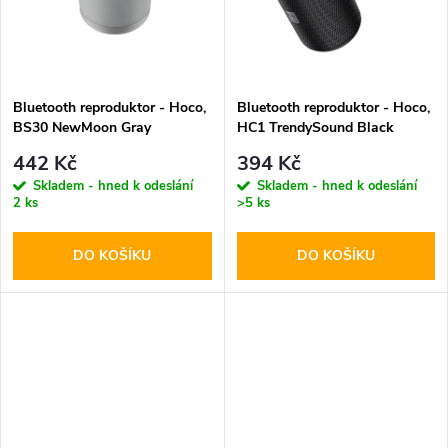
t
t
ů
ů
Bluetooth reproduktor - Hoco,
Bluetooth reproduktor - Hoco,
BS30 NewMoon Gray
HC1 TrendySound Black
442 Kč
394 Kč
Skladem - hned k odeslání
Skladem - hned k odeslání
2 ks
>5 ks
DO KOŠÍKU
DO KOŠÍKU