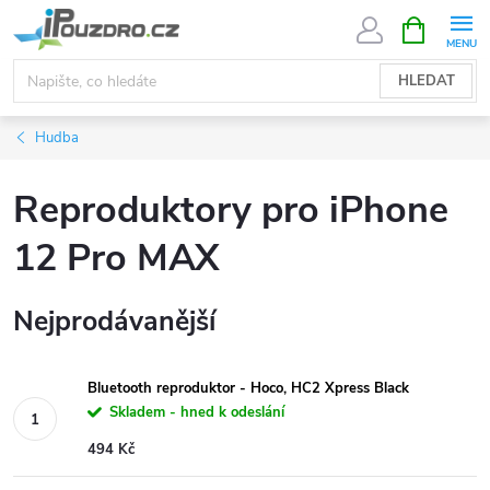
Přejít
NÁKUPNÍ
KOŠÍK
na
obsah
HLEDAT
Hudba
Reproduktory pro iPhone
12 Pro MAX
Nejprodávanější
Bluetooth reproduktor - Hoco, HC2 Xpress Black
Skladem - hned k odeslání
494 Kč