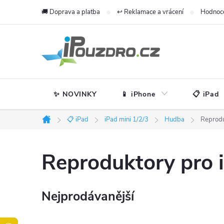
Přejít
🚚 Doprava a platba
↩️ Reklamace a vrácení
Hodnoc
na
obsah
✨ NOVINKY
📱 iPhone
📋 iPad
📋 iPad
iPad mini 1/2/3
Hudba
Reprod
Domů
Reproduktory pro i
Nejprodávanější