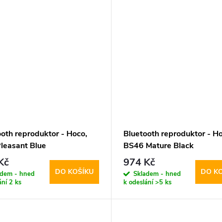
ooth reproduktor - Hoco,
Bluetooth reproduktor - Ho
leasant Blue
BS46 Mature Black
Kč
974 Kč
DO KOŠÍKU
DO K
adem - hned
Skladem - hned
ání
2 ks
k odeslání
>5 ks