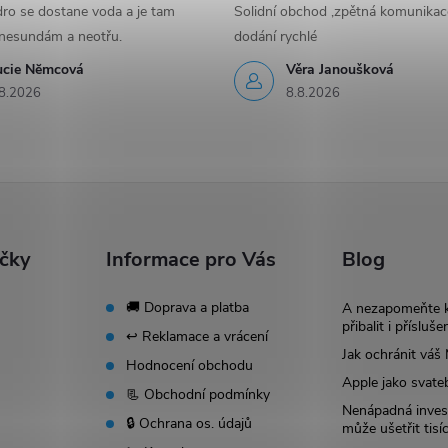
ro se dostane voda a je tam
Solidní obchod ,zpětná komunikac
nesundám a neotřu.
dodání rychlé
ucie Nĕmcová
Věra Janoušková
8.2026
8.8.2026
ačky
Informace pro Vás
Blog
🚚 Doprava a platba
A nezapomeňte 
přibalit i přísluše
↩️ Reklamace a vrácení
Jak ochránit vá
Hodnocení obchodu
Apple jako svate
📃 Obchodní podmínky
Nenápadná invest
🔒 Ochrana os. údajů
může ušetřit tisí