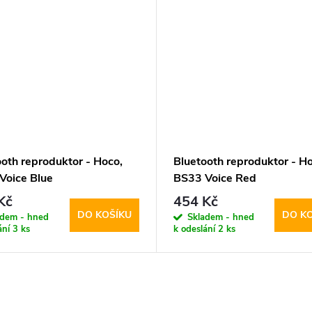
ooth reproduktor - Hoco,
Bluetooth reproduktor - Ho
Voice Blue
BS33 Voice Red
Kč
454 Kč
DO KOŠÍKU
DO K
adem - hned
Skladem - hned
ání
3 ks
k odeslání
2 ks