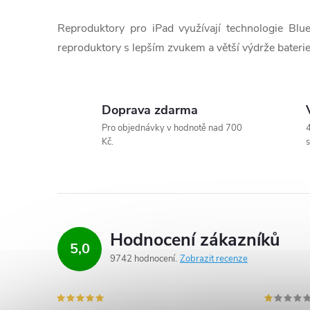
v
Reproduktory pro iPad využívají technologie Blu
l
reproduktory s lepším zvukem a větší výdrže baterie
á
d
Doprava zdarma
a
Pro objednávky v hodnotě nad 700
4
Kč.
s
c
í
p
r
Hodnocení zákazníků
5,0
9742 hodnocení
Zobrazit recenze
v
k