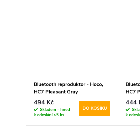
Bluetooth reproduktor - Hoco,
Bluet
HC7 Pleasant Gray
HC7 P
494 Kč
444 
DO KOŠÍKU
Skladem - hned
Skl
k odeslání
>5 ks
k odesl