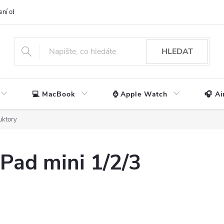
ení obchodu
📃 Obchodní podmínky
🔒 Ochrana os. údajů
📞 Ko
HLEDAT
💻 MacBook
⌚ Apple Watch
🎧 Ai
uktory
Pad mini 1/2/3