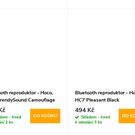
ooth reproduktor - Hoco,
Bluetooth reproduktor - Ho
rendySound Camouflage
HC7 Pleasant Black
Kč
494 Kč
DO KOŠÍKU
DO K
adem - hned
Skladem - hned
ání
2 ks
k odeslání
5 ks