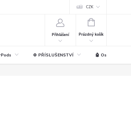
ntakt
💼 Pro firmy
CZK
NÁKUPNÍ
KOŠÍK
Prázdný košík
Přihlášení
rPods
⚙️ PŘÍSLUŠENSTVÍ
🤖 Ostatní značk