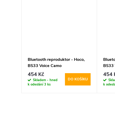
Bluetooth reproduktor - Hoco,
Bluet
BS33 Voice Camo
BS33 
454 Kč
454 
DO KOŠÍKU
Skladem - hned
Skl
k odeslání
3 ks
k odesl
O