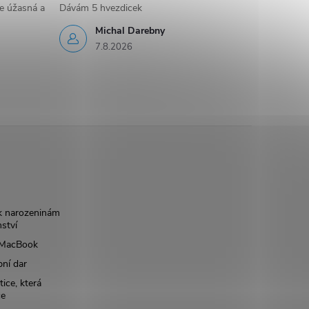
e úžasná a
Dávám 5 hvezdicek
Michal Darebny
7.8.2026
k narozeninám
nství
š MacBook
bní dar
ice, která
ce