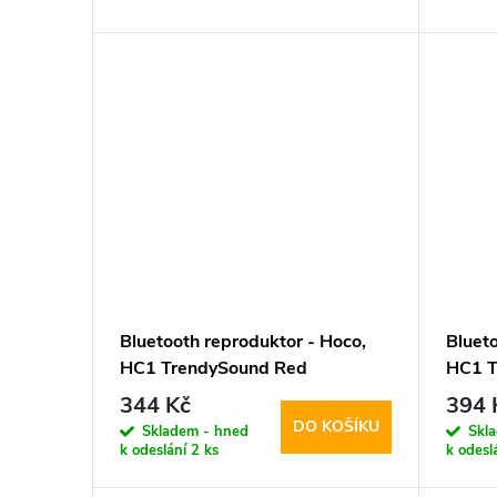
d
t
u
ů
k
t
ů
Bluetooth reproduktor - Hoco,
Bluet
HC1 TrendySound Red
HC1 T
344 Kč
394 
DO KOŠÍKU
Skladem - hned
Skl
k odeslání
2 ks
k odesl