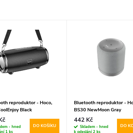
ooth reproduktor - Hoco,
Bluetooth reproduktor - Ho
oolEnjoy Black
BS30 NewMoon Gray
Kč
442 Kč
DO KOŠÍKU
DO K
adem - hned
Skladem - hned
ání
1 ks
k odeslání
2 ks