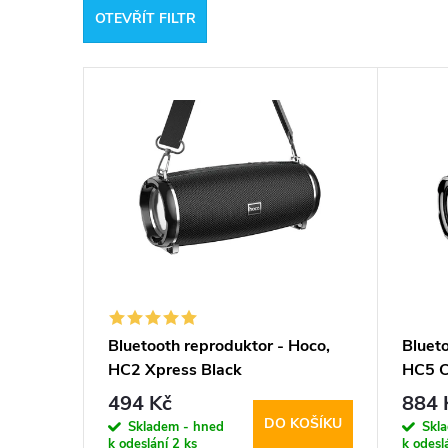
OTEVŘÍT FILTR
e
V
n
ý
í
p
p
i
r
s
o
p
d
Bluetooth reproduktor - Hoco,
Bluet
HC2 Xpress Black
HC5 C
r
u
494 Kč
884 
DO KOŠÍKU
o
Skladem - hned
Skl
k
k odeslání
2 ks
k odesl