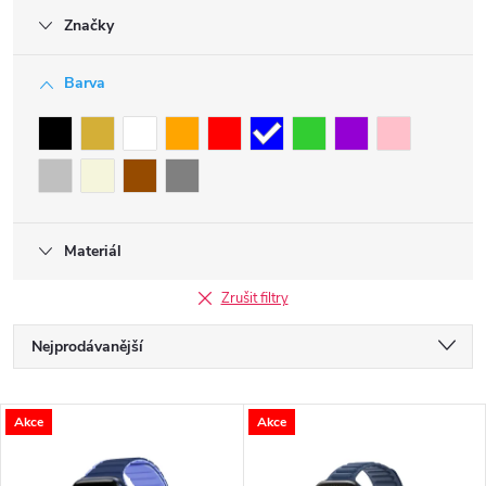
Značky
Barva
Materiál
Zrušit filtry
Ř
Nejprodávanější
a
Nejlevnější
V
Akce
Akce
Nejdražší
z
ý
Abecedně