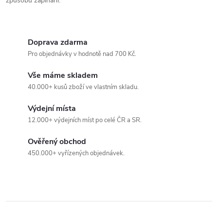
způsobů zapínání.
d
a
Doprava zdarma
c
Pro objednávky v hodnotě nad 700 Kč.
í
Vše máme skladem
p
40.000+ kusů zboží ve vlastním skladu.
r
Výdejní místa
12.000+ výdejních míst po celé ČR a SR.
v
Ověřený obchod
k
450.000+ vyřízených objednávek.
y
v
ý