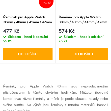
624 Kč
Řemínek pro Apple Watch
Řemínek pro Apple Watch
38mm / 40mm / 41mm / 42mm
38mm / 40mm / 41mm / 42mm
- DuxDucis, Armor Blue
- Devia, LeatherLoop Cape
477 Kč
574 Kč
Cod Blue
Skladem - hned k odeslání
Skladem - hned k odeslání
>5 ks
>5 ks
DO KOŠÍKU
DO KOŠÍKU
O
v
Řemínky pro Apple Watch 40mm jsou nejprodávanějším
příslušenstvím k těmto chytrým hodinkám. Můžete libovolně
l
kombinovat různé řemínky a měnit je podle situace, nálady nebo
á
svého outfitu. Na výběr jsou řemínky z mnoha materiálů, barev i