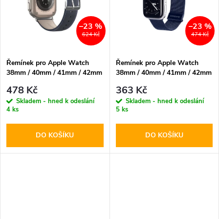
t
t
–23 %
–23 %
ů
624 Kč
474 Kč
ů
Řemínek pro Apple Watch
Řemínek pro Apple Watch
38mm / 40mm / 41mm / 42mm
38mm / 40mm / 41mm / 42mm
- DuxDucis, YS Blue
- DuxDucis, Milanese Blue
478 Kč
363 Kč
Skladem - hned k odeslání
Skladem - hned k odeslání
4 ks
5 ks
DO KOŠÍKU
DO KOŠÍKU