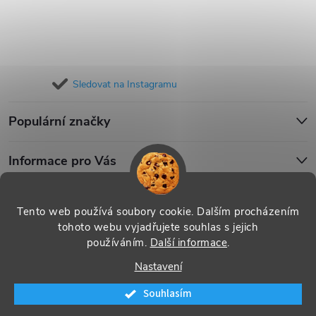
Sledovat na Instagramu
Populární značky
Informace pro Vás
Blog
Tento web používá soubory cookie. Dalším procházením
tohoto webu vyjadřujete souhlas s jejich
používáním.
Další informace
.
Copyright 2026
iPouzdro.cz
. Všechna práva vyhrazena.
Upravit
Nastavení
nastavení cookies
Souhlasím
Vytvořil Shoptet