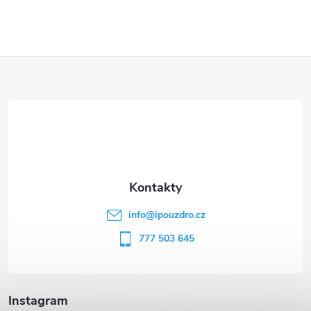
Z
á
p
a
t
info
@
ipouzdro.cz
í
777 503 645
Instagram