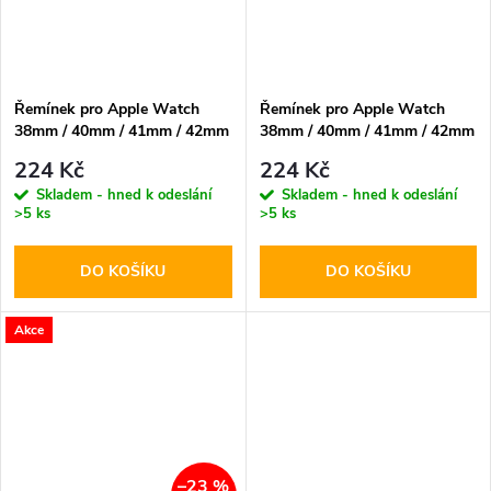
Řemínek pro Apple Watch
Řemínek pro Apple Watch
38mm / 40mm / 41mm / 42mm
38mm / 40mm / 41mm / 42mm
- Hoco, WA15 Flexible Navy
- Hoco, WA15 Flexible
224 Kč
224 Kč
Blue
Midnight Blue
Skladem - hned k odeslání
Skladem - hned k odeslání
>5 ks
>5 ks
DO KOŠÍKU
DO KOŠÍKU
Akce
–23 %