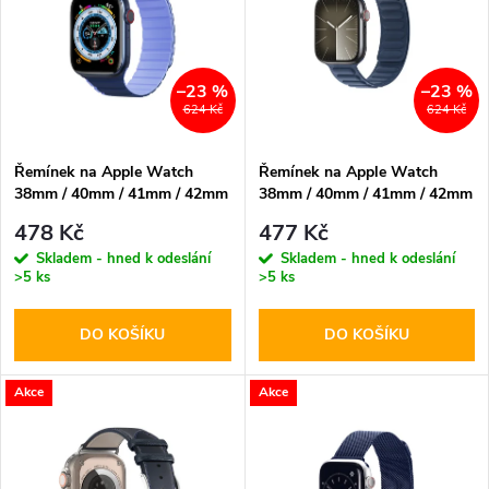
e
p
n
i
–23 %
–23 %
624 Kč
624 Kč
í
s
p
Řemínek na Apple Watch
Řemínek na Apple Watch
38mm / 40mm / 41mm / 42mm
38mm / 40mm / 41mm / 42mm
p
- DuxDucis, LD Blue
- DuxDucis, BL Blue
r
478 Kč
477 Kč
r
Skladem - hned k odeslání
Skladem - hned k odeslání
>5 ks
>5 ks
o
o
DO KOŠÍKU
DO KOŠÍKU
d
d
u
Akce
Akce
u
k
k