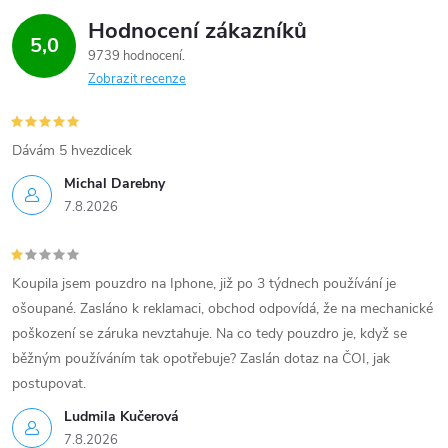
p
Hodnocení zákazníků
5,0
i
9739 hodnocení
Zobrazit recenze
s
u
Dávám 5 hvezdicek
Michal Darebny
7.8.2026
Koupila jsem pouzdro na Iphone, již po 3 týdnech používání je
ošoupané. Zasláno k reklamaci, obchod odpovídá, že na mechanické
poškození se záruka nevztahuje. Na co tedy pouzdro je, když se
běžným používáním tak opotřebuje? Zaslán dotaz na ČOI, jak
postupovat.
Ludmila Kučerová
7.8.2026