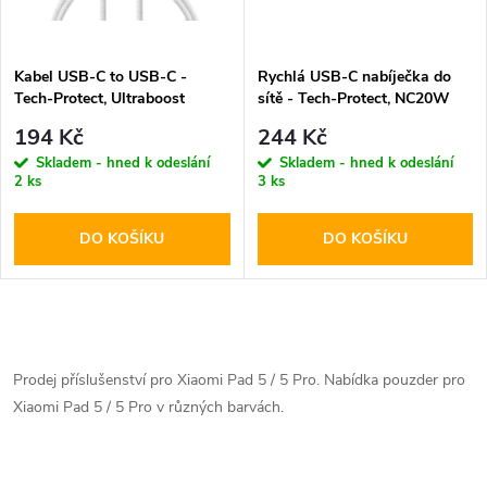
i
í
s
p
Kabel USB-C to USB-C -
Rychlá USB-C nabíječka do
Tech-Protect, Ultraboost
sítě - Tech-Protect, NC20W
p
PD60W/3A White 100cm
PD20W White
r
194 Kč
244 Kč
r
Skladem - hned k odeslání
Skladem - hned k odeslání
2 ks
3 ks
o
o
DO KOŠÍKU
DO KOŠÍKU
d
d
u
u
O
k
k
v
Prodej příslušenství pro Xiaomi Pad 5 / 5 Pro. Nabídka pouzder pro
t
Xiaomi Pad 5 / 5 Pro v různých barvách.
l
t
ů
á