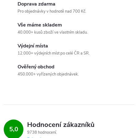
ů
Doprava zdarma
d
Pro objednávky v hodnotě nad 700 Kč.
a
Vše máme skladem
c
40.000+ kusů zboží ve vlastním skladu.
í
Výdejní místa
12.000+ výdejních míst po celé ČR a SR.
p
Ověřený obchod
r
450.000+ vyřízených objednávek.
v
k
y
v
Hodnocení zákazníků
5,0
ý
9738 hodnocení