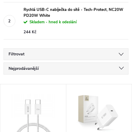
Rychlá USB-C nabíječka do sítě - Tech-Protect, NC20W
PD20W White
Skladem - hned k odeslání
244 Kč
Filtrovat
Ř
Nejprodávanější
a
Nejlevnější
V
Nejdražší
z
ý
Abecedně
e
p
n