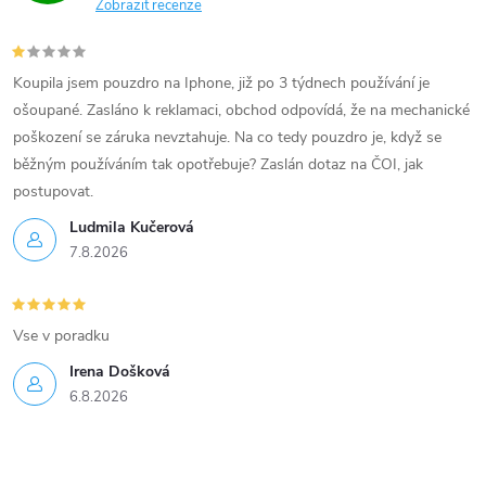
Zobrazit recenze
p
i
Koupila jsem pouzdro na Iphone, již po 3 týdnech používání je
s
ošoupané. Zasláno k reklamaci, obchod odpovídá, že na mechanické
poškození se záruka nevztahuje. Na co tedy pouzdro je, když se
u
běžným používáním tak opotřebuje? Zaslán dotaz na ČOI, jak
postupovat.
Ludmila Kučerová
7.8.2026
Vse v poradku
Irena Došková
6.8.2026