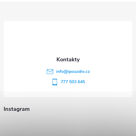
Z
á
p
a
t
info
@
ipouzdro.cz
í
777 503 645
Instagram