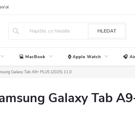
ení obchodu
📃 Obchodní podmínky
🔒 Ochrana os. údajů
📞 Ko
HLEDAT
💻 MacBook
⌚ Apple Watch
🎧 Ai
sung Galaxy Tab A9+ PLUS (2025) 11,0
 Samsung Galaxy Tab A