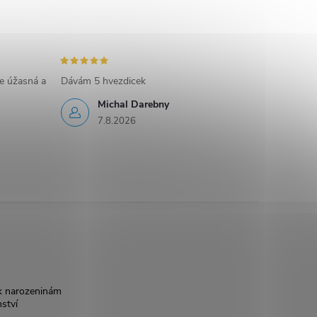
e úžasná a
Dávám 5 hvezdicek
Michal Darebny
7.8.2026
k narozeninám
nství