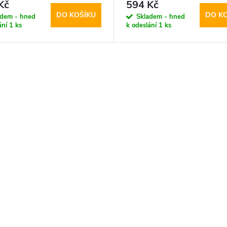
Protect, SmartCase Sakura
Tech-Protect, SmartCase 
Kč
594 Kč
DO KOŠÍKU
DO K
adem - hned
Skladem - hned
ání
1 ks
k odeslání
1 ks