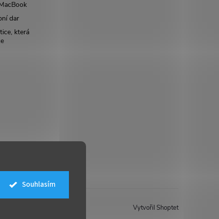
š MacBook
bní dar
ice, která
ce
Souhlasím
Vytvořil Shoptet