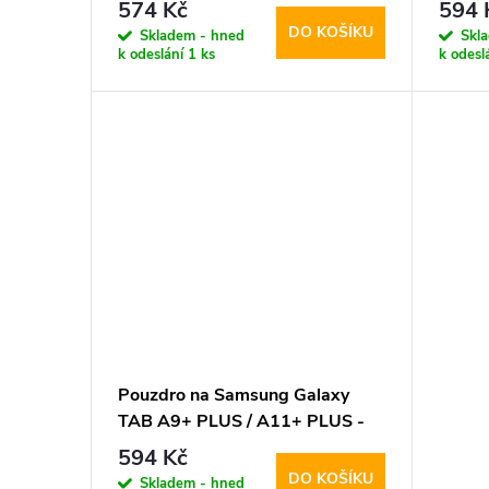
u
/ A11+ PLUS - Tech-Protect,
Tech-
574 Kč
594 
Glass Fit+ (2ks)
DO KOŠÍKU
o
Skladem - hned
Skl
k
k odeslání
1 ks
k odesl
d
t
u
ů
k
t
ů
Pouzdro na Samsung Galaxy
TAB A9+ PLUS / A11+ PLUS -
Tech-Protect, SmartCase Navy
594 Kč
DO KOŠÍKU
Skladem - hned