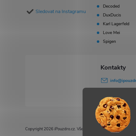
a
Decoded
Sledovat na Instagramu
t
DuxDucis
Karl Lagerfeld
í
Love Mei
Spigen
info
@
ipouzdr
777 503 645
Copyright 2026
iPouzdro.cz
. Všechna práva vyhrazena.
Upravi