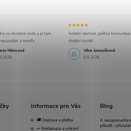
ro se dostane voda a je tam
Solidní obchod ,zpětná komunikac
nesundám a neotřu.
dodání rychlé
ucie Nĕmcová
Věra Janoušková
8.2026
8.8.2026
ačky
Informace pro Vás
Blog
🚚 Doprava a platba
A nezapomeňte 
přibalit i přísluše
↩️ Reklamace a vrácení