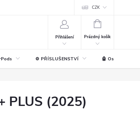
ntakt
💼 Pro firmy
CZK
NÁKUPNÍ
KOŠÍK
Prázdný košík
Přihlášení
rPods
⚙️ PŘÍSLUŠENSTVÍ
🤖 Ostatní značk
9+ PLUS (2025)