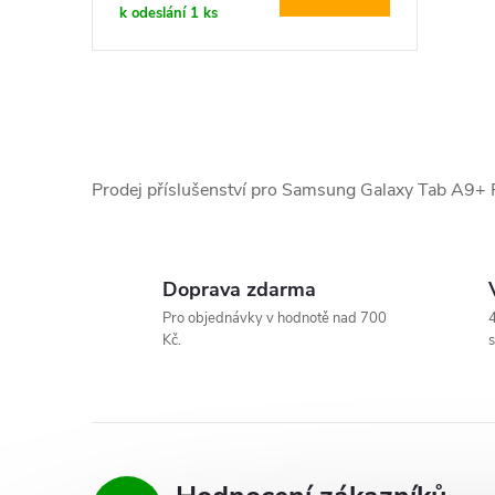
k odeslání
1 ks
O
v
Prodej příslušenství pro Samsung Galaxy Tab A9+
l
á
Doprava zdarma
d
Pro objednávky v hodnotě nad 700
4
Kč.
s
a
c
í
p