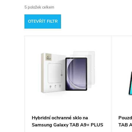
5
položek celkem
z
OTEVŘÍT FILTR
e
V
n
ý
í
p
p
i
r
s
o
p
d
Hybridní ochranné sklo na
Pouzd
Samsung Galaxy TAB A9+ PLUS
TAB A
r