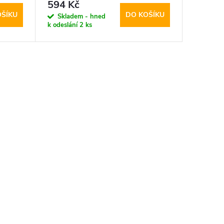
Marble
Tech-Protect, SmartCase Gray
594 Kč
OŠÍKU
DO KOŠÍKU
Skladem - hned
k odeslání
2 ks