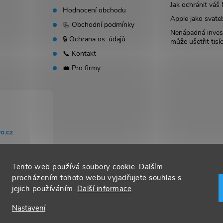
Jak ochránit vá
Hodnocení obchodu
Apple jako svate
📃 Obchodní podmínky
Nenápadná invest
🔒 Ochrana os. údajů
může ušetřit tisí
📞 Kontakt
💼 Pro firmy
o.cz
Tento web používá soubory cookie. Dalším
procházením tohoto webu vyjadřujete souhlas s
jejich používáním.
Další informace
.
Nastavení
t nastavení cookies