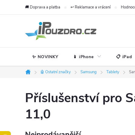
Přejít
🚚 Doprava a platba
↩️ Reklamace a vrácení
Hodnoc
na
obsah
✨ NOVINKY
📱 iPhone
📋 iPad
🤖 Ostatní značky
Samsung
Tablety
Sam
Domů
Příslušenství pro
11,0
Nejprodávanější