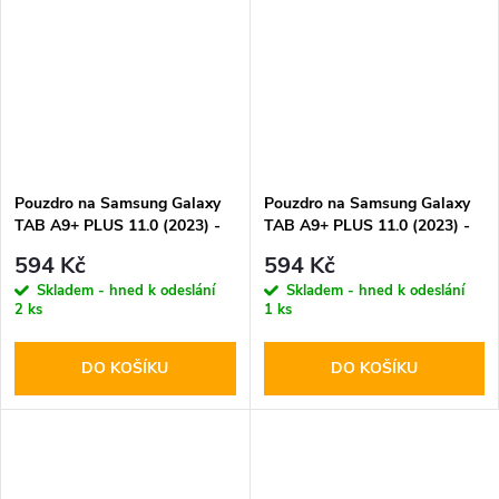
Pouzdro na Samsung Galaxy
Pouzdro na Samsung Galaxy
TAB A9+ PLUS 11.0 (2023) -
TAB A9+ PLUS 11.0 (2023) -
Tech-Protect, SmartCase
Tech-Protect, SmartCase Navy
594 Kč
594 Kč
Black
Skladem - hned k odeslání
Skladem - hned k odeslání
2 ks
1 ks
DO KOŠÍKU
DO KOŠÍKU