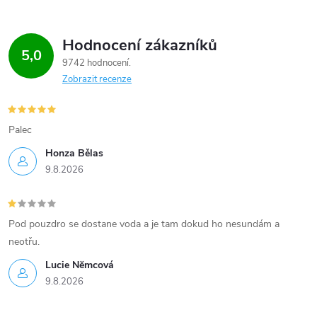
v
ý
Hodnocení zákazníků
5,0
9742 hodnocení
p
Zobrazit recenze
i
s
Palec
u
Honza Bělas
9.8.2026
Pod pouzdro se dostane voda a je tam dokud ho nesundám a
neotřu.
Lucie Nĕmcová
9.8.2026