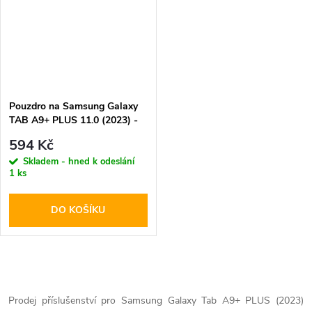
Pouzdro na Samsung Galaxy
TAB A9+ PLUS 11.0 (2023) -
Tech-Protect, SmartCase Gray
594 Kč
Skladem - hned k odeslání
1 ks
DO KOŠÍKU
O
v
Prodej příslušenství pro Samsung Galaxy Tab A9+ PLUS (2023)