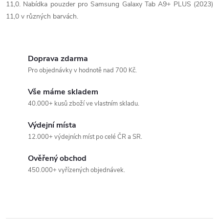
11,0. Nabídka pouzder pro Samsung Galaxy Tab A9+ PLUS (2023)
l
11,0 v různých barvách.
á
d
Doprava zdarma
a
Pro objednávky v hodnotě nad 700 Kč.
c
Vše máme skladem
40.000+ kusů zboží ve vlastním skladu.
í
Výdejní místa
p
12.000+ výdejních míst po celé ČR a SR.
r
Ověřený obchod
v
450.000+ vyřízených objednávek.
k
y