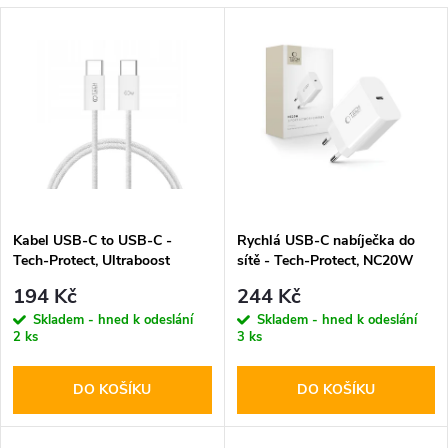
a
V
Nejdražší
z
ý
Abecedně
e
p
n
i
í
s
p
Kabel USB-C to USB-C -
Rychlá USB-C nabíječka do
Tech-Protect, Ultraboost
sítě - Tech-Protect, NC20W
p
PD60W/3A White 100cm
PD20W White
r
194 Kč
244 Kč
r
Skladem - hned k odeslání
Skladem - hned k odeslání
2 ks
3 ks
o
o
DO KOŠÍKU
DO KOŠÍKU
d
d