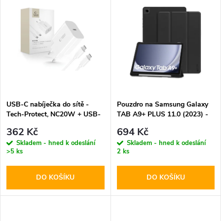
u
u
k
k
t
t
ů
ů
USB-C nabíječka do sítě -
Pouzdro na Samsung Galaxy
Tech-Protect, NC20W + USB-
TAB A9+ PLUS 11.0 (2023) -
C kabel
Tech-Protect, SmartCase Pen
362 Kč
694 Kč
Black
Skladem - hned k odeslání
Skladem - hned k odeslání
>5 ks
2 ks
DO KOŠÍKU
DO KOŠÍKU