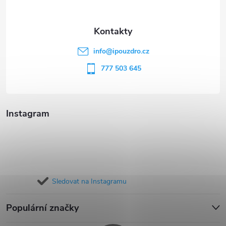
a
t
info
@
ipouzdro.cz
í
777 503 645
Instagram
Sledovat na Instagramu
Populární značky