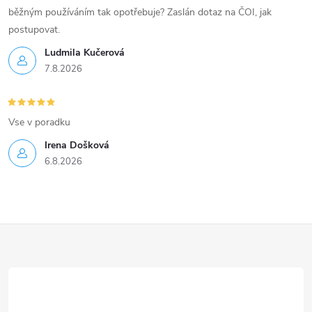
běžným používáním tak opotřebuje? Zaslán dotaz na ČOI, jak
postupovat.
Ludmila Kučerová
7.8.2026
Vse v poradku
Irena Došková
6.8.2026
Z
á
p