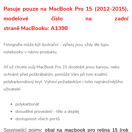
Pasuje pouze na MacBook Pro 15 (2012-2015)
,
m
odelové číslo na zadní
straně
MacBooku:
A1398
Fotografie může být ilustrační - výřezy jsou vždy dle typu
notebooku v názvu produktu.
Ať už chcete svůj MacBook Pro 15 dozdobit jinou barvou, nebo
ochránit před poškrábáním, pomůže Vám při tom kvalitní
polykarbonátový kryt. Vyhoví požadavkům i toho nejnáročnějšího
uživatele!
polykarbonát
dvoudílné provedení - tělo a displej
dostupnost všech portů
Související pojmy:
obal na macbook pro retina 15 (rok