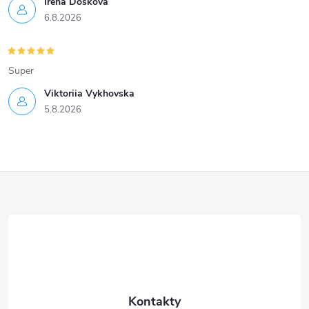
Irena Došková
6.8.2026
Super
Viktoriia Vykhovska
5.8.2026
Z
á
p
a