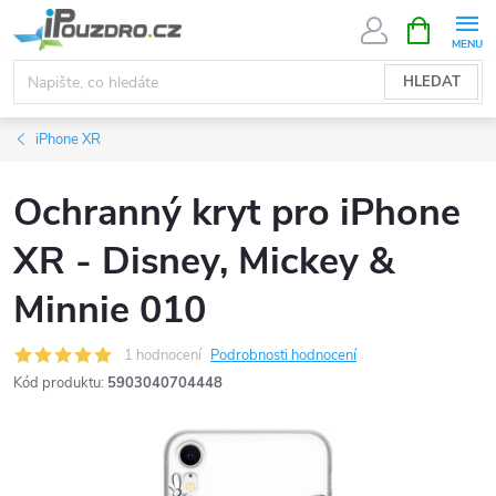
Přejít
NÁKUPNÍ
KOŠÍK
na
obsah
HLEDAT
iPhone XR
Ochranný kryt pro iPhone
XR - Disney, Mickey &
Minnie 010
1 hodnocení
Podrobnosti hodnocení
Kód produktu:
5903040704448