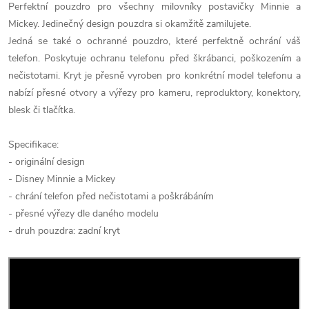
Perfektní pouzdro pro všechny milovníky postavičky Minnie a
Mickey. Jedinečný design pouzdra si okamžitě zamilujete.
Jedná se také o ochranné pouzdro, které perfektně ochrání váš
telefon. Poskytuje ochranu telefonu před škrábanci, poškozením a
nečistotami. Kryt je přesně vyroben pro konkrétní model telefonu a
nabízí přesné otvory a výřezy pro kameru, reproduktory, konektory,
blesk či tlačítka.
Specifikace:
- originální design
- Disney Minnie a Mickey
- chrání telefon před nečistotami a poškrábáním
- přesné výřezy dle daného modelu
- druh pouzdra: zadní kryt