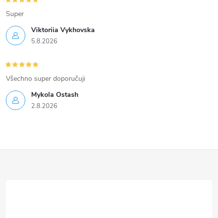
Super
Viktoriia Vykhovska
5.8.2026
Všechno super doporučuji
Mykola Ostash
2.8.2026
Z
á
p