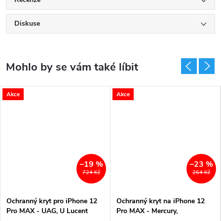
Diskuse
Akce
Akce
–19 %
–23 %
724 Kč
264 Kč
Ochranný kryt pro iPhone 12
Ochranný kryt na iPhone 12
Pro MAX - UAG, U Lucent
Pro MAX - Mercury,
Dusty Rose
SemiSilicon MagSafe Blue