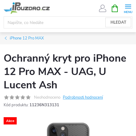
Přejít
NÁKUPNÍ
KOŠÍK
na
obsah
HLEDAT
iPhone 12 Pro MAX
Ochranný kryt pro iPhone
12 Pro MAX - UAG, U
Lucent Ash
Neohodnoceno
Podrobnosti hodnocení
Kód produktu:
11236N313131
Akce