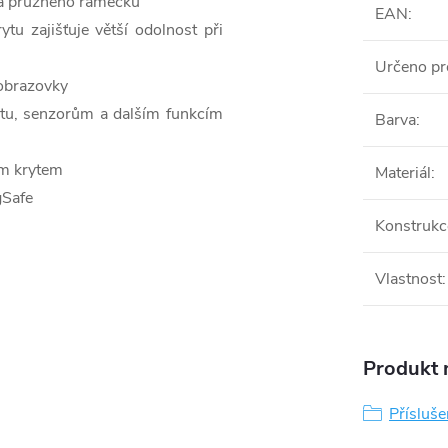
u a pružného rámečku
EAN
:
u zajišťuje větší odolnost při
Určeno pr
 obrazovky
rátu, senzorům a dalším funkcím
Barva
:
ým krytem
Materiál
:
gSafe
Konstrukc
Vlastnost
:
Produkt n
Přísluš