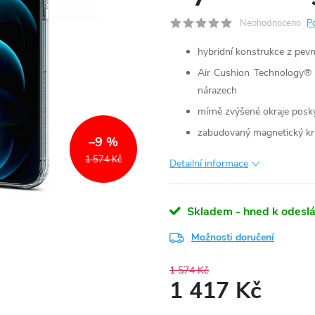
Neohodnoceno
P
hybridní konstrukce z pev
Air Cushion Technology® v
nárazech
mírně zvýšené okraje posky
zabudovaný magnetický kr
–9 %
1 574 Kč
Detailní informace
Skladem - hned k odeslá
Možnosti doručení
1 574 Kč
1 417 Kč
Měrná