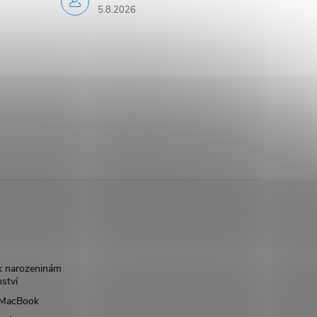
5.8.2026
k narozeninám
nství
š MacBook