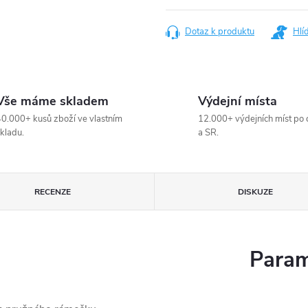
cena:
Dotaz k produktu
Hlí
Vše máme skladem
Výdejní místa
0.000+ kusů zboží ve vlastním
12.000+ výdejních míst po 
kladu.
a SR.
RECENZE
DISKUZE
Param