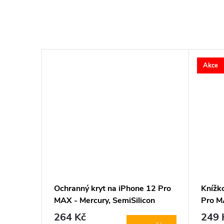
Akce
 12 Pro
Ochranný kryt na iPhone 12 Pro
Knížk
MAX - Mercury, SemiSilicon
Pro M
MagSafe Black
Diary
264 Kč
249 