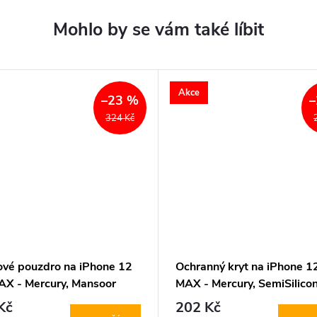
Akce
–23 %
–
324 Kč
ové pouzdro na iPhone 12
Ochranný kryt na iPhone 1
AX - Mercury, Mansoor
MAX - Mercury, SemiSilico
 Navy
MagSafe Stone
Kč
202 Kč