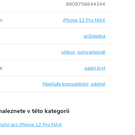
8809756644344
o
:
iPhone 12 Pro MAX
průhledná
silikon
,
polycarbonát
e
:
zadní kryt
MagSafe kompatibilní
,
odolné
aleznete v této kategorii
enství pro iPhone 12 Pro MAX