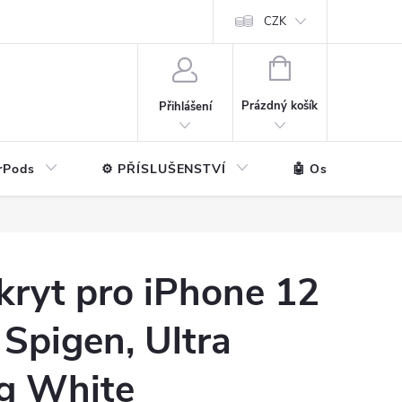
ntakt
💼 Pro firmy
CZK
NÁKUPNÍ
KOŠÍK
Prázdný košík
Přihlášení
rPods
⚙️ PŘÍSLUŠENSTVÍ
🤖 Ostatní značk
kryt pro iPhone 12
Spigen, Ultra
g White