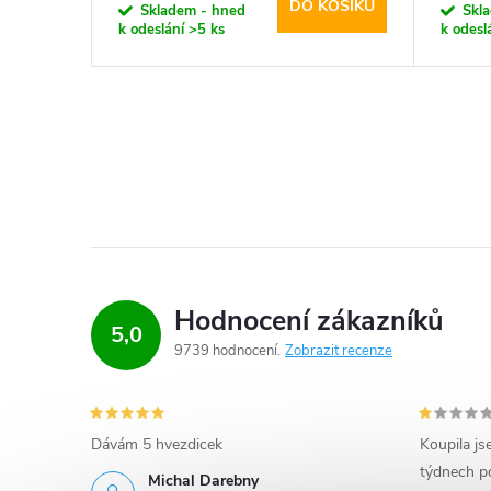
KOŠÍKU
DO KOŠÍKU
Skladem - hned
Skl
k odeslání
>5 ks
k odesl
Hodnocení zákazníků
5,0
9739 hodnocení
Zobrazit recenze
Dávám 5 hvezdicek
Koupila js
týdnech po
Michal Darebny