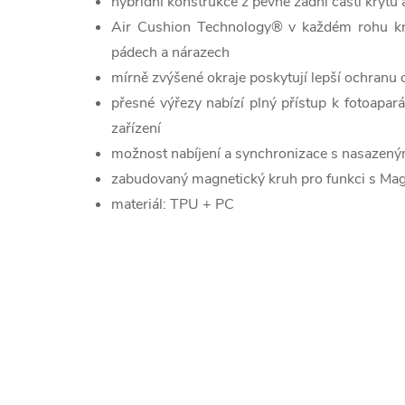
hybridní konstrukce z pevné zadní části kryt
Air Cushion Technology® v každém rohu kryt
pádech a nárazech
mírně zvýšené okraje poskytují lepší ochranu
přesné výřezy nabízí plný přístup k fotoapa
zařízení
možnost nabíjení a synchronizace s nasazen
zabudovaný magnetický kruh pro funkci s Ma
materiál: TPU + PC