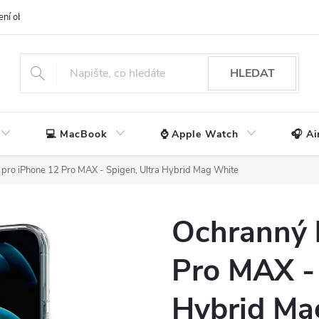
ení obchodu
📃 Obchodní podmínky
🔒 Ochrana os. údajů
📞 Ko
HLEDAT
💻 MacBook
⌚ Apple Watch
🎧 Ai
 pro iPhone 12 Pro MAX - Spigen, Ultra Hybrid Mag White
Ochranný 
Pro MAX - 
Hybrid Ma