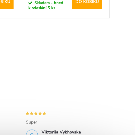
ŠÍKU
DO KOŠÍKU
Skladem - hned
Sklad
k odeslání
5 ks
k odeslán
Super
Viktoriia Vykhovska