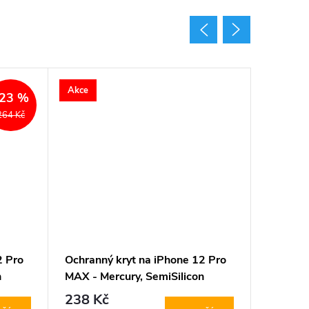
Akce
23 %
264 Kč
2 Pro
Ochranný kryt na iPhone 12 Pro
Ochrann
n
MAX - Mercury, SemiSilicon
MAX - T
MagSafe Purple
MagSafe
238 Kč
444 K