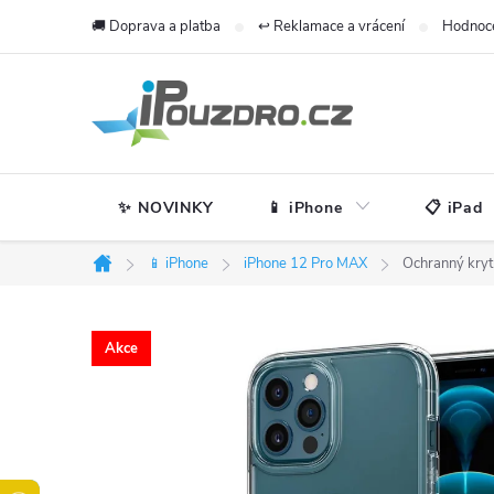
Přejít
🚚 Doprava a platba
↩️ Reklamace a vrácení
Hodnoc
na
obsah
✨ NOVINKY
📱 iPhone
📋 iPad
📱 iPhone
iPhone 12 Pro MAX
Ochranný kryt
Domů
Akce