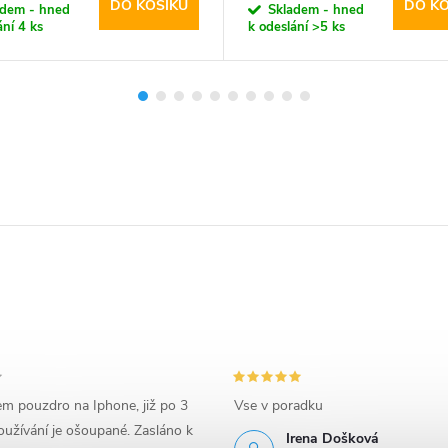
DO KOŠÍKU
DO KO
adem - hned
Skladem - hned
ání
4 ks
k odeslání
>5 ks
em pouzdro na Iphone, již po 3
Vse v poradku
užívání je ošoupané. Zasláno k
Irena Došková