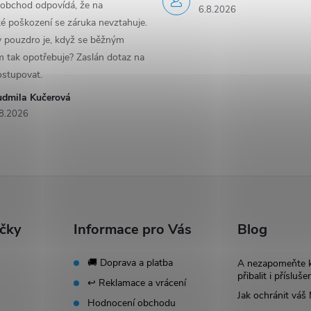
 obchod odpovídá, že na
6.8.2026
é poškození se záruka nevztahuje.
y pouzdro je, když se běžným
 tak opotřebuje? Zaslán dotaz na
ostupovat.
udmila Kučerová
8.2026
ačky
Informace pro Vás
Blog
🚚 Doprava a platba
A nezapomeňte 
přibalit i přísluše
↩️ Reklamace a vrácení
Jak ochránit vá
Hodnocení obchodu