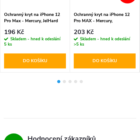
Ochranný kryt na iPhone 12
Ochranný kryt na iPhone 12
Pro Max - Mercury, JelHard
Pro MAX - Mercury,
MagSafe Transparent
SemiSilicon MagSafe Blue
196 Kč
203 Kč
Skladem - hned k odeslání
Skladem - hned k odeslání
5 ks
>5 ks
DO KOŠÍKU
DO KOŠÍKU
Hodnocení zákazníků