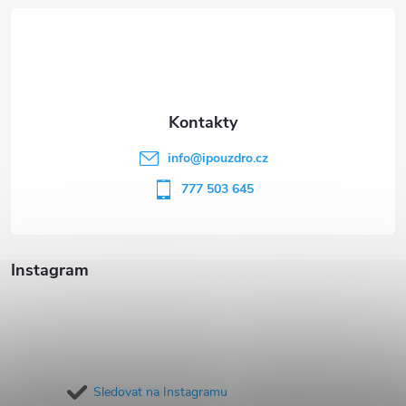
á
p
a
t
info
@
ipouzdro.cz
í
777 503 645
Instagram
Sledovat na Instagramu