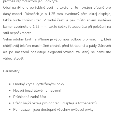
protože reproduktory jsou odkryté.
Obal na iPhone perfektně sedí na telefonu. Je navržen přesně pro
daný model. Rámeček je o 1,25 mm zvednutý přes okraj displeje,
takže bude chránit i ten. V zadní části je pak místo kolem systému
kamer zvednuto o 1,23 mm, takže čočky fotoaparátu při položení na
stůl nepoškrábete.
Velmi odolný kryt na iPhone je výbornou volbou pro všechny, kteří
chtějí svůj telefon maximálně chránit před škrábanci a pády. Zároveň
ale po nasazení poskytuje elegantní vzhled, za který se nemusíte
vůbec stydět.
Parametry:
Odolný kryt s vyztuženými boky
Nevadí bezdrátovému nabíjení
Průhledná zadní část
Přečnívající okraje pro ochranu displeje a fotoaparátů
Po nasazení jsou dostupné všechny ovládací prvky