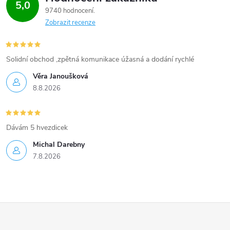
5,0
9740 hodnocení
Zobrazit recenze
Solidní obchod ,zpětná komunikace úžasná a dodání rychlé
Věra Janoušková
8.8.2026
Dávám 5 hvezdicek
Michal Darebny
7.8.2026
Z