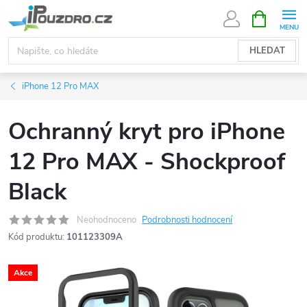
Přejít
NÁKUPNÍ
KOŠÍK
na
obsah
HLEDAT
iPhone 12 Pro MAX
Ochranný kryt pro iPhone
12 Pro MAX - Shockproof
Black
Neohodnoceno
Podrobnosti hodnocení
Kód produktu:
101123309A
Akce