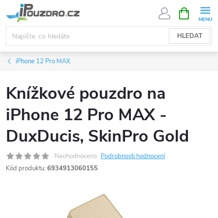
Přejít
NÁKUPNÍ
KOŠÍK
na
obsah
HLEDAT
iPhone 12 Pro MAX
Knížkové pouzdro na
iPhone 12 Pro MAX -
DuxDucis, SkinPro Gold
Neohodnoceno
Podrobnosti hodnocení
Kód produktu:
6934913060155