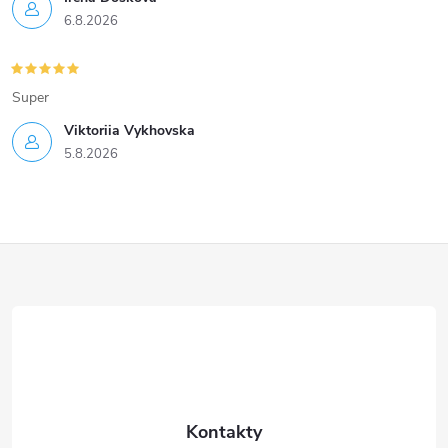
6.8.2026
Super
Viktoriia Vykhovska
5.8.2026
Z
á
p
a