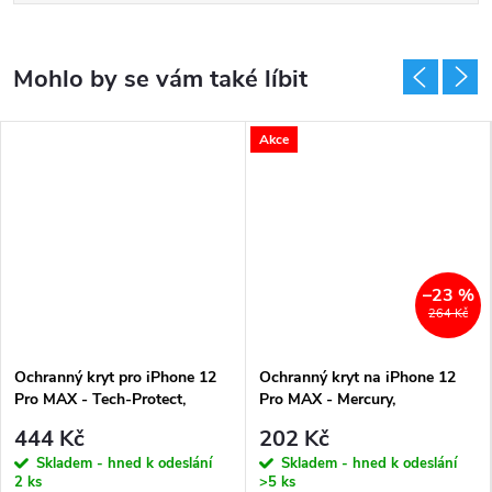
Akce
–23 %
264 Kč
Ochranný kryt pro iPhone 12
Ochranný kryt na iPhone 12
Pro MAX - Tech-Protect,
Pro MAX - Mercury,
Magmat MagSafe Matte Black
SemiSilicon MagSafe Green
444 Kč
202 Kč
Skladem - hned k odeslání
Skladem - hned k odeslání
2 ks
>5 ks