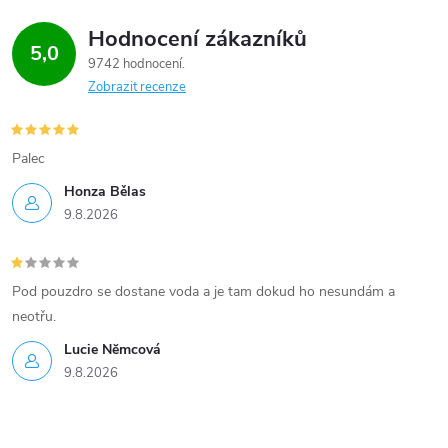
Hodnocení zákazníků
5,0
9742 hodnocení
Zobrazit recenze
Palec
Honza Bělas
9.8.2026
Pod pouzdro se dostane voda a je tam dokud ho nesundám a
neotřu.
Lucie Nĕmcová
9.8.2026