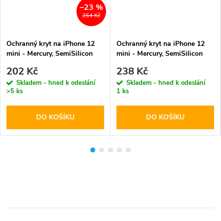
–23 %
264 Kč
Ochranný kryt na iPhone 12
Ochranný kryt na iPhone 12
mini - Mercury, SemiSilicon
mini - Mercury, SemiSilicon
MagSafe Green
MagSafe Stone
202 Kč
238 Kč
Skladem - hned k odeslání
Skladem - hned k odeslání
>5 ks
1 ks
DO KOŠÍKU
DO KOŠÍKU