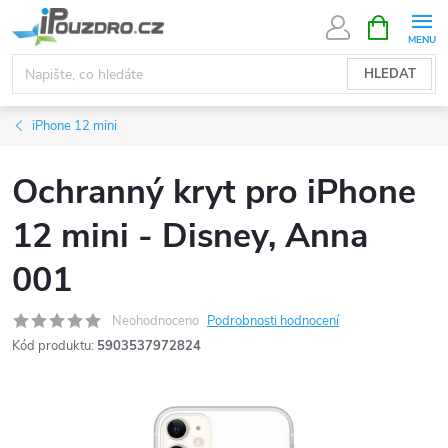
Přejít
NÁKUPNÍ
KOŠÍK
na
obsah
HLEDAT
iPhone 12 mini
Ochranný kryt pro iPhone
12 mini - Disney, Anna
001
Neohodnoceno
Podrobnosti hodnocení
Kód produktu:
5903537972824