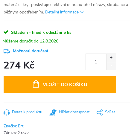
materiálu, kryt poskytuje efektivní ochranu před nárazy, škrábanci a
běžným opotřebením.
Detailní informace
Skladem - hned k odeslání
5 ks
12.8.2026
Možnosti doručení
274 Kč
Měrná
cena:
VLOŽIT DO KOŠÍKU
Dotaz k produktu
Hlídat dostupnost
Sdílet
Značka:
Ert
Záruka
:
2 roky