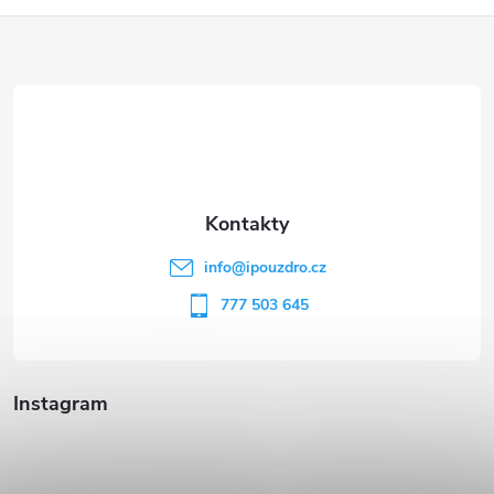
Z
á
p
a
t
info
@
ipouzdro.cz
í
777 503 645
Instagram