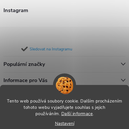
Instagram
Sledovat na Instagramu
Populární značky
Informace pro Vás
Blog
Tento web používá soubory cookie. Dalším procházením
tohoto webu vyjadřujete souhlas s jejich
používáním.
Další informace
.
Copyright 2026
iPouzdro.cz
. Všechna práva vyhrazena.
Upravit
Nastavení
nastavení cookies