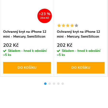
–23 %
264 Kč
Ochranný kryt na iPhone 12
Ochranný kryt na iPhone 12
mini - Mercury, SemiSilicon
mini - Mercury, SemiSilicon
MagSafe Pink
MagSafe Blue
202 Kč
202 Kč
Skladem - hned k odeslání
Skladem - hned k odeslání
>5 ks
>5 ks
DO KOŠÍKU
DO KOŠÍKU