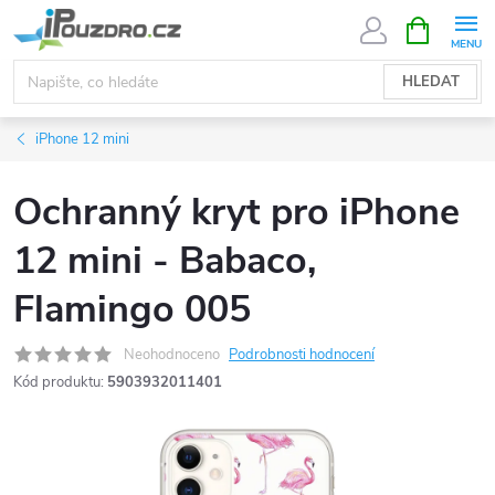
Přejít
NÁKUPNÍ
KOŠÍK
na
obsah
HLEDAT
iPhone 12 mini
Ochranný kryt pro iPhone
12 mini - Babaco,
Flamingo 005
Neohodnoceno
Podrobnosti hodnocení
Kód produktu:
5903932011401