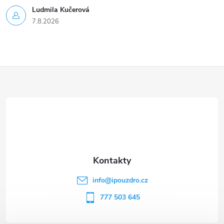
Ludmila Kučerová
7.8.2026
Z
á
p
a
t
info
@
ipouzdro.cz
í
777 503 645