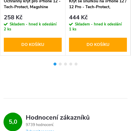
Ochranný kryt pro iPhone 12 -
Kryt se šňůrkou na iPhone 12 /
Tech-Protect, Magshine
12 Pro - Tech-Protect,
MagSafe Black
Magnecklace MagSafe Black
258 Kč
444 Kč
Skladem - hned k odeslání
Skladem - hned k odeslání
2 ks
1 ks
DO KOŠÍKU
DO KOŠÍKU
Hodnocení zákazníků
5,0
9739 hodnocení