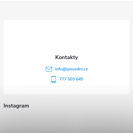
Z
á
p
a
t
info
@
ipouzdro.cz
í
777 503 645
Instagram