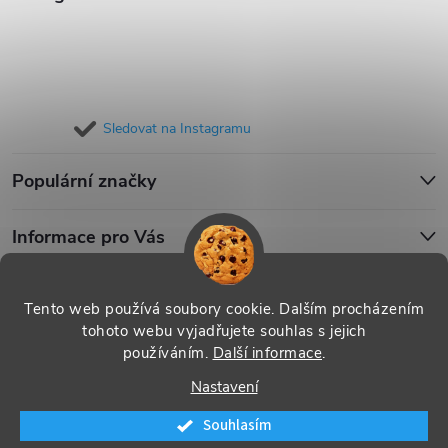
Sledovat na Instagramu
Populární značky
Informace pro Vás
Blog
Tento web používá soubory cookie. Dalším procházením
tohoto webu vyjadřujete souhlas s jejich
používáním.
Další informace
.
Copyright 2026
iPouzdro.cz
. Všechna práva vyhrazena.
Upravit
Nastavení
nastavení cookies
Souhlasím
Vytvořil Shoptet