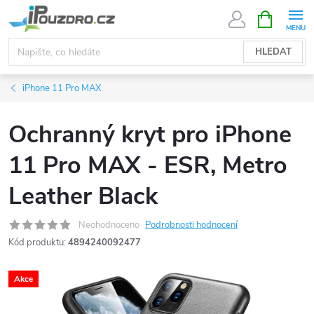
Přejít
NÁKUPNÍ
KOŠÍK
na
obsah
HLEDAT
iPhone 11 Pro MAX
Ochranný kryt pro iPhone
11 Pro MAX - ESR, Metro
Leather Black
Neohodnoceno
Podrobnosti hodnocení
Kód produktu:
4894240092477
Akce