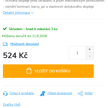
- ochrana displeje před škrábanci a jiným mechanickým poškozením
- nemění kontrast, barvy, jas a vlastnosti dotykového displeje
Detailní informace
Skladem - hned k odeslání
3 ks
11.8.2026
Možnosti doručení
524 Kč
Měrná
cena:
VLOŽIT DO KOŠÍKU
Dotaz k produktu
Hlídat dostupnost
Sdílet
Značka:
Hofi