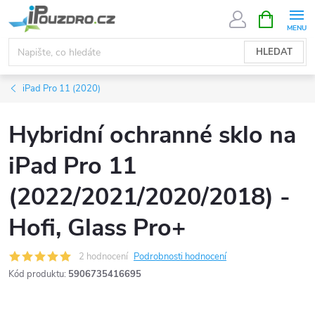
Přejít
NÁKUPNÍ
KOŠÍK
na
obsah
HLEDAT
iPad Pro 11 (2020)
Hybridní ochranné sklo na
iPad Pro 11
(2022/2021/2020/2018) -
Hofi, Glass Pro+
2 hodnocení
Podrobnosti hodnocení
Kód produktu:
5906735416695