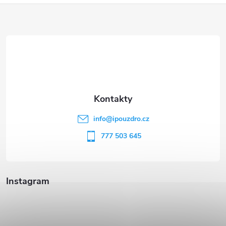
Z
á
p
a
t
info
@
ipouzdro.cz
í
777 503 645
Instagram