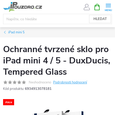
Přejít
NÁKUPNÍ
KOŠÍK
na
obsah
HLEDAT
iPad mini 5
Ochranné tvrzené sklo pro
iPad mini 4 / 5 - DuxDucis,
Tempered Glass
Neohodnoceno
Podrobnosti hodnocení
Kód produktu:
6934913078181
Akce