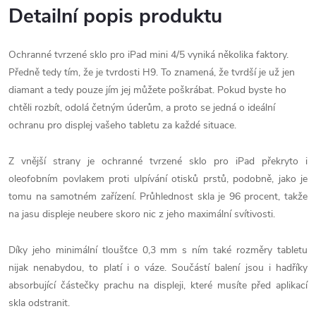
Detailní popis produktu
Ochranné tvrzené sklo pro iPad mini 4/5 vyniká několika faktory.
Předně tedy tím, že je tvrdosti H9. To znamená, že tvrdší je už jen
diamant a tedy pouze jím jej můžete poškrábat. Pokud byste ho
chtěli rozbít, odolá četným úderům, a proto se jedná o ideální
ochranu pro displej vašeho tabletu za každé situace.
Z vnější strany je ochranné tvrzené sklo pro iPad překryto i
oleofobním povlakem proti ulpívání otisků prstů, podobně, jako je
tomu na samotném zařízení. Průhlednost skla je 96 procent, takže
na jasu displeje neubere skoro nic z jeho maximální svítivosti.
Díky jeho minimální tloušťce 0,3 mm s ním také rozměry tabletu
nijak nenabydou, to platí i o váze. Součástí balení jsou i hadříky
absorbující částečky prachu na displeji, které musíte před aplikací
skla odstranit.