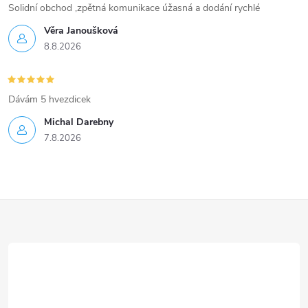
Solidní obchod ,zpětná komunikace úžasná a dodání rychlé
Věra Janoušková
8.8.2026
Dávám 5 hvezdicek
Michal Darebny
7.8.2026
Z
á
p