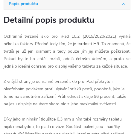
Popis produktu
Detailní popis produktu
Ochranné tvrzené sklo pro iPad 10.2 (2019/2020/2021) vyniká
několika faktory. Předně tedy tím, že je tvrdosti H9. To znamená, že
tvrdší je už jen diamant a tedy pouze jím jej můžete poškrábat.
Pokud byste ho chtěli rozbít, odolá četným úderům, a proto se
jedná o ideální ochranu pro displej vašeho tabletu za každé situace.
Z vnější strany je ochranné tvrzené sklo pro iPad překryto i
oleofobním povlakem proti ulpívání otisků prstů, podobně, jako je
tomu na samotném zařízení. Průhlednost skla je 96 procent, takže
na jasu displeje neubere skoro nic z jeho maximální svítivosti.
Díky jeho minimální tloušťce 0,3 mm s ním také rozměry tabletu
nijak nenabydou, to platí i o váze. Součástí balení jsou i hadříky