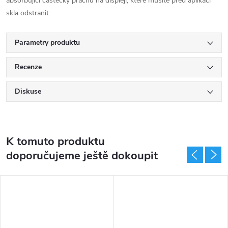
absorbující částečky prachu na displeji, které musíte před aplikací
skla odstranit.
Parametry produktu
Recenze
Diskuse
K tomuto produktu
doporučujeme ještě dokoupit