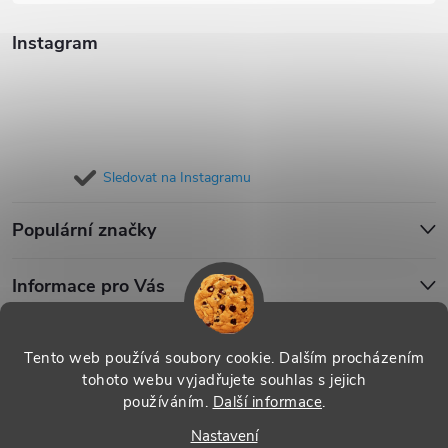
Instagram
Sledovat na Instagramu
Populární značky
Informace pro Vás
Blog
Tento web používá soubory cookie. Dalším procházením
tohoto webu vyjadřujete souhlas s jejich
používáním.
Další informace
.
Copyright 2026
iPouzdro.cz
. Všechna práva vyhrazena.
Upravit
Nastavení
nastavení cookies