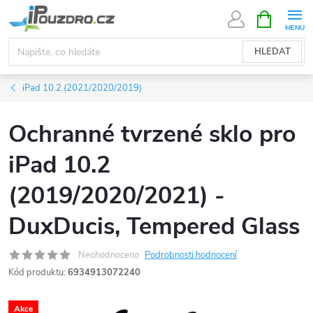
Přejít
NÁKUPNÍ
KOŠÍK
na
obsah
HLEDAT
iPad 10.2 (2021/2020/2019)
Ochranné tvrzené sklo pro
iPad 10.2
(2019/2020/2021) -
DuxDucis, Tempered Glass
Neohodnoceno
Podrobnosti hodnocení
Kód produktu:
6934913072240
Akce