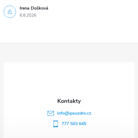
Irena Došková
6.8.2026
Z
á
p
a
t
info
@
ipouzdro.cz
í
777 503 645