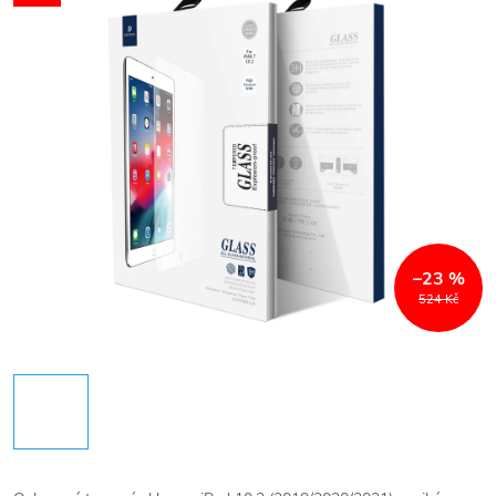
–23 %
524 Kč