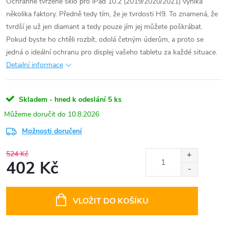
Ochranné tvrzené sklo pro iPad 10.2 (2019/2020/2021) vyniká
několika faktory. Předně tedy tím, že je tvrdosti H9. To znamená, že
tvrdší je už jen diamant a tedy pouze jím jej můžete poškrábat.
Pokud byste ho chtěli rozbít, odolá četným úderům, a proto se
jedná o ideální ochranu pro displej vašeho tabletu za každé situace.
Detailní informace
Skladem - hned k odeslání
5 ks
10.8.2026
Možnosti doručení
524 Kč
402 Kč
Měrná
cena:
VLOŽIT DO KOŠÍKU