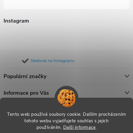
Instagram
Sledovat na Instagramu
Populární značky
Informace pro Vás
Blog
Tento web používá soubory cookie. Dalším procházením
tohoto webu vyjadřujete souhlas s jejich
používáním.
Další informace
.
Copyright 2026
iPouzdro.cz
. Všechna práva vyhrazena.
Upravit