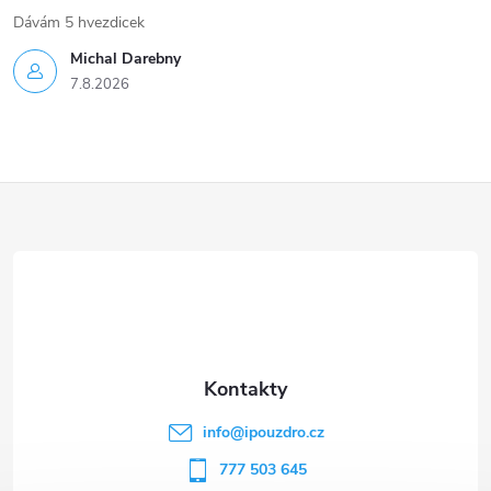
Dávám 5 hvezdicek
Michal Darebny
7.8.2026
Z
á
p
a
t
info
@
ipouzdro.cz
í
777 503 645