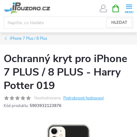
Přejít
NÁKUPNÍ
KOŠÍK
na
obsah
HLEDAT
iPhone 7 Plus / 8 Plus
Ochranný kryt pro iPhone
7 PLUS / 8 PLUS - Harry
Potter 019
Neohodnoceno
Podrobnosti hodnocení
Kód produktu:
5903932123876