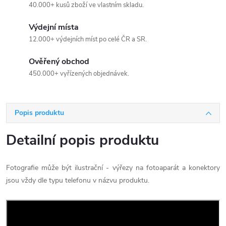
40.000+ kusů zboží ve vlastním skladu.
Výdejní místa
12.000+ výdejních míst po celé ČR a SR.
Ověřený obchod
450.000+ vyřízených objednávek.
Popis produktu
Detailní popis produktu
Fotografie může být ilustrační - výřezy na fotoaparát a konektory
jsou vždy dle typu telefonu v názvu produktu.