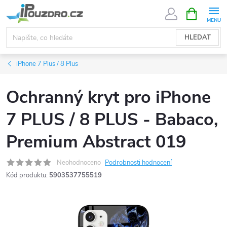
Přejít
NÁKUPNÍ
KOŠÍK
na
obsah
HLEDAT
iPhone 7 Plus / 8 Plus
Ochranný kryt pro iPhone
7 PLUS / 8 PLUS - Babaco,
Premium Abstract 019
Neohodnoceno
Podrobnosti hodnocení
Kód produktu:
5903537755519