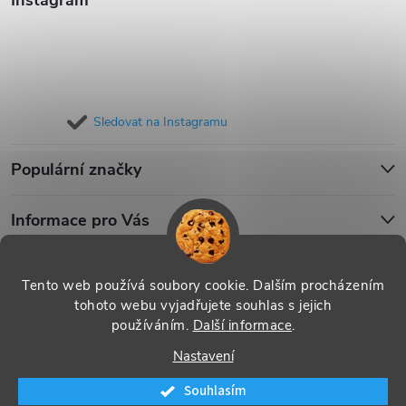
Instagram
Sledovat na Instagramu
Populární značky
Informace pro Vás
Blog
Tento web používá soubory cookie. Dalším procházením
tohoto webu vyjadřujete souhlas s jejich
používáním.
Další informace
.
Copyright 2026
iPouzdro.cz
. Všechna práva vyhrazena.
Upravit
Nastavení
nastavení cookies
Souhlasím
Vytvořil Shoptet