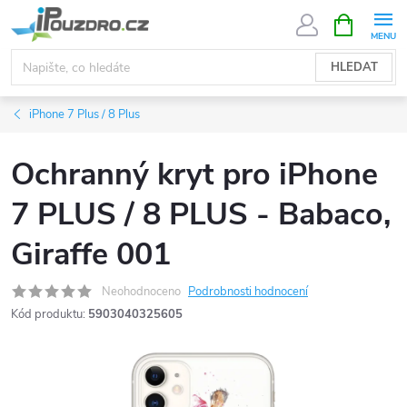
Přejít
NÁKUPNÍ
KOŠÍK
na
obsah
HLEDAT
iPhone 7 Plus / 8 Plus
Ochranný kryt pro iPhone
7 PLUS / 8 PLUS - Babaco,
Giraffe 001
Neohodnoceno
Podrobnosti hodnocení
Kód produktu:
5903040325605