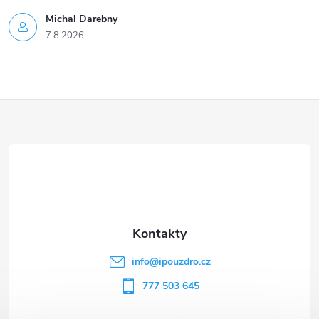
Michal Darebny
7.8.2026
Z
á
p
a
t
info
@
ipouzdro.cz
í
777 503 645