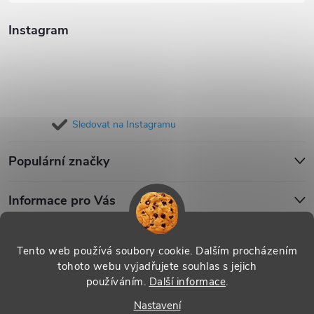
Instagram
Sledovat na Instagramu
Populární značky
Informace pro Vás
Blog
Tento web používá soubory cookie. Dalším procházením
tohoto webu vyjadřujete souhlas s jejich
používáním.
Další informace
.
Copyright 2026
iPouzdro.cz
. Všechna práva vyhrazena.
Upravit
Nastavení
nastavení cookies