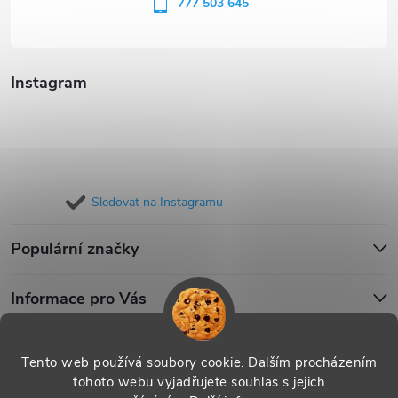
í
777 503 645
Instagram
Sledovat na Instagramu
Populární značky
Informace pro Vás
Blog
Tento web používá soubory cookie. Dalším procházením
tohoto webu vyjadřujete souhlas s jejich