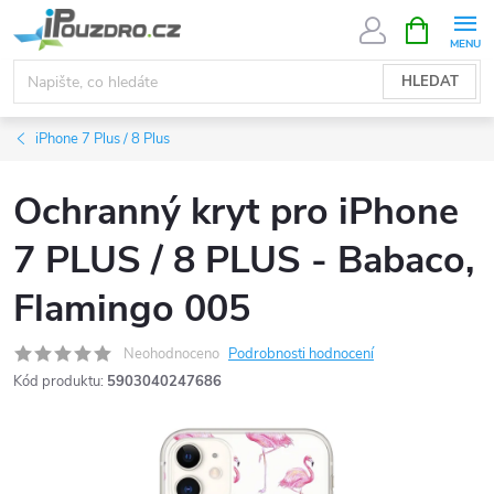
Přejít
NÁKUPNÍ
KOŠÍK
na
obsah
HLEDAT
iPhone 7 Plus / 8 Plus
Ochranný kryt pro iPhone
7 PLUS / 8 PLUS - Babaco,
Flamingo 005
Neohodnoceno
Podrobnosti hodnocení
Kód produktu:
5903040247686