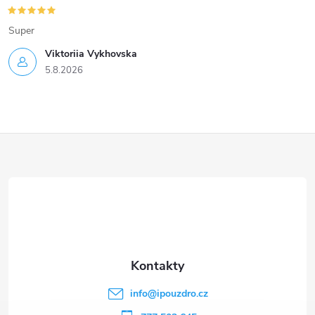
Super
Viktoriia Vykhovska
5.8.2026
Z
á
p
a
t
info
@
ipouzdro.cz