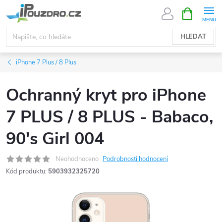
Přejít
NÁKUPNÍ
KOŠÍK
na
obsah
HLEDAT
iPhone 7 Plus / 8 Plus
Ochranný kryt pro iPhone
7 PLUS / 8 PLUS - Babaco,
90's Girl 004
Neohodnoceno
Podrobnosti hodnocení
Kód produktu:
5903932325720