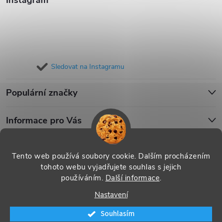
Instagram
Sledovat na Instagramu
Populární značky
Informace pro Vás
Blog
Tento web používá soubory cookie. Dalším procházením
tohoto webu vyjadřujete souhlas s jejich
používáním.
Další informace
.
Copyright 2026
iPouzdro.cz
. Všechna práva vyhrazena.
Upravit
Nastavení
nastavení cookies
Souhlasím
Vytvořil Shoptet