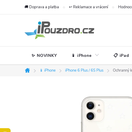
Přejít
🚚 Doprava a platba
↩️ Reklamace a vrácení
Hodnoc
na
obsah
✨ NOVINKY
📱 iPhone
📋 iPad
📱 iPhone
iPhone 6 Plus / 6S Plus
Ochranný k
Domů