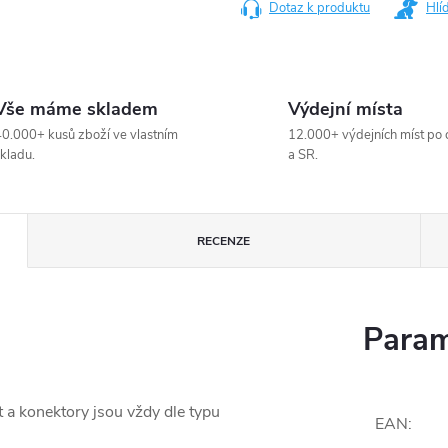
Dotaz k produktu
Hlí
Vše máme skladem
Výdejní místa
0.000+ kusů zboží ve vlastním
12.000+ výdejních míst po 
kladu.
a SR.
RECENZE
Param
t a konektory jsou vždy dle typu
EAN
: