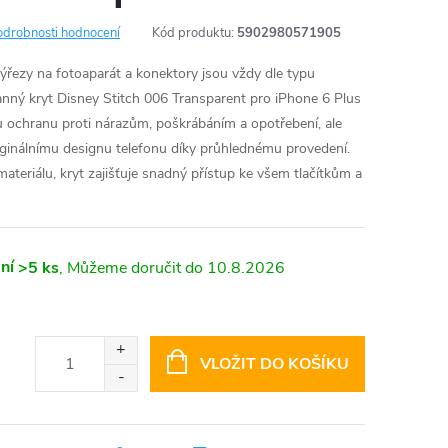
odrobnosti hodnocení
Kód produktu:
5902980571905
výřezy na fotoaparát a konektory jsou vždy dle typu
nný kryt Disney Stitch 006 Transparent pro iPhone 6 Plus
ou ochranu proti nárazům, poškrábáním a opotřebení, ale
iginálnímu designu telefonu díky průhlednému provedení.
ateriálu, kryt zajišťuje snadný přístup ke všem tlačítkům a
ní
>5 ks
10.8.2026
VLOŽIT DO KOŠÍKU