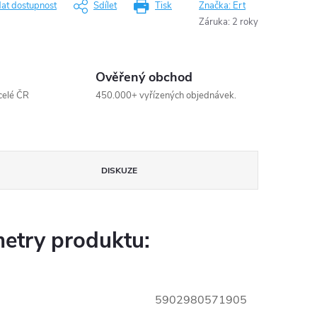
dat dostupnost
Sdílet
Tisk
Značka:
Ert
Záruka
:
2 roky
Ověřený obchod
celé ČR
450.000+ vyřízených objednávek.
DISKUZE
etry produktu:
5902980571905