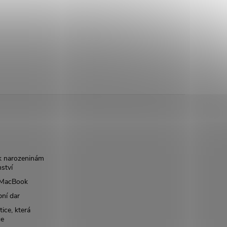
k narozeninám
nství
š MacBook
bní dar
ice, která
ce