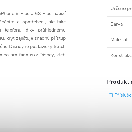
Určeno pr
iPhone 6 Plus a 6S Plus nabízí
ábáním a opotřebení, ale také
Barva
:
u telefonu díky průhlednému
u, kryt zajišťuje snadný přístup
Materiál
:
ého Disneyho postavičky Stitch
volba pro fanoušky Disney, kteří
Konstrukc
Produkt n
Přísluše