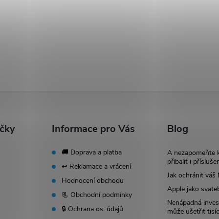
ačky
Informace pro Vás
Blog
🚚 Doprava a platba
A nezapomeňte 
přibalit i přísluše
↩️ Reklamace a vrácení
Jak ochránit vá
Hodnocení obchodu
Apple jako svate
📃 Obchodní podmínky
Nenápadná invest
🔒 Ochrana os. údajů
může ušetřit tisí