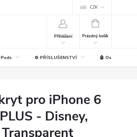
ntakt
💼 Pro firmy
CZK
NÁKUPNÍ
KOŠÍK
Prázdný košík
Přihlášení
rPods
⚙️ PŘÍSLUŠENSTVÍ
🤖 Ostatní značk
ryt pro iPhone 6
PLUS - Disney,
 Transparent