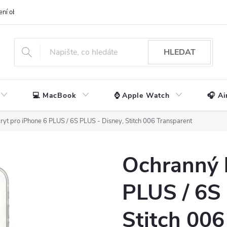
ení obchodu
📃 Obchodní podmínky
🔒 Ochrana os. údajů
📞 Ko
HLEDAT
💻 MacBook
⌚ Apple Watch
🎧 Ai
ryt pro iPhone 6 PLUS / 6S PLUS - Disney, Stitch 006 Transparent
Ochranný k
PLUS / 6S 
Stitch 006